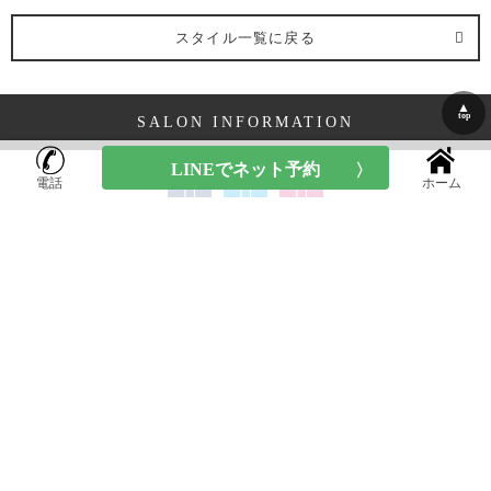
スタイル一覧に戻る
▲
top
SALON INFORMATION
電話
ホーム
Tree Hair Salonの店舗情報
東京都
目黒区鷹番
2-20-19 W.学芸大学3B
平均料金: ¥7,900～
TEL:03-6412-7881
googleMAP