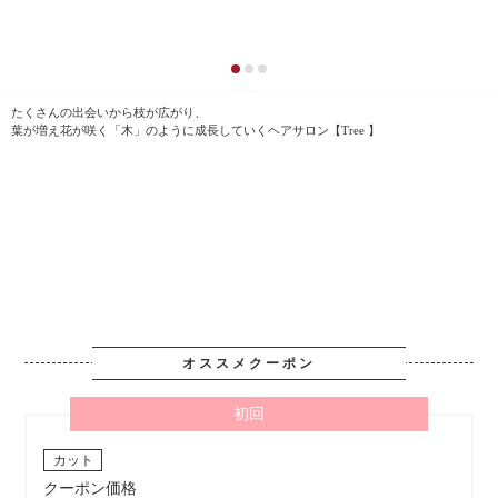
たくさんの出会いから枝が広がり、
葉が増え花が咲く「木」のように成長していくヘアサロン【Tree 】
オススメクーポン
初回
カット
クーポン価格