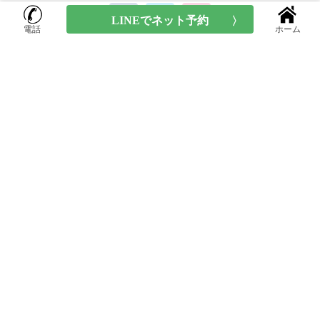
電話
ホーム
Tree Hair Salonの店舗情報
東京都
目黒区鷹番
2-20-19 W.学芸大学3B
平均料金: ¥7,900～
TEL:03-6412-7881
googleMAP
お問い合わせ
利用規約
プライバシーポリシー
Copyright© 2024 Tree Hair Salon All rights reserved.
美容院専用ホームページサービス