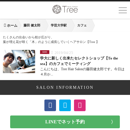
ホーム
藤田 健太郎
学芸大学駅
カフェ
たくさんの出会いから枝が広がり、
葉が増え花が咲く「木」のように成長していくヘアサロン【Tree 】
2019/04/25
6000
学大に新しく出来たセレクトショップ【To the
sea】のカフェでミーティング
こんにちは、Tree Hair Salonの藤田健太郎です。今日は
４月か...
SALON INFORMATION