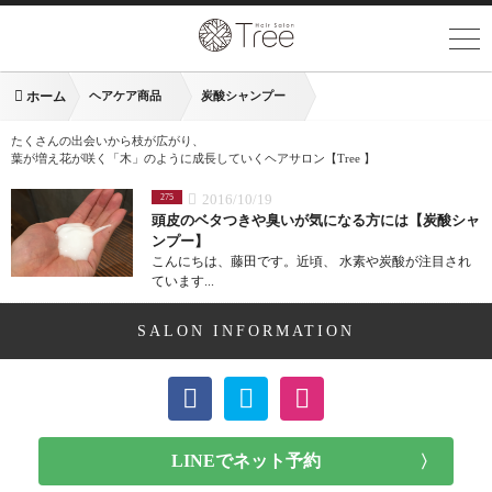
ホーム
ヘアケア商品
炭酸シャンプー
たくさんの出会いから枝が広がり、
葉が増え花が咲く「木」のように成長していくヘアサロン【Tree 】
2016/10/19
275
頭皮のベタつきや臭いが気になる方には【炭酸シャ
ンプー】
こんにちは、藤田です。近頃、 水素や炭酸が注目され
ています...
SALON INFORMATION