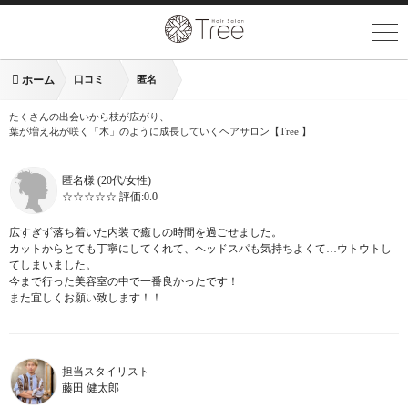
ホーム
口コミ
匿名
たくさんの出会いから枝が広がり、
葉が増え花が咲く「木」のように成長していくヘアサロン【Tree 】
匿名様
(20代/女性)
☆☆☆☆☆ 評価:
0.0
広すぎず落ち着いた内装で癒しの時間を過ごせました。
カットからとても丁寧にしてくれて、ヘッドスパも気持ちよくて…ウトウトし
てしまいました。
今まで行った美容室の中で一番良かったです！
また宜しくお願い致します！！
担当スタイリスト
藤田 健太郎