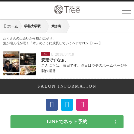
ホーム
学芸大学駅
焼き鳥
たくさんの出会いから枝が広がり、
葉が増え花が咲く「木」のように成長していくヘアサロン【Tree 】
2018/04/19
402
安定ですなぁ。
こんにちは、藤田です。昨日はウチのホームページを
製作運営...
SALON INFORMATION