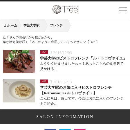
ホーム
学芸大学駅
フレンチ
たくさんの出会いから枝が広がり、
葉が増え花が咲く「木」のように成長していくヘアサロン【Tree 】
2016/12/03
267
学芸大学のビストロフレンチ「ル・トロヴァイユ」
ようやく始まりましたねっ！あちらこちらの食事処で
見かける...
2016/07/13
480
学芸大学駅のお気に入りビストロフレンチ
【Retrouvailles ルトロヴァイユ】
こんにちは、藤田です。今回はお気に入りのフレンチ
をご紹介...
SALON INFORMATION