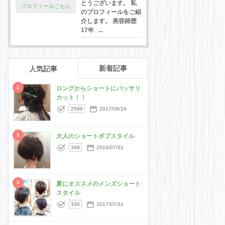
とうございます。 私
プロフィールこちら
のプロフィールをご紹
介します。 美容師歴
17年 ...
新着記事
人気記事
1
ロングからショートにバッサリ
カット！！
2599
2017/08/24
2
大人のショートボブスタイル
398
2016/07/31
3
夏にオススメのメンズショート
スタイル
330
2017/07/31