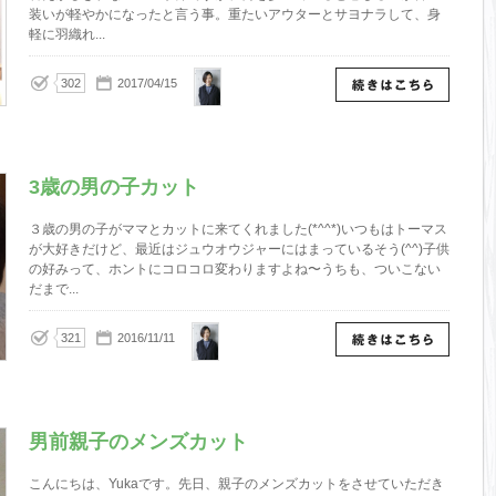
装いが軽やかになったと言う事。重たいアウターとサヨナラして、身
軽に羽織れ...
Yuka
302
2017/04/15
3歳の男の子カット
３歳の男の子がママとカットに来てくれました(*^^*)いつもはトーマス
が大好きだけど、最近はジュウオウジャーにはまっているそう(^^)子供
の好みって、ホントにコロコロ変わりますよね〜うちも、ついこない
だまで...
Yuka
321
2016/11/11
男前親子のメンズカット
こんにちは、Yukaです。先日、親子のメンズカットをさせていただき