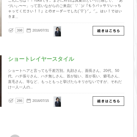
こんにちは！！Yukaです。まさに昨日は真夏日といった感じで、「あ
づいぃ〜〜」って言いながらのご来店( ´ ▽ ` )ﾉ「もうバッサリいっち
ゃってください！！」とのオーダーでした(´▽`) '`,、'`,、はい！ではい
きま...
Yuka
398
2016/07/31
ショートレイヤースタイル
ショートヘアと言っても千差万別。丸顔さん、面長さん、20代、50
代、ハチ張りさん、ハチ無しさん、首が短い、首が長い、癖毛さん、
直毛さん、等など、もっともっと挙げたらキリがないですが、それだ
け一人一人の...
Yuka
286
2016/07/15