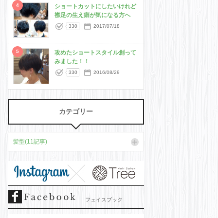
4
ショートカットにしたいけれど
襟足の生え癖が気になる方へ
330
2017/07/18
5
攻めたショートスタイル創って
みました！！
330
2016/08/29
カテゴリー
髪型(11記事)
フェイスブック