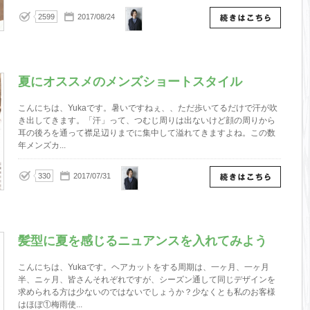
Yuka
2599
2017/08/24
夏にオススメのメンズショートスタイル
こんにちは、Yukaです。暑いですねぇ、、ただ歩いてるだけで汗が吹
き出してきます。「汗」って、つむじ周りは出ないけど顔の周りから
耳の後ろを通って襟足辺りまでに集中して溢れてきますよね。この数
年メンズカ...
Yuka
330
2017/07/31
髪型に夏を感じるニュアンスを入れてみよう
こんにちは、Yukaです。ヘアカットをする周期は、一ヶ月、一ヶ月
半、ニヶ月、皆さんそれぞれですが、シーズン通して同じデザインを
求められる方は少ないのではないでしょうか？少なくとも私のお客様
はほぼ①梅雨使...