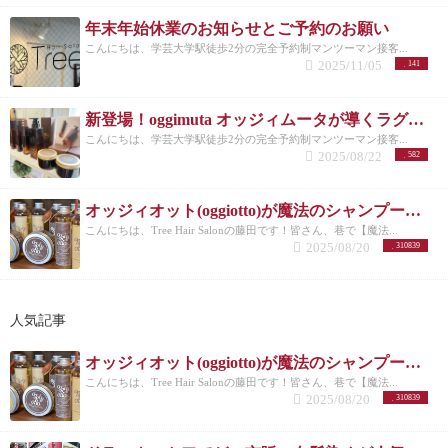
年末年始休業のお知らせとご予約のお願い
こんにちは、学芸大学駅徒歩2分の完全予約制マンツーマン接客...
2025/11/05
141
新登場！oggimuta オッジィムータが導くラグジュアリーな髪の未来
こんにちは、学芸大学駅徒歩2分の完全予約制マンツーマン接客...
2025/08/22
582
オッジィオット(oggiotto)が魔法のシャンプーと呼ばれる理由！取扱店だからこそ分かる髪質改善力
こんにちは、Tree Hair Salonの藤田です！皆さん、巷で【魔法...
2025/08/20
310839
人気記事
オッジィオット(oggiotto)が魔法のシャンプーと呼ばれる理由！取扱店だからこそ分かる髪質改善力
こんにちは、Tree Hair Salonの藤田です！皆さん、巷で【魔法...
2025/08/20
310839