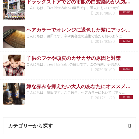
ドラックストアでどの市販の白髪染めが人気なのか美容師がリサーチしてランキングにした。
こんにちは、Tree Hair Salonの藤田です。過去にもいくつか白...
2018/08/08
303410
ヘアカラーでオレンジに退色した髪にアッシュのすすめ
こんにちは、藤田です。今や美容室の施術で当たり前のように...
2018/03/30
121900
子供のフケや頭皮のカサカサの原因と対策
こんにちは、Tree Hair Salonの藤田です。この時期、子供さん...
2020/01/09
102895
嫌な赤みを抑えたい大人のあなたにオススメしたいヘアカラー【アッシュ】
こんにちは、藤田です。ここ数年、ヘアカラーにおいて【アッ...
2017/11/29
101917
カテゴリーから探す