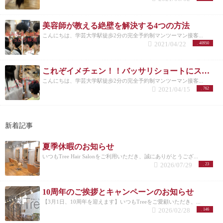
美容師が教える絶壁を解決する4つの方法
こんにちは、学芸大学駅徒歩2分の完全予約制マンツーマン接客...
2021/04/22
40950
これぞイメチェン！！バッサリショートにスタイルチェンジ！
こんにちは、学芸大学駅徒歩2分の完全予約制マンツーマン接客...
2021/04/15
762
新着記事
夏季休暇のお知らせ
いつもTree Hair Salonをご利用いただき、誠にありがとうござ...
2026/07/29
23
10周年のご挨拶とキャンペーンのお知らせ
【3月1日、10周年を迎えます】いつもTreeをご愛顧いただき、...
2026/02/28
146