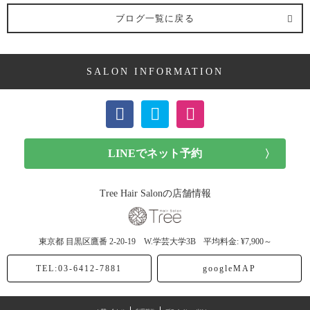
髪型 (11記事)
ブログ一覧に戻る
ボブ (2記事)
SALON INFORMATION
ショート (5記事)
メンズカット (3記事)
子供カット (1記事)
ヘアカラー (2記事)
Tree Hair Salonの店舗情報
ピンク (1記事)
東京都
目黒区鷹番
2-20-19 W.学芸大学3B
平均料金: ¥7,900～
白髪染め (1記事)
TEL:03-6412-7881
googleMAP
パーマ (1記事)