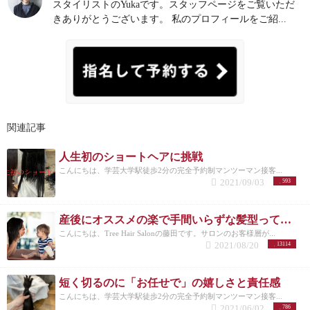
スタイリストのYukaです。スタッフページをご覧いただ
きありがとうございます。 私のプロフィールをご紹...
関連記事
人生初のショートヘアに挑戦
こんにちは、学芸大学駅徒歩2分の完全予約制マンツーマン接客...
2021/09/03
593
産後にオススメの楽で手間いらずな髪型って？？
こんにちは、Tree Hair Salonの藤田です。サロンのお客様層が...
2021/08/20
13114
短く切るのに「お任せで」の嬉しさと責任感
こんにちは、学芸大学駅徒歩2分の完全予約制マンツーマン接客...
2021/06/02
786