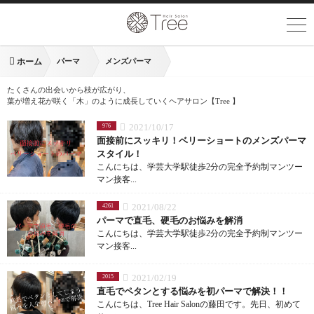
ホーム
パーマ
メンズパーマ
たくさんの出会いから枝が広がり、
葉が増え花が咲く「木」のように成長していくヘアサロン【Tree 】
2021/10/17
976
面接前にスッキリ！ベリーショートのメンズパーマ
スタイル！
こんにちは、学芸大学駅徒歩2分の完全予約制マンツー
マン接客...
2021/08/22
4261
パーマで直毛、硬毛のお悩みを解消
こんにちは、学芸大学駅徒歩2分の完全予約制マンツー
マン接客...
2021/02/19
2015
直毛でペタンとする悩みを初パーマで解決！！
こんにちは、Tree Hair Salonの藤田です。先日、初めて