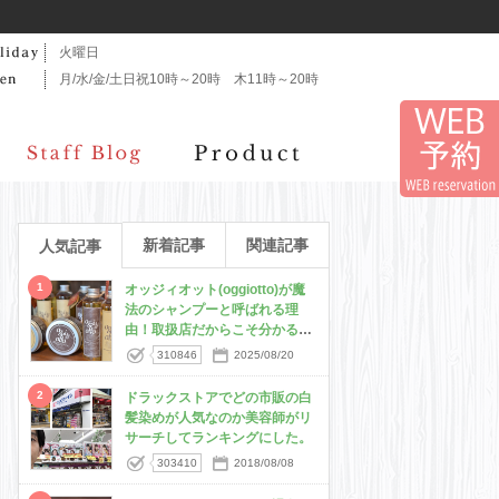
火曜日
月/水/金/土日祝10時～20時 木11時～20時
新着記事
関連記事
人気記事
1
オッジィオット(oggiotto)が魔
法のシャンプーと呼ばれる理
由！取扱店だからこそ分かる髪
質改善力
310846
2025/08/20
2
ドラックストアでどの市販の白
髪染めが人気なのか美容師がリ
サーチしてランキングにした。
303410
2018/08/08