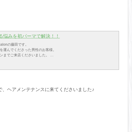
る悩みを初パーマで解決！！
 Salonの藤田です。
足を運んでくださった男性のお客様。
ロンまでご来店くださいました。
を読んでくださったのがきっかけ。
がかなり真っ直ぐなので、ペタンとしてしまい頭の形が強調してしまう
ということをご相談いただきました。
ります。。。
、日本人の頭の骨格は比較的、ハチが張っていて絶壁なことが多く、欧
で、ヘアメンテナンスに来てくださいました♪
エットになりにくいのが特徴だったりするので、髪質によっては頭の形
んです。
カットでシルエットを変えたり、パーマでボリュームや動きを出したり
格補正ができるんです！！
リングでお話ししつつ、カットしてパーマをトップにかけてシルエット
ことに。
ーマということなので、僕も気合い十分で、こんな工程でパーマをかけ
バッチリお伝えしようと途中の過程を写真残そうと思った時には、僕の