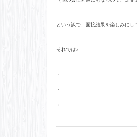
（僕の責任問題にもなるので、是非
10時～20時 11時～20時 定休
という訳で、面接結果を楽しみにし
それでは♪
・
・
・