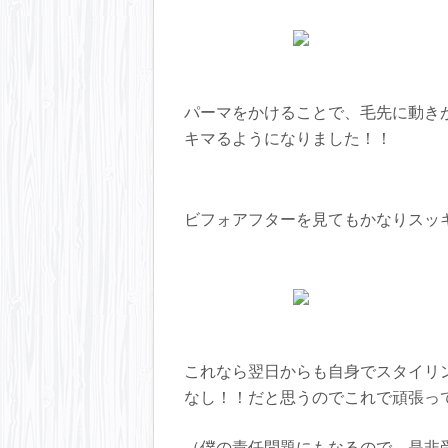
ればなと思い、ご紹介
また参考にしていただ
こんな記事にも良かっ
それでは♪
・ ・ ・
Tree Hair Salonっ
パーマをかけることで、毛先に動き
初めてサロンをご利用に
いただきやすいよう、初回限定のク
キマるようになりました！！
用いただけます！！
【初回限定】大人のTree
￥5,500
【初回限定】カット＋カラー
ビフォアフターを見てもかなりスッ
￥12,100
【初回限定】 カット＋カ
￥15,400
【初回限定】カット＋髪質
￥17,600
【初回限定】カット＋縮毛矯
￥17,600
【初回限定】カット+髪質
クーポン
これなら翌日からも自身でスタイリ
￥12,100
なし！！だと思うのでこれで頑張って
などなど、他にもご用
-------------------------------------------------
院 Tree Hair Salon