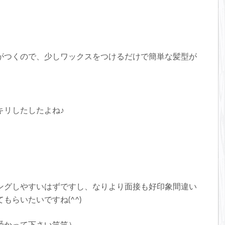
させていただきました。
けると嬉しいです。
たらご覧下さい。
てこんなお店
がつくので、少しワックスをつけるだけで簡単な髪型が
なる方へ Treeでは、初めてサロンをご利用になるお客様に、よりお試し
ーポンをご用意しております。 LINEからのネット予約でご利
似合わせカット 通常 ￥6,820 → 初回クーポン
 通常 ￥14,850 → 初回クーポン
キリしたしたよね♪
ラー＋髪質改善ヘアエステ 通常 ￥21450 → 初回クーポン
改善チューニング 通常 ￥20,460 → 初回クーポン
正 通常 ￥22,660 → 初回クーポン
改善トリートメント+アロマヘッドスパ（30分） 通常 ￥16,720 → 初回
ングしやすいはずですし、なりより面接も好印象間違い
もらいたいですね(^^)
意しておりますので、是非ご確認ください。
---- 学芸大学駅 徒歩2分の完全予約制マンツーマン接客美容
 東京都目黒区鷹番2-20-19 W.学芸大学3B TEL：03-6412-7881 月/水/金/土日祝