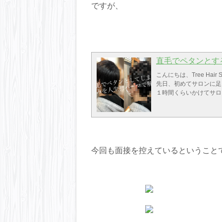
ですが、
直毛でペタンとす
こんにちは、Tree Hair
先日、初めてサロンに
１時間くらいかけてサ
きっかけはこのブログ
もともと直毛で、髪の毛
のが気になってしまう
そのお悩みすごく分か
激しく同意します！！
実は僕もそうなんですが
今回も面接を控えているということ
米の方のような丸いシル
が四角くなってしまう
なので、髪質によっては
することで、髪型で骨
そういった事をカウンセ
を変えさせていただく
そして、今回初めてのパ
ましたよ！！という事を