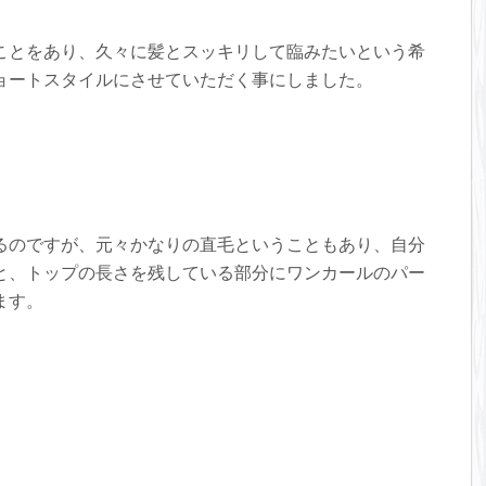
て、思考と作業が合致せず、ヘアスタイルが仕上がってしまうとい
です。。。
ことをあり、久々に髪とスッキリして臨みたいという希
ョートスタイルにさせていただく事にしました。
気合い入り、技術に没頭してしまいました。。。
良いので、是非見ていただけないでしょうか！！！
と思いませんか？？
と、まず裾（すそ）の髪をタイトにカットして、トップを中心にパーマ
るのですが、元々かなりの直毛ということもあり、自分
ができて、四角いシルエットからひし形のシルエットの髪型になり、奥
と、トップの長さを残している部分にワンカールのパー
たんです。
ます。
のあるヘアスタイルになり、結果「カッコいい！！」という結果になる
すし、パーマも初めてだったので、いろいろ新鮮だったみたいです
イリングやっていただけると嬉しいですね。
非。
悩みという事で直毛と骨格をテーマに書かせていただいたのですが、直
けではないですし、むしろ直毛が良かったという方だっていらっしゃる
というわけではないのですが、ヘアスタイルによってはパーマをかける
たりもするので、こういった方法もあるよ！というのが一つお伝えでき