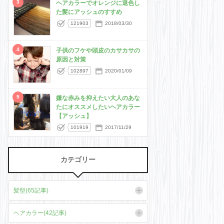
3
ヘアカラーでオレンジに退色し
た髪にアッシュのすすめ
121903
2018/03/30
4
子供のフケや頭皮のカサカサの
原因と対策
102897
2020/01/09
5
嫌な赤みを抑えたい大人のあな
たにオススメしたいヘアカラー
【アッシュ】
101919
2017/11/29
カテゴリー
髪型(65記事)
ヘアカラー(42記事)