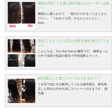
ますので、多少の髪の負担はかかることは知ってい
梅雨が明けても夏は縮毛矯正のオーダーは多
ていただければと思います。
縮毛矯正した髪にヘア
い！
アイロンは使って良いの？
縮毛矯正をした髪にヘア
梅雨から夏にかけて、「髪がひろがるってまとまり
アイロンやコテを使用してはいけないというわけで
づらい」「うねるクセ毛」をなんとかしたい。。。
はありません。 しかし、縮毛矯正は髪の毛に多少の
&nbs...
負担になることから、長時間や高温でのヘアアイロ
ンの使用や頻度が多かったりすると髪が通常より痛
みやすくなります。 あと、縮毛矯正をした髪は形状
記憶されていることから、カールは作りにくい、も
湿気でうなったり広がる髪を縮毛矯正でリセ
しくはもちが悪い可能性があります。 カールもちを
ット
良くするスタイリング剤やベース剤の使用をオスス
メします。
さいごに
今回、縮毛矯正ってどんなもの
こんにちは、Tree Hair Salonの藤田です。
梅雨まった
なのか？というところから、それに関する情報をお
だ中で湿気や気温の変化で不快指数もマック...
話ししてきました。 美容師をしてきて、髪のくせに
悩んでいる方とたくさんお会いしてきました。 クセ
を活かしたカットでお悩みを解消できる方もいらっ
しゃれば、なかなかご自身では上手く扱えなくて縮
毛矯正でストレートヘアを選択される方もたくさん
縮毛矯正した髪にパーマはできるの？？
いらっしゃいます。 一番大事なのは、そのお客様が
くせ毛で悩む方を解消してくれる縮毛矯正。縮毛矯
いかに「ご自宅でのお手入れが楽で、気分が上がる
正した部分は半永久的にストレートのままです。 縮
か。」じゃないのかなと私は思っているので、縮毛
毛矯...
矯正することが絶対とは思っていません。 ですが、
縮毛矯正をすることで普段の生活がハッピーになる
のであれば、知っていただきたいこともあるので、
今回記事にさせていただきました。
少しでも参考に