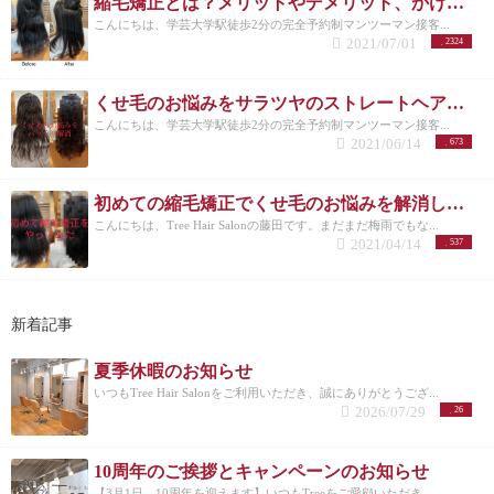
縮毛矯正とは？メリットやデメリット、かける頻度など疑問にお答えします！！
こんにちは、学芸大学駅徒歩2分の完全予約制マンツーマン接客...
2021/07/01
2324
くせ毛のお悩みをサラツヤのストレートヘアにして解消してみた！
こんにちは、学芸大学駅徒歩2分の完全予約制マンツーマン接客...
2021/06/14
673
初めての縮毛矯正でくせ毛のお悩みを解消してみた！！
こんにちは、Tree Hair Salonの藤田です。まだまだ梅雨でもな...
2021/04/14
537
新着記事
夏季休暇のお知らせ
いつもTree Hair Salonをご利用いただき、誠にありがとうござ...
2026/07/29
26
10周年のご挨拶とキャンペーンのお知らせ
【3月1日、10周年を迎えます】いつもTreeをご愛顧いただき、...