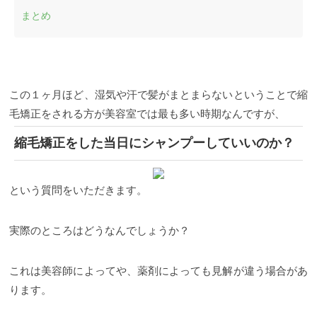
するヘアメニューです。 ストレートの状態に矯正さ
まとめ
れた髪の毛は、くせが戻ってしまうことなく、半永
久的に直毛の状態が保たれるため、くせ毛で悩んで
いるお客様にとっては強い味方になるメニューで
す。
縮毛矯正はどうやってするの？
縮毛矯正を行う
にあたっても、本当にたくさんの薬剤や施術工程が
あるんですが、ここでは一般的な手順をお伝えしま
す。
まず薬剤でくせのある髪に塗布し、髪の内部の
この１ヶ月ほど、湿気や汗で髪がまとまらないということで縮
結合を切断します。 そうすることで髪の内部が柔ら
毛矯正をされる方が美容室では最も多い時期なんですが、
かい状態になり、ストレートにする土台ができま
す。
その後、一度薬剤をシャワーで洗い流し、髪を
縮毛矯正をした当日にシャンプーしていいのか？
ドライヤーで乾かします。 髪が乾いたら、ストレー
トアイロンで熱を加えながら、髪の毛をストレート
に整えていきます。
気になるくせの部分をストレー
トにできたら、最後に髪の内部を再び結合させる薬
という質問をいただきます。
剤を神に塗布します。 そうすることで、髪の毛がス
トレートの状態になり縮毛矯正の完了です！！ 時間
にして約２時間〜２時間半かかるメニューなので、
実際のところはどうなんでしょうか？
お客様にとってもパワーがいる施術になります。
縮
毛矯正ってどれくらいもつの？
「縮毛矯正を一度す
るとすごく手入れが楽になった」という方もきっと
これは美容師によってや、薬剤によっても見解が違う場合があ
多いと思います。
一度、縮毛矯正をかけた所は時間
が経つとどうなるんでしょうか？ 落ちてクセが戻っ
ります。
ちゃうのでしょうか？
そこもこれからお話ししてい
きますね！
まず、縮毛矯正は一度かけると半永久的