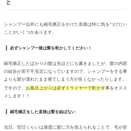
と
案外知られてないこともあるんですが、前髪やお顔
周りなど部分的に縮毛矯正をする方も結構多いで
す。 実際に部分的な矯正も承っています。 くせの強
さによって理想的な頻度は変化していきますが、前
シャンプー以外にも縮毛矯正をかけた直後は特に気をつけたい
髪で３ヶ月くらいの間隔がオススメです！！ ただ、
お顔周りの髪の毛は細かったりとダメージしやすい
ことがいくつかあります。
箇所になるので、縮毛矯正をかける際は慎重に行い
ましょう。
【クセの強さ別】縮毛矯正頻度の目安
こ
こがかなり大事になってくるポイントで、クセの強
必ずシャンプー後は髪を乾かしてください！
さによっても縮毛矯正をかけたくなるタイミングは
変わってきます！
こんなことを言ってしまうと、元
も子もないんですが、基本的に私は施術する側とし
縮毛矯正したばかりの髪は先ほどにも書きましたが、髪の内部
て出来るだけ期間は引っ張りたい（伸ばしたい）と
の結合が若干不安定になっていますので、シャンプーをする事
思っているタイプなので、書いていること通りやっ
ているわけではないのですが、参考程度にチェック
よりも髪が濡れたまま寝てしまう方が良くなかったりします。
ください。
３、４ヶ月に１回縮毛矯正をかけたいク
ですので、
お風呂上がりは必ずドライヤーで乾かす
事をオスス
セ
根元から強くうねりがあり、根元部分がボコボコ
と波打つクセの強い方は３、４ヶ月に１回の矯正が
メします！！
オススメです。 半年もたせることもきっとできます
が、なかなか髪をおろすことが難しくなってくると
思うので、３、４ヶ月を目安にしている方が、くせ
縮毛矯正をした直後は髪を結ばない
が強い方でも綺麗なヘアスタイルをキープ出来るの
かなと。 あくまでも髪の毛の負担を考慮することが
前提となりますので、担当美容師さんとしっかりお
当日、翌日くらいは過度に髪に力を加えられることで、毛が折
話しをして、髪の状態を把握することが、縮毛矯正