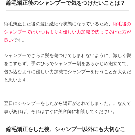
縮毛矯正後のシャンプーで気をつけたいことは？
毛矯正の頻度についてご紹介していきます。
【髪の
長さ・髪型別】縮毛矯正頻度の目安
メンズヘアやシ
ョートスタイル
ショートヘア、特にメンズの方は髪
が短い分、クセがすぐに気になりやすいと思いま
縮毛矯正した後の髪は繊細な状態になっているため、
縮毛後の
す。 一度、カットするだけでもストレートの部分が
減ってしまいますからね、、、 とはいえ、１、２ヶ
シャンプーではいつもよりも優しい力加減で洗ってあげた方が
月の高頻度で縮毛矯正をしてしまうとダメージで髪
良い
です。
が追いついてこなくなってしまいます。 なので、３
ヶ月くらいは期間を空けて欲しい、、なと思いま
す。
ボブスタイル
ボブは内側の髪が少しずつ短くな
シャンプーでさらに髪を傷つけてしまわないように、激しく髪
っているのが特徴なので、くせが強い方はどうして
をこすらず、手のひらでシャンプー剤をあらかじめ泡立てて、
も内側の根元のクセが強調されて膨らみやすかった
り、裾の毛がハネる様になるので３ヶ月くらい縮毛
包み込むように優しい力加減でシャンプーを行うことが大切だ
をかける方もいらっしゃいます。 ただ、極力髪に負
と思います。
担がないようにし、なおかつ綺麗に保つとなると理
想は３〜４ヶ月くらいが良いでのではないでしょう
か。 クセがそんなに強くない方でしたら、もっと期
間を空けても大丈夫です！
ミディアム〜ロング
ロン
グヘアの方は髪の重みでくせが伸びてくれるので、
翌日にシャンプーをしたから矯正がとれてしまった。。なんて
縮毛矯正の頻度は髪が短い方に比べて間隔は広めて
事があれば、それはすぐに美容師に相談してください。
いいと思います。 半年に一度、短くても４、５ヶ月
くらいがオススメです！！ ただ、髪のくせが強い方
は髪が長くてもすぐに気になると思いますので、そ
縮毛矯正をした後、シャンプー以外にも大切なこ
ういった場合は担当と相談しながら縮毛矯正した方
がいいでしょう。
前髪など部分縮毛矯正の頻度は？