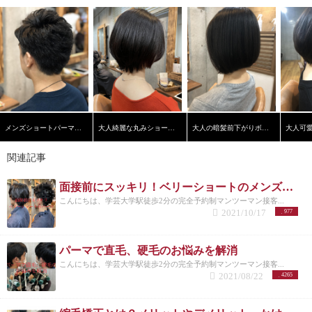
メンズショートパーマスタイル
大人綺麗な丸みショートヘア
大人の暗髪前下がりボブ【学芸大学】【髪質改善】
関連記事
面接前にスッキリ！ベリーショートのメンズパーマスタイル！
こんにちは、学芸大学駅徒歩2分の完全予約制マンツーマン接客...
2021/10/17
977
パーマで直毛、硬毛のお悩みを解消
こんにちは、学芸大学駅徒歩2分の完全予約制マンツーマン接客...
2021/08/22
4265