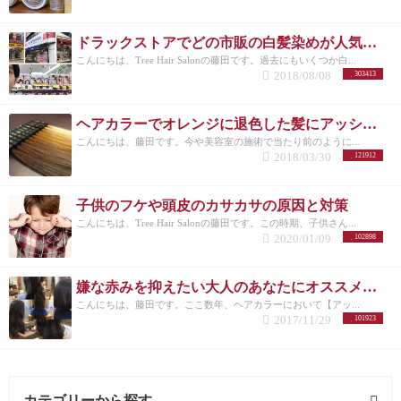
ドラックストアでどの市販の白髪染めが人気なのか美容師がリサーチしてランキングにした。
こんにちは、Tree Hair Salonの藤田です。過去にもいくつか白...
2018/08/08
303413
ヘアカラーでオレンジに退色した髪にアッシュのすすめ
こんにちは、藤田です。今や美容室の施術で当たり前のように...
2018/03/30
121912
子供のフケや頭皮のカサカサの原因と対策
こんにちは、Tree Hair Salonの藤田です。この時期、子供さん...
2020/01/09
102898
嫌な赤みを抑えたい大人のあなたにオススメしたいヘアカラー【アッシュ】
こんにちは、藤田です。ここ数年、ヘアカラーにおいて【アッ...
2017/11/29
101923
カテゴリーから探す