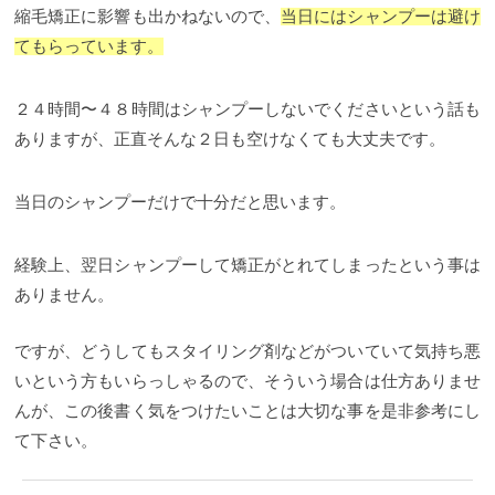
くなってきます。
それがまた縮毛矯正をしたくなる
縮毛矯正に影響も出かねないので、
当日にはシャンプーは避け
理由になるのですが、縮毛矯正の持ちは
・クセの強
てもらっています。
さ・髪質（クセが強いほどすぐに気になっちゃいま
すよね） ・ヘアスタイル（髪の長さが短いほどクセ
の影響を毛先が受けやすく、すぐ気になります） ・
２４時間〜４８時間はシャンプーしないでくださいという話も
髪のダメージレベル（髪が痛んでしまうと毛先が広
がってしまい、クセが伸びた時に余計髪がまとまら
ありますが、正直そんな２日も空けなくても大丈夫です。
なくなります）
によって大きく左右されているんで
す。
縮毛矯正をかける平均的な頻度
女性のお客様は
約６ヶ月、男性は少し早くて２～３ヶ月に1度を推奨
当日のシャンプーだけで十分だと思います。
しています。 ですが、先ほどご紹介した様に髪の
「クセの強さ」や「長さやヘアスタイル」によって
全く推奨期間が変わってしまいます。。。 お客様に
経験上、翌日シャンプーして矯正がとれてしまったという事は
よっては気になってくる感覚も違ってきます！ ショ
ートでクセが強い方だと２ヶ月位で気になってくる
ありません。
場合もありますし、逆にクセがそれほど強くない方
は１年に1度梅雨の前にやるくらいで全く問題ない方
も。
なので、「縮毛矯正をかける適切な頻度はお客
ですが、どうしてもスタイリング剤などがついていて気持ち悪
様によって変わってきます！」
ざっくりした目安は
いという方もいらっしゃるので、そういう場合は仕方ありませ
この後にご紹介しますが、どれくらいの頻度で行う
のが理想か知りたい場合は担当の美容師さんに相談
んが、この後書く気をつけたいことは大切な事を是非参考にし
して把握するのが理想だと思います。
計画的に縮毛
て下さい。
矯正すれば、髪の毛への余計なダメージも減らす事
が出来ますし、キレイなヘアスタイルも維持しやす
いと思います。
という事で、髪の長さや髪型別に縮