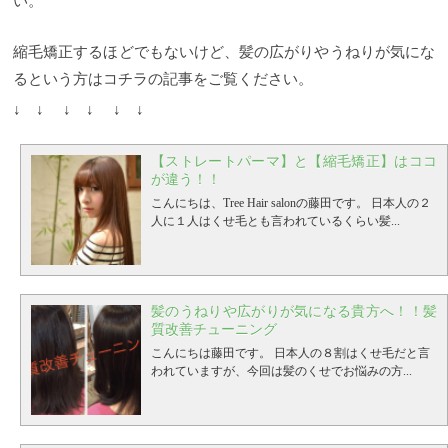
い。
夜は出来るだけシャンプーはしないで下さい」と伝
えています。
より詳しく記事にもしていますので、
ご参考ください。
縮毛矯正の値段は？
縮毛矯正の全
縮毛矯正するほどでもないけど、髪の広がりやうねりが気にな
国の平均相場や値段は1万円前後です。 エリアやお店
のタイプによって大きく変わるので、あくまでも平
るという方はコチラの記事をご覧ください。
均の目安になります。 ちなみに当店では、長さ別に
↓ ↓ ↓ ↓ ↓ ↓
なりますが14,000円〜18,000円（税別）です。 前髪の
縮毛矯正は5000円（税別）です。
自宅で市販の縮毛
矯正を使うのは？
結論からお伝えすると絶対にオス
【ストレートパーマ】と【縮毛矯正】はココ
スメしません！！ ずっと書いてきていますが、縮毛
が違う！！
矯正美容師でも難易度が１、２を争うほど高いメニ
ューになっています。 髪のコンディションに合わせ
こんにちは、Tree Hair salonの藤田です。
日本人の２
て薬剤を使い分けたり、アイロンの温度や時間の管
人に１人はくせ毛とも言われているくらい髪...
理などなど、様々な知識と経験、技術が必要になっ
てきます。 「ドラックストアに売っている」という
理由で安易に使用するのは絶対に避けてください。
美容師さんでも難しい施術を、素人の方が出来るの
か？ 答えはもう分かりますよね^^;
縮毛矯正した髪に
髪のうねりや広がりが気になる貴方へ！！髪
パーマはできる？？
縮毛矯正した髪にパーマをかけ
質改善チューニング
ること条件付きでは出来ます。 基本的に縮毛矯正は
こんにちは藤田です。
日本人の８割はくせ毛だと言
アイロンの熱を利用して髪を真っ直ぐに固定してい
われていますが、今回は髪のくせでお悩みの方...
るので、通常のコールドパーマだとなかなかカール
がつきません。。。 ですが、デジタルパーマなどの
ホット系のパーマでしたら縮毛矯正した髪にもかけ
ることが可能です。 ただし、熱×熱のメニューになり