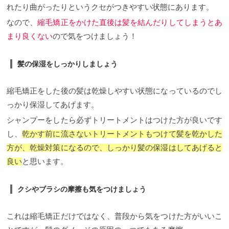
れたり曲がったりというクセがつきやすい状態にあります。
の成功に繋がります！
６ヶ月に１回縮毛矯正をかけ
たいクセ
約４センチ以上の大きいうねりのあるクセ
なので、
縮毛矯正をかけた直後は髪を結んだりしてしまうとあ
の方はだいたい６ヶ月に一回くらいのペースの縮毛
まり良くない
ので気をつけましょう！
矯正で十分に髪の毛は落ち着くのではないでしょう
か。 秋冬の乾燥する季節によってはもっと間隔を空
けることができる方もいらっしゃいますし、そこま
髪の保湿をしっかりしましょう
で髪の広がりが気にならない方は、顔まわりや前髪
だけの部分な矯正もオススメです。
ロングヘアなど
長さがある方は髪の重さもあるので、半年に１回程
縮毛矯正をした後の髪は乾燥しやすい状態になっているのでし
度で施術すれが良い方が比較的多いですね。
１年に
１回だけ縮毛矯正をかけたいクセ
うねりやクセはそ
っかり保湿してあげます。
こまで気にならないけど、梅雨など季節的に髪が広
がったり、まとまらないという方は１年に１回くら
シャンプーをしたら必ずトリートメントはつけた方が良いです
いのペースで問題ないと思います。 あとは、日頃か
し、
乾かす前に流さないトリートメントもつけて髪を乾かした
らシャンプーやトリートメント、アウトバストリー
トメントにもこだわって使用していくだけでも矯正
方が、乾燥対策になるので、しっかり髪の保湿はしてあげると
をしなくても良い場合もありますので、適切なケア
良い
と思います。
を美容師さんを見つけるのも必要かもしれません。
縮毛矯正の頻度が失敗に繋がるかも？！
縮毛矯正の
頻度が髪質に合っていないのに定期的にやっている
クシやブラシの摩擦も気をつけましょう
と、髪に余計なダメージを与えて、縮毛矯正が失敗
してしまう事もあります。 初めにも書きましたが、
負担がないようにしたいが為に髪のくせが伸びてな
これは縮毛矯正だけではなく、普段から気をつけた方がいいこ
かったり、逆にダメージしてしまうことも、、、
縮