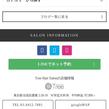
髪型 (54記事)
ブログ一覧に戻る
ミディアム (3記事)
SALON INFORMATION
ボブ (23記事)
ショート (11記事)
メンズカット (7記事)
前髪カット (1記事)
Tree Hair Salonの店舗情報
子供カット (4記事)
東京都
目黒区鷹番
2-20-19 W.学芸大学3B
平均料金: ¥7,900～
ヘアドネーション (1記事)
TEL:03-6412-7881
googleMAP