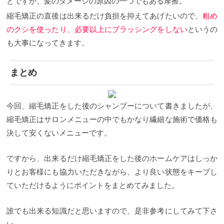
毛矯正を失敗すると、
・クセのうねりが残る ・髪が
とですが、髪のダメージの原因の一つでもある摩擦。
チリチリになり断毛に ・髪が広がる
扱いやすくする
縮毛矯正の直後は出来るだけ負担を抑えてあげたいので、
粗め
為にやった縮毛矯正が逆に扱いにくい状態にもなり
かねません。
計画的に縮毛矯正をかけるようにして
のクシを使ったり、必要以上にブラッシングをしない
というの
いきましょう！
では、ここからは
縮毛矯正に関係す
も大事になってきます。
る疑問などをQ&Aでお答えします。
縮毛矯正とヘア
カラーは一緒にできるの？
色々、ややこしい部分は
あるのですが原則、縮毛矯正の当日にカラーをする
まとめ
ことは可能です。 順序としては縮毛矯正をしてから
ヘアカラーをするのが理想です。 ただ、出来れば長
時間かかるメニューなので、少し間隔をあけてから
ヘアカラーをした方が良いという美容師さんも多い
今回、縮毛矯正をした後のシャンプーについて書きましたが、
です。 なるべく手間や時間を省きたいなど、やむを
得ない理由がある場合、矯正とヘアカラーを同時に
縮毛矯正はサロンメニューの中でもかなり繊細な施術で価格も
行なうことも可能です。 もちろん、そこには髪の明
決して安くないメニューです。
るさやダメージ度合いなどコンディション次第で、
出来る条件も変わってきますので、縮毛矯正とカラ
ーを同時にできない場合もあります。 あと、縮毛矯
ですから、出来るだけ縮毛矯正をした後のホームケアはしっか
正の薬剤によっては、ヘアカラーと縮毛矯正の同時
施術は薬事法的にＮＧな場合も。 サロンによって扱
りとお客様にも協力いただきながら、より良い状態をキープし
っている薬剤も違いので、かなりデリケートでグレ
ていただけるようにポイントをまとめてみました。
ーな話という前提で参考にして頂ければと思いま
す。
縮毛矯正した日のシャンプーは？
これは美容師
によってや、薬剤によっても見解が違う場合があり
誰でも出来る知識だと思いますので、是非参考にしてみて下さ
ます。 ですが、Treeでは顧客のお客様に「その日の