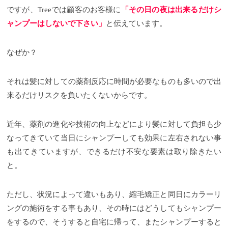
に取れません
基本的に縮毛矯正をかけた部分は半永
ですが、Treeでは顧客のお客様に
「その日の夜は出来るだけシ
久的に矯正がかかったままキープされます！
なの
で、手を加えなければ縮毛矯正をかけた部分は基本
ャンプーはしないで下さい」
と伝えています。
的にずっと真っ直ぐなんです！
でも、場合によって
は縮毛矯正をして１週間以内の根元のうねりが出て
きたり、毛先が広がってきた。。。という方もいら
なぜか？
っしゃるのではないでしょうか？ その理由としては
縮毛矯正のかかりが甘かったや、毛先に関して言え
ばダメージが出てきてパサついてきたというのも理
それは髪に対しての薬剤反応に時間が必要なものも多いので出
由にあげられます。
こういったことに関して言う
来るだけリスクを負いたくないからです。
と、やはり縮毛矯正というメニューはとても難易度
が高い施術メニューなんです。
決して美容師さんの
肩を持つわけではないんですが、髪の毛の中の結合
を解いたり、アイロンの熱で髪を真っ直ぐにしたり
近年、薬剤の進化や技術の向上などにより髪に対して負担も少
と髪の毛に負担がかかりやすいことから、極力負担
なってきていて当日にシャンプーしても効果に左右されない事
がないようにしたいという気持ちや絶対にクセをキ
レイなストレートにしたいという気持ちが裏目に出
も出てきていますが、できるだけ不安な要素は取り除きたい
て、結果的に「縮毛矯正を失敗」という形で満足い
と。
ただけないということもあったりします。。
それく
らい縮毛矯正というのは繊細なものなんです。
少し
脱線しましたね。。。 軌道修正しましょう！
縮毛矯
ただし、状況によって違いもあり、縮毛矯正と同日にカラーリ
正の持ちは何で変わる？
縮毛矯正をかけた後も根元
から新しい髪の毛が生えてくる部分は当然地毛です
ングの施術をする事もあり、その時にはどうしてもシャンプー
からくせ毛ですよね。 その地毛の部分がどんどん伸
をするので、そうすると自宅に帰って、またシャンプーすると
びてくる事で根元が膨らんできたり、まとまりが悪