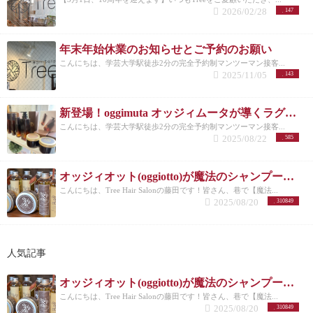
2026/02/28
147
年末年始休業のお知らせとご予約のお願い
こんにちは、学芸大学駅徒歩2分の完全予約制マンツーマン接客...
2025/11/05
143
新登場！oggimuta オッジィムータが導くラグジュアリーな髪の未来
こんにちは、学芸大学駅徒歩2分の完全予約制マンツーマン接客...
2025/08/22
585
オッジィオット(oggiotto)が魔法のシャンプーと呼ばれる理由！取扱店だからこそ分かる髪質改善力
こんにちは、Tree Hair Salonの藤田です！皆さん、巷で【魔法...
2025/08/20
310849
人気記事
オッジィオット(oggiotto)が魔法のシャンプーと呼ばれる理由！取扱店だからこそ分かる髪質改善力
こんにちは、Tree Hair Salonの藤田です！皆さん、巷で【魔法...
2025/08/20
310849