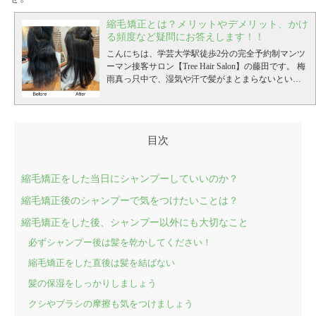
縮毛矯正とは？メリットやデメリット、かけ
る頻度など疑問にお答えします！！
こんにちは、学芸大学駅徒歩2分の完全予約制マンツ
ーマン接客サロン【Tree Hair Salon】の藤田です。
梅
雨真っ只中で、湿気や汗で髪がまとまらないという
ご相談が多いこの時期、美容室としては「縮毛矯
正」などストレート系のメニューのオーダーがとて
も多くなります。
そもそも日本人の８割はくせ毛な
んて言われたりもしますが、髪の毛のくせも人それ
ぞれで、スタイリングしやすいくせもあれば、なか
なか自分では上手く扱えないという方もたくさんい
らっしゃいます。
日々のサロンワークでもくせ毛に
縮毛矯正をした当日にシャンプーしていいのか？
ついてのご相談をたくさんいただきます。
・湿気や
汗で髪が膨らんでしまう ・くせ毛で髪のうねりがす
縮毛矯正後のシャンプーで気をつけたいことは？
ごい ・まとまらないので髪を結ぶしかない ・毎日の
ストレートアイロンが大変
など、くせ毛に関しのご
縮毛矯正をした後、シャンプー以外にも大切なこと
相談は本当に多く、なんとかしたいと思っている方
必ずシャンプー後は髪を乾かしてください！
は少なくありません。
そこで、解決できるメニュー
としてオーダーいただくのが【縮毛矯正】
そもそも
縮毛矯正をした直後は髪を結ばない
縮毛矯正とは何か？
「縮毛矯正」というキーワード
を耳にしたことは、１度はあるんじゃないかと思う
髪の保湿をしっかりしましょう
のですが、 縮毛矯正とは、髪のうねりや縮れ、ひろ
クシやブラシの摩擦も気をつけましょう
がりといったくせの強い髪を真っ直ぐな状態で固定