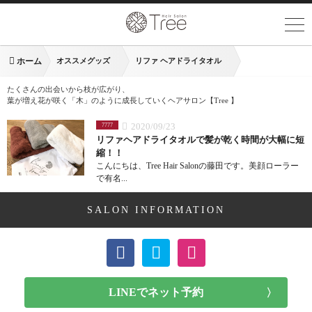
ホーム
オススメグッズ
リファ ヘアドライタオル
たくさんの出会いから枝が広がり、
葉が増え花が咲く「木」のように成長していくヘアサロン【Tree 】
2020/09/23
7777
リファヘアドライタオルで髪が乾く時間が大幅に短
縮！！
こんにちは、Tree Hair Salonの藤田です。美顔ローラー
で有名...
SALON INFORMATION