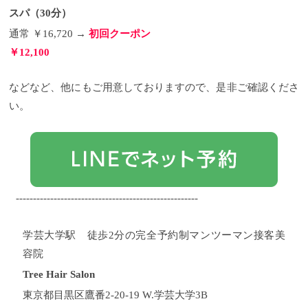
いなくお求めやすい価格設定ですね。
は160℃と180℃
温度設定は2段階あり、160℃と180℃
リファ ビュー
スパ（30分）
テックカールアイロンの購入方法
の設定になっています。
アイロン横にあるスイッチ
10月26日発売とな
通常 ￥16,720 →
初回クーポン
っているReFa BEAUTECH CURL IRONですが、こち
を切り替えるだけのシンプル設計！！
電源を入れる
らは2021年3月までは公式オンラインでの販売は一切
と数字が点灯します。
１つ目のラベルで160℃で、２
￥12,100
なく、サロン専売品となります。
つ目のラベルで180℃に設定します。
分かり易く言う
これは使ってみ
と、2021年3月までは契約サロンでしか販売されない
た感想ですが、基本的に160℃で十分使用していただ
ということです。
けると思いますので、180℃の出番はないかなぁと。
ですので、いち早くリファ ビュー
などなど、他にもご用意しておりますので、是非ご確認くださ
テックカールアイロンを購入したいとお考えの方
（あ、さっきの専用キャップは装着すると、このス
い。
は、契約サロンであるTree Hair Salonにお問い合わせ
イッチが下がるように作られているので、電源が切
の上、ご購入ください。
れる仕組みになっています。）
さいごに
⑤温度の上昇時間が
今回、ReFa
BEAUTECH CURL IRON(リファ ビューテックカール
早い！！
リファビューテックシリーズのアイロンは
アイロン)についての解説をしてきましたが、スペッ
共通して電源を入れた時の温度の上昇時間が早いん
ク、見た目、価格、他メーカーのアイロンと比較し
です。
「160℃で50秒」 「180℃で60秒」 となってい
ても、確実に一家に一台持っていていいカールアイ
ます。
ですが、これはアイロンを閉じている状態で
ロンではないでしょうか。
の時間のようでして、開いていると90秒くらいかか
実際にこれからたくさん
SNSで美容師さんやモデルさん、インスタグラマー
ります。 ま、それでも早いですよね（笑）
⑥ReFaリ
-----------------------------------------------------
の方の投稿を目にする機会が増えてくると思いま
ファビューテックフィンガーアイロンは充電4時間30
す。
分で使用時間は30分
論より証拠といいますか、良いモノはすぐに口
充電時間は4時間30分で30分の使
コミが広がるので、これから動向を楽しみに見つ
用時間になっています。
「あれ？30分って短いんじ
学芸大学駅 徒歩2分の完全予約制マンツーマン接客美
つ、サロンワークでもバリバリ活用したいと思いま
ゃない？」と思う方もいらっしゃるかもしれません
容院
す。
が、実際に一回の使用って3、4分ってところかなっ
それでは♪
その他のReFaシリーズの関連記事は
コチラ ↓ ↓ ↓
て思うんです。
・ ・ ・
そう考えると、案外一週間くらいは
Tree Hair Salonってこんなお店
初
Tree Hair Salon
めてサロンをご利用になる方へ Treeでは、初めてサ
一回の充電で余裕で使えます。（残量が50％を切る
東京都目黒区鷹番2-20-19 W.学芸大学3B
ロンをご利用になるお客様に、よりお試しいただき
と赤く点灯するようになっていますが、ここは少し
やすいよう、初回限定のクーポンをご用意しており
気が早い点灯なので大目に見てやってくださいm(_