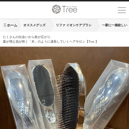
ホーム
オススメグッズ
リファ イオンケアブラシ
一家に一個欲しい【
たくさんの出会いから枝が広がり、
葉が増え花が咲く「木」のように成長していくヘアサロン【Tree 】