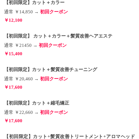
【初回限定】カット＋カラー
26mmと32mmというのはありがたい展開です。
の最大の特徴は “コンパクトなコードレス”タイプで
そし
て重量もかなり軽めに出来ていて、26mmが
あること！！
そうなんです！！ コードがないヘア
通常 ￥14,850 →
初回クーポン
「350g」、32mmが「365g」となっています。（コー
アイロンなんです！！
なので、電源コードを気にし
￥12,100
ドも含め）
ながらアイロンを使う必要が、まったくないのです♪
某◯ュエミ◯ーナのカールアイロンは
500g以上あるので、それと比べてもかなり軽めに作
こちらのリファビューテックフィンガーアイロン
られているので、リファ ビューテックカールアイロ
は、191mmと手のひらサイズで、私のiPhone12 Proよ
【初回限定】 カット＋カラー＋髪質改善ヘアエステ
ンの軽さは女性にとっても嬉しいポイントではない
り少し大きい位のサイズ感になっていて、スマホの
でしょうか。
重さと変わらない162gになっています。
電源コードも2.5mあるので悠々、自宅
カバンに入
通常 ￥21450 →
初回クーポン
で使っていただけます！！
れて持ち運べることはもちろん、大きめな化粧ポー
実際にリファビューテッ
￥15,400
クカールアイロンでスタイリングした動画をどう
チでも入るサイズ感になっているので、全くかさば
ぞ！
らないという点でも、女性にとってめちゃくちゃ嬉
実際に使用して感想としては「軽い」、そして
巻く際の「滑りが良い」、巻いた質感が「柔らか
しいポイント♪
【サイズ】約191×37×29mm【重さ】
【初回限定】カット＋髪質改善チューニング
い」という点が、一番初めに感じた点ですね。 使い
162g
③専用キャップと開閉ロックスイッチで安心、
手としてはそこがかなり重要なので、気にしている
安全
そして、安心して持ち運びが出来るという点
通常 ￥20,460 →
初回クーポン
点がフォローさせているだけでも十分なんですが、
で、リファビューテックフィンガーアイロンは専用
￥17,600
お客様が自宅で使用する際の操作性もしっかりフォ
のキャップと開閉ロックスイッチが付いています。
ローされているので、これは自信を持ってオススメ
専用キャップは耐熱になっていて、装着すること
できる商品ですね。
で、電源が切れる設計になっているので、消し忘れ
ReFa リファビューテックカール
【初回限定】カット＋縮毛矯正
アイロンの価格
や火傷による事故も無くなりますし、それでも心配
さ、やはり気になるリファ ビューテ
ックカールアイロンのお値段ですが、
な方には底の部分に開閉ロックスイッチが付いてい
26mm,32mm 共
通常 ￥22,660 →
初回クーポン
に20,000円（税抜）となっています。
るので、閉じた状態でスイッチをスライドすればロ
スペックから
￥17,600
考えると「圧倒的に安い！！」の一言！
ックがかかるので、安全性はかなり高いと思います♪
比較する必
要はないですが、某アイロンなんて毎年次から次へ
あと、嬉しい機能として、切り忘れオートオフ機能
と発売してついに45000円ですからねぇ。。。
で15分電源が切れるありがたい仕様にもなっていま
総合的
【初回限定】カット+髪質改善トリートメント+アロマヘッド
に見てもリファ ビューテックカールアイロンは間違
す♪
④リファビューテックフィンガーアイロンの温度