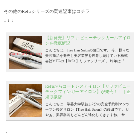
その他のReFaシリーズの関連記事はコチラ
↓ ↓ ↓
【新発売】リファ ビューテックカールアイロ
ンを徹底解説
こんにちは、Tree Hair Salonの藤田です。
今、様々な
美容商品を発売し美容業界を席巻し続けている株式
会社MTGの【ReFa 】リファシリーズ 。
昨年は『ド
ライヤー』と『ストレートアイロン』が発売され話
題になりましたよね。
私自身も、サロンワークでし
っかりお世話になっています。
最近ではヘアドライ
タオルも発売され、サロンでも大人気商品となって
ReFaからコードレスアイロン【リファビュー
います。
そんなMTGのリファシリーズから10月26日
テックフィンガーアイロン】が発売！！｜正
についにカールアイロンが発売になります。
その名
規取扱店
も
ReFa BEAUTECH CURL IRON ビューテックカー
ルアイロン
こんにちは、学芸大学駅徒歩2分の完全予約制マンツ
ビューテックシリーズの流れからくるシ
ルバーとホワイトのカラーデザインで、ドライヤー
ーマン接客サロン【Tree Hair Salon】の藤田です。
い
やストレートアイロン同様、『ReFa』の文字が強調
やぁ、美容器具もどんどん進化してきますね。
サロ
されています。
ンでも取り扱いしているMTG社のReFaリファシリー
女性ウケ間違いない上品なデザイン
を持ってきたなという印象。
ズから新商品のコードレスヘアアイロンが登場！！
当然、見た目は重要で
すからね。
今回は徹底的に新商品のご紹介をしていきたいと思
さすがMTGですね！！
さて、第一印象の
・