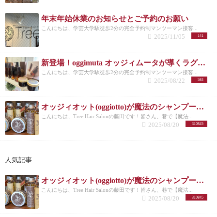
年末年始休業のお知らせとご予約のお願い
こんにちは、学芸大学駅徒歩2分の完全予約制マンツーマン接客...
2025/11/05
141
新登場！oggimuta オッジィムータが導くラグジュアリーな髪の未来
こんにちは、学芸大学駅徒歩2分の完全予約制マンツーマン接客...
2025/08/22
584
オッジィオット(oggiotto)が魔法のシャンプーと呼ばれる理由！取扱店だからこそ分かる髪質改善力
こんにちは、Tree Hair Salonの藤田です！皆さん、巷で【魔法...
2025/08/20
310845
人気記事
オッジィオット(oggiotto)が魔法のシャンプーと呼ばれる理由！取扱店だからこそ分かる髪質改善力
こんにちは、Tree Hair Salonの藤田です！皆さん、巷で【魔法...
2025/08/20
310845