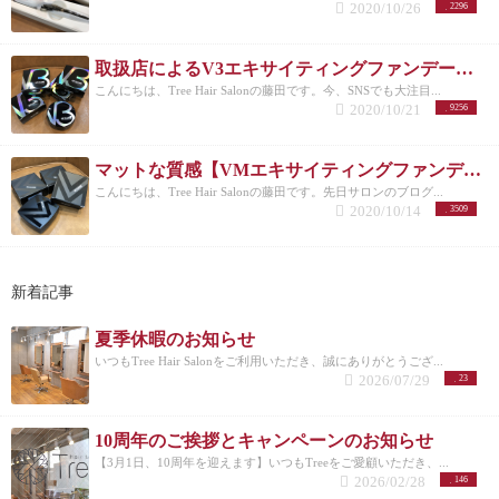
Tree Hair Salonってこんなお店
初めてサロンをご利用
2020/10/26
2296
になる方へ Treeでは、初めてサロンをご利用になる
お客様に、よりお試しいただきやすいよう、初回限
定のクーポンをご用意しております。 LINEからのネ
取扱店によるV3エキサイティングファンデーションの大人気の秘密を全部教えます！
ット予約でご利用いただけます！！
【初回限定】大
こんにちは、Tree Hair Salonの藤田です。今、SNSでも大注目...
人のTree似合わせカット 通常 ￥6,820 → 初回クーポ
2020/10/21
9256
ン
￥5,500
【初回限定】カット＋カラー 通常 ￥14,850
→ 初回クーポン
￥12,100
【初回限定】 カット＋カラ
ー＋髪質改善ヘアエステ 通常 ￥21450 → 初回クーポ
マットな質感【VMエキサイティングファンデーション】はメンズにもおすすめ！
ン
￥15,400
【初回限定】カット＋髪質改善チューニ
こんにちは、Tree Hair Salonの藤田です。先日サロンのブログ...
ング 通常 ￥20,460 → 初回クーポン
￥17,600
【初回限
2020/10/14
3509
定】カット＋縮毛矯正 通常 ￥22,660 → 初回クーポン
￥17,600
【初回限定】カット+髪質改善トリートメン
ト+アロマヘッドスパ（30分） 通常 ￥16,720 → 初回
クーポン
￥12,100
などなど、他にもご用意しており
新着記事
ますので、是非ご確認ください。
-------------------------
---------------------------- 学芸大学駅 徒歩2分の完全予
夏季休暇のお知らせ
約制マンツーマン接客美容院 Tree Hair Salon 東京都目
いつもTree Hair Salonをご利用いただき、誠にありがとうござ...
黒区鷹番2-20-19 W.学芸大学3B TEL：03-6412-7881 月/
2026/07/29
23
水/金/土日祝10時～20時 11時～20時 定休日：火曜日
http://www.tree-hairsalon.com/
10周年のご挨拶とキャンペーンのお知らせ
【3月1日、10周年を迎えます】いつもTreeをご愛顧いただき、...
2026/02/28
146