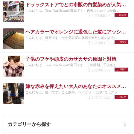
ドラックストアでどの市販の白髪染めが人気なのか美容師がリサーチしてランキングにした。
こんにちは、Tree Hair Salonの藤田です。過去にもいくつか白...
2018/08/08
303410
ヘアカラーでオレンジに退色した髪にアッシュのすすめ
こんにちは、藤田です。今や美容室の施術で当たり前のように...
2018/03/30
121903
子供のフケや頭皮のカサカサの原因と対策
こんにちは、Tree Hair Salonの藤田です。この時期、子供さん...
2020/01/09
102897
嫌な赤みを抑えたい大人のあなたにオススメしたいヘアカラー【アッシュ】
こんにちは、藤田です。ここ数年、ヘアカラーにおいて【アッ...
2017/11/29
101919
カテゴリーから探す