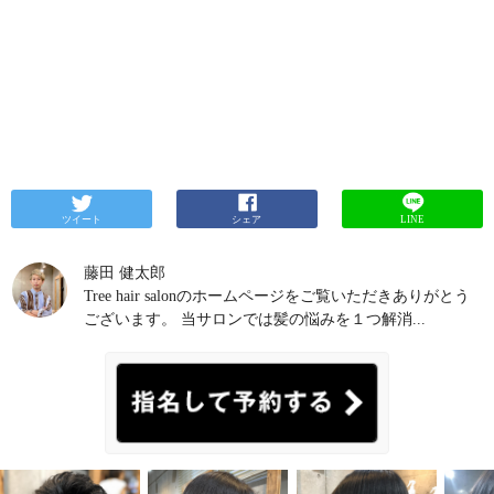
アイロンとして作られていて、「内巻き」や「外ハ
ネ」「トップのボリュームアップ」、そして「メン
ズのスタイリング」など様々な用途にあった使い方
が出来ます。
動画でも項目ごとでご紹介しています
ので、参考にしてみてください♪
実際にサロ
ンでもロングヘアのお客様にご自身で使っていただ
きましたが、前髪や毛先のニュアンス作りもこのア
イロンで出来ました。
その他にも、くせ毛で前髪が
うねってしまったり、表面を落ち着かせたいという
方にもビューテックフィンガーアイロンは一役も二
役もかってくれるお助けアイテムになるので、ミニ
アイロンではありますが、多様性のあるアイロンで
ツイート
シェア
LINE
はないかと思います。
ReFaリファフィンガーアイロ
ンはこんなシーンにおすすめ
・雨の日 ・旅行やお出
藤田 健太郎
かけの時 ・乗り物の中 ・お化粧直し ・汗などの湿気
Tree hair salonのホームページをご覧いただきありがとう
に
一番の魅力である「持ち運びが出来る」という点
ございます。 当サロンでは髪の悩みを１つ解消...
で、出先で少し髪を直したり、アレンジしたりする
ことが可能になったので、バックに一台入っている
と安心ですよね♪
ReFaリファビューテックフィンガー
アイロンの価格
13,200円(税込)
これだけの利便性や操
作性があって、13,200円というのは、正直めちゃくち
ゃお得ではないでしょうか。 僕も速攻で、自宅用に
１台買ってしまいました（笑）
見た目も箱から高級
感があるので、これからクリスマスも控えているの
でプレゼントにも良いかもしれませんね♪
ReFaリファ