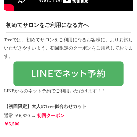
ロンの温度を感知して素早く温度を上昇させるヒー
ート」
最新のテクノロジーを駆使して作られた【低
トセンシング機能を搭載することで、熱のムラを起
反発コート・ヒーター・高密度炭素】の三種構造か
こさず、綺麗で長時間持続したカールを作ることが
ら成るカーボンレイヤープレートは髪の毛のダメー
出来ます！
ジを抑えることができます。
『圧』をコントロールしてストレスのな
【髪を水蒸気爆発から
初めてサロンをご利用になる方へ
いカールを作る
守る】
よくありませんか？ 髪をアイロンで挟むと
カーボンレイヤープレートの低反発
コートにより挟んでも髪の引っかかりないようにで
「ジュッ！」と蒸気の煙を上げたこと。 濡れた髪に
きているので、スルスルと滑りも良く、アイロン操
高温のアイロンを使用すると髪の表面で水が爆発し
Treeでは、初めてサロンをご利用になるお客様に、よりお試し
作にも全く負担にならないので、髪のストレスに最
ます。
これを「水蒸気爆発」と言うのですが、これ
小限に抑えられています。
が上の図のように、髪の表面にあるキューティクル
もちろん、外側の挟む側
いただきやすいよう、初回限定のクーポンをご用意しておりま
にもカーボンレイヤープレートがしっかりついてい
を剥がしたり、穴を開けてしまうこととなり、髪の
す。
るので、髪に負担がかからないようになっています♪
ダメージに大きく繋がってしまうんです…
ですが、
リファビューテックカールアイロンの温度
ReFaのカーボンレイヤープレートだと水蒸気爆発を
一番下に
ある電源ボタンの長押しすると電源が入ります。 温
起さない設計で、髪が痛みにくい仕様にしていま
度設定は「＋」と「ー」で操作するのですが、
す。
【髪に優しく密着する低反発コート】
一般的な
120℃、140℃、160℃、180℃
ヘアアイロンを使用し、高熱で強いプレスによって
の順に温度調整が可能で
す。
潰された髪の毛は元に戻らず、ツヤのないパサっと
このリファ ビューテックカールアイロンの良い
LINEからのネット予約でご利用いただけます！！
ところは、電源を入れてから設定温度の到達時間は
した髪になってしまいます。
しかし、低反発コート
とても早い！！
を使用したカーボンレイヤープレートは一般的なヘ
電源を入れてから180℃になるまでに
約1分で到達するので、ダラダラ待ってなくても良い
アアイロンと違い、髪の毛を挟んだ際の「圧」を抑
【初回限定】大人のTree似合わせカット
んです。
えることで、髪の毛一本一本をつぶさないようにし
朝、時間がない時には嬉しいポイントです
よね♪
ています。
リファ ビューテックカールアイロンのサイズ
【うねりを美しく整える】
そして「高密
通常 ￥6,820 →
初回クーポン
展開
度炭素」
リファビューテックカールアイロンですが、サ
高密度炭素から遠赤外線が放射され、ムラ
￥5,500
イズ展開は２種類！！
なく熱を伝えて美しいカールデザインをつくりま
「26mm」と「32mm」 ま、王
道の展開と言いますか、この2ラインあればある程度
す。
②コンパクトなコードレスミニアイロン
今回、
の髪の長さに対応出来ますからね。 美容師としても
発売されたリファ ビューテックフィンガーアイロン