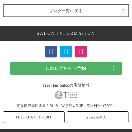
髪型 (54記事)
ブログ一覧に戻る
ミディアム (3記事)
SALON INFORMATION
ボブ (23記事)
ショート (11記事)
メンズカット (7記事)
前髪カット (1記事)
Tree Hair Salonの店舗情報
子供カット (4記事)
東京都
目黒区鷹番
2-20-19 W.学芸大学3B
平均料金: ¥7,900～
ヘアドネーション (1記事)
TEL:03-6412-7881
googleMAP
ヘアカラー (40記事)