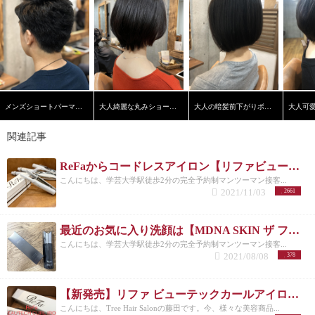
ビューテックフィンガーアイロンの購入方法
2021年
10月20日に発売されたリファビューテックフィンガ
ーアイロン。 発売から３ヶ月間は契約した正規取り
扱いサロンのみの販売となっていまして、その後は
百貨店や直営店での販売となっています。
もちろ
ん、Treeでも既にかなりの在庫をしていますのでご来
店いただければご購入いただけます。 もし、質問や
在庫についての確認はコチラからお問い合わせくだ
さい。
↓ ↓ ↓ https://www.tree-hairsalon.com/contact/
さい
メンズショートパーマスタイル
大人綺麗な丸みショートヘア
大人の暗髪前下がりボブ【学芸大学】【髪質改善】
ごに
今回、ReFaシリーズから新たに発売されたリフ
ァビューテックフィンガーアイロン。 従来のアイロ
関連記事
ンと違い、コンパクトなコードレスアイロンなの
で、ユーザーの方に使っていただきやすいヘアアイ
ReFaからコードレスアイロン【リファビューテックフィンガーアイロン】が発売！！｜正規取扱店
ロンになっています。 すでにご購入いただいたお客
様からも高評価で、嬉しい口コミなんかも頂いてい
こんにちは、学芸大学駅徒歩2分の完全予約制マンツーマン接客...
るので、それが何より嬉しい結果かなと思います。
2021/11/03
2661
実際にサロンワークでもコードがないことで、スト
レスもなく使用できていますし、操作性含め、個人
的にもお気に入りのアイロンです。 使用時間などを
最近のお気に入り洗顔は【MDNA SKIN ザ フェイス ウォッシュ】
考えるとサロンワークには少し不利な部分はありま
こんにちは、学芸大学駅徒歩2分の完全予約制マンツーマン接客...
すが、あくまでもお客様が自宅やお出掛けの際に使
2021/08/08
378
っていただきたいアイテムなので、サロンワークに
関しては上手く充電しながらになりそうです(^^)
と
いう訳で、今回はReFa リファビューテックフィンガ
【新発売】リファ ビューテックカールアイロンを徹底解説
ーアイロンをご紹介してみました！ では♪
・ ・ ・
こんにちは、Tree Hair Salonの藤田です。今、様々な美容商品...