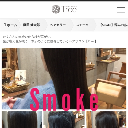
ホーム
藤田 健太郎
ヘアカラー
スモーク
【Smoke】深み
たくさんの出会いから枝が広がり、
葉が増え花が咲く「木」のように成長していくヘアサロン【Tree 】