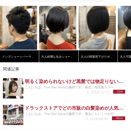
メンズショートパーマスタイル
大人綺麗な丸みショートヘア
大人の暗髪前下がりボブ【学芸大学】【髪質改善】
関連記事
明るく染められないけど黒髪では物足りない！！地毛風カラーでプチオシャレを！
こんにちは、Tree Hair Salonの藤田です。最近、地毛風カラー...
2018/11/12
23244
ドラックストアでどの市販の白髪染めが人気なのか美容師がリサーチしてランキングにした。
こんにちは、Tree Hair Salonの藤田です。過去にもいくつか白...
2018/08/08
303413