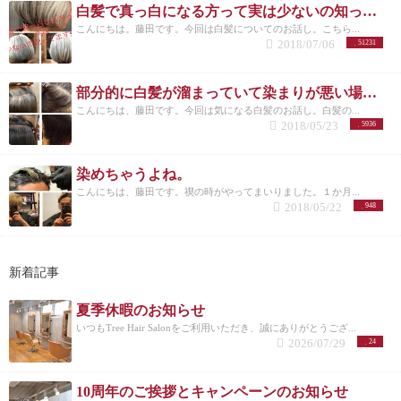
白髪で真っ白になる方って実は少ないの知ってますか？
こんにちは。藤田です。今回は白髪についてのお話し。こちら...
2018/07/06
51231
部分的に白髪が溜まっていて染まりが悪い場合どうすればいい？？
こんにちは、藤田です。今回は気になる白髪のお話し。白髪の...
2018/05/23
5936
染めちゃうよね。
こんにちは、藤田です。禊の時がやってまいりました。１か月...
2018/05/22
948
新着記事
夏季休暇のお知らせ
いつもTree Hair Salonをご利用いただき、誠にありがとうござ...
2026/07/29
24
10周年のご挨拶とキャンペーンのお知らせ