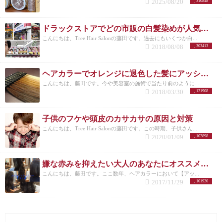
2025/08/20
310848
ドラックストアでどの市販の白髪染めが人気なのか美容師がリサーチしてランキングにした。
こんにちは、Tree Hair Salonの藤田です。過去にもいくつか白...
2018/08/08
303413
ヘアカラーでオレンジに退色した髪にアッシュのすすめ
こんにちは、藤田です。今や美容室の施術で当たり前のように...
2018/03/30
121908
子供のフケや頭皮のカサカサの原因と対策
こんにちは、Tree Hair Salonの藤田です。この時期、子供さん...
2020/01/09
102898
嫌な赤みを抑えたい大人のあなたにオススメしたいヘアカラー【アッシュ】
こんにちは、藤田です。ここ数年、ヘアカラーにおいて【アッ...
2017/11/29
101920