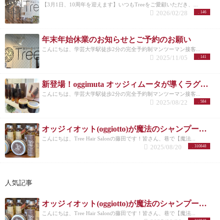
【3月1日、10周年を迎えます】いつもTreeをご愛顧いただき、...
2026/02/28
146
年末年始休業のお知らせとご予約のお願い
こんにちは、学芸大学駅徒歩2分の完全予約制マンツーマン接客...
2025/11/05
141
新登場！oggimuta オッジィムータが導くラグジュアリーな髪の未来
こんにちは、学芸大学駅徒歩2分の完全予約制マンツーマン接客...
2025/08/22
584
オッジィオット(oggiotto)が魔法のシャンプーと呼ばれる理由！取扱店だからこそ分かる髪質改善力
こんにちは、Tree Hair Salonの藤田です！皆さん、巷で【魔法...
2025/08/20
310848
人気記事
オッジィオット(oggiotto)が魔法のシャンプーと呼ばれる理由！取扱店だからこそ分かる髪質改善力
こんにちは、Tree Hair Salonの藤田です！皆さん、巷で【魔法...