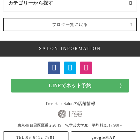
カテゴリーから探す
髪型 (54記事)
ブログ一覧に戻る
ミディアム (3記事)
SALON INFORMATION
ボブ (23記事)
ショート (11記事)
メンズカット (7記事)
前髪カット (1記事)
Tree Hair Salonの店舗情報
子供カット (4記事)
東京都
目黒区鷹番
2-20-19 W.学芸大学3B
平均料金: ¥7,900～
ヘアドネーション (1記事)
TEL:03-6412-7881
googleMAP