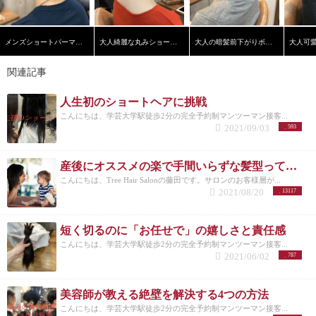
メンズショートパーマスタイル
大人綺麗な丸みショートヘア
大人の暗髪前下がりボブ【学芸大学】【髪質改善】
関連記事
人生初のショートヘアに挑戦
こんにちは、学芸大学駅徒歩2分の完全予約制マンツーマン接客...
2021/09/03
593
産後にオススメの楽で手間いらずな髪型って？？
こんにちは、Tree Hair Salonの藤田です。サロンのお客様層が...
2021/08/20
13117
短く切るのに「お任せで」の嬉しさと責任感
こんにちは、学芸大学駅徒歩2分の完全予約制マンツーマン接客...
2021/06/02
787
美容師が教える絶壁を解決する4つの方法
こんにちは、学芸大学駅徒歩2分の完全予約制マンツーマン接客...