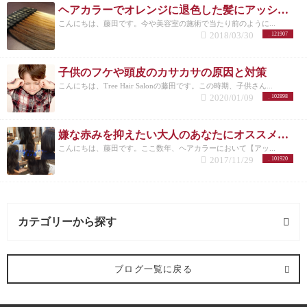
ヘアカラーでオレンジに退色した髪にアッシュのすすめ
こんにちは、藤田です。今や美容室の施術で当たり前のように...
2018/03/30
121907
子供のフケや頭皮のカサカサの原因と対策
こんにちは、Tree Hair Salonの藤田です。この時期、子供さん...
2020/01/09
102898
嫌な赤みを抑えたい大人のあなたにオススメしたいヘアカラー【アッシュ】
こんにちは、藤田です。ここ数年、ヘアカラーにおいて【アッ...
2017/11/29
101920
カテゴリーから探す
髪型 (54記事)
ブログ一覧に戻る
ミディアム (3記事)