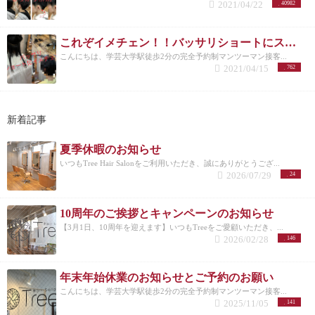
2021/04/22
40982
これぞイメチェン！！バッサリショートにスタイルチェンジ！
こんにちは、学芸大学駅徒歩2分の完全予約制マンツーマン接客...
2021/04/15
762
新着記事
夏季休暇のお知らせ
いつもTree Hair Salonをご利用いただき、誠にありがとうござ...
2026/07/29
24
10周年のご挨拶とキャンペーンのお知らせ
【3月1日、10周年を迎えます】いつもTreeをご愛顧いただき、...
2026/02/28
146
年末年始休業のお知らせとご予約のお願い
こんにちは、学芸大学駅徒歩2分の完全予約制マンツーマン接客...
2025/11/05
141