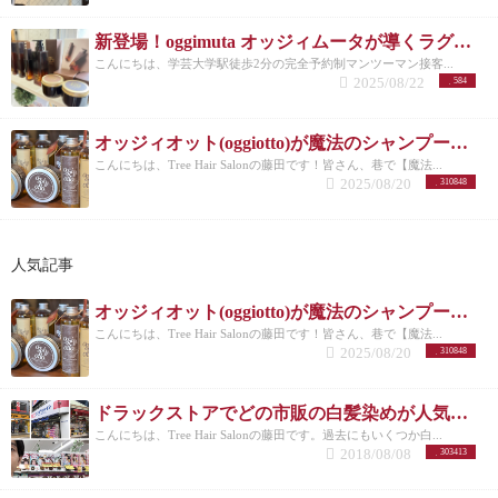
新登場！oggimuta オッジィムータが導くラグジュアリーな髪の未来
こんにちは、学芸大学駅徒歩2分の完全予約制マンツーマン接客...
2025/08/22
584
オッジィオット(oggiotto)が魔法のシャンプーと呼ばれる理由！取扱店だからこそ分かる髪質改善力
こんにちは、Tree Hair Salonの藤田です！皆さん、巷で【魔法...
2025/08/20
310848
人気記事
オッジィオット(oggiotto)が魔法のシャンプーと呼ばれる理由！取扱店だからこそ分かる髪質改善力
こんにちは、Tree Hair Salonの藤田です！皆さん、巷で【魔法...
2025/08/20
310848
ドラックストアでどの市販の白髪染めが人気なのか美容師がリサーチしてランキングにした。
こんにちは、Tree Hair Salonの藤田です。過去にもいくつか白...
2018/08/08
303413