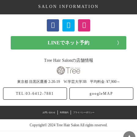
SALON INFORMATION
ボブ (23記事)
ショート (11記事)
メンズカット (7記事)
前髪カット (1記事)
Tree Hair Salonの店舗情報
子供カット (4記事)
東京都
目黒区鷹番
2-20-19 W.学芸大学3B
平均料金: ¥7,900～
ヘアドネーション (1記事)
TEL:03-6412-7881
googleMAP
ヘアカラー (40記事)
お問い合わせ
利用規約
プライバシーポリシー
アッシュ (12記事)
Copyright© 2024 Tree Hair Salon All rights reserved.
モノトーン (4記事)
▲