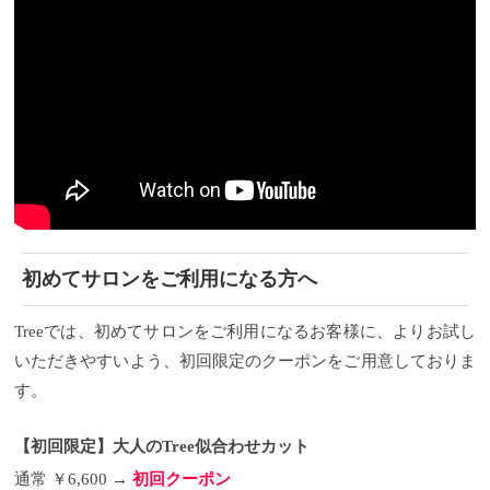
油の精油やツバキ種子油、ホホバ種子油など、髪に
必要な潤いを保ち、乾燥を防ぎ、紫外線などの外的
要因からも守ってくれます。
その他にもオメガ６な
ど不飽和脂肪酸を豊富に含んでいることから、お肌
の環境を整え、乾燥からお肌を守ってくれる効果
も！
ボタニカルリッチオイルスプレーの使い方
では
ボタニカル リッチオイルスプレーの使い方ですが、
他のスタイリング剤と違いスプレータイプになって
いるので、そんなに難しいポイントは正直ありませ
ん。
むしろ簡単！！
使用前に缶をよく振って、髪や
肌から２０cmくらい離してサァーっとスプレーし
て、 その後、髪や肌に馴染ませるてください。 （注
意点としては、逆さに使用しないや吸い込まないよ
うにするくらいでしょうか。）
あとはお好みのスタ
初めてサロンをご利用になる方へ
イリングになるように微調整していただければOKで
す♪
実際にサロンワークで使用している感じとヘアア
レンジで使用している動画をそれぞれ紹介します。
Treeでは、初めてサロンをご利用になるお客様に、よりお試し
ボタニカルリッチオイルスプレーはこんな方におす
いただきやすいよう、初回限定のクーポンをご用意しておりま
すめ
・毛先のパサつきを気になる ・髪のひろがりを
抑えたい ・ヘアアレンジをよくする ・アイロンやコ
す。
テを使う ・静電気が気になる ・セミウェットな質感
にしたい
といった目的の方にはボタニカル リッチオ
【初回限定】大人のTree似合わせカット
イルスプレーはかなり重宝していただけると思いま
す。
ボタニカルリッチオイルスプレーの価格
そんな
通常 ￥6,600 →
初回クーポン
ボタニカル リッチオイルスプレーの価格ですが １５