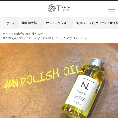
ホーム
藤田 健太郎
オススメグッズ
N.(エヌドット)ポリッシュオイ
たくさんの出会いから枝が広がり、
葉が増え花が咲く「木」のように成長していくヘアサロン【Tree 】