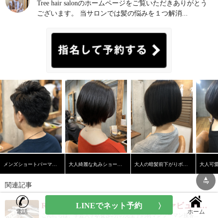
Tree hair salonのホームページをご覧いただきありがとう
ございます。 当サロンでは髪の悩みを１つ解消...
メンズショートパーマスタイル
大人綺麗な丸みショートヘア
大人の暗髪前下がりボブ【学芸大学】【髪質改善】
▲
top
関連記事
ReFaからコードレスアイロン【リファビューテックフィンガーアイロン】が発売！！｜正規取扱店
電話
ホーム
こんにちは、学芸大学駅徒歩2分の完全予約制マンツーマン接客...