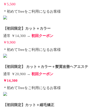
０ml ２，８００円（税別） となっています。
ボタ
￥5,500
ニカルリッチバームと同じ価格ですね。 髪質や使用
＊初めてTreeをご利用になるお客様
感の違い、目的でも使い分けていただけるので、ボ
タニカルリッチバームをお使いの方にもオススメの
商品です。
さいごに
今回、oggiotto オッジィオット
から発売されたボタニカル リッチオイルスプレーを
【初回限定】カット＋カラー
ご紹介してきましたが、お客様はもちろん、美容師
としてもすごく使いやすく、使用感も抜群に良いの
通常 ￥14,300 →
初回クーポン
で、今までのスタイリングオイルとはまた違ったス
￥9,900
プレータイプというのもかなり魅力的ではないでし
ょうか。
色んなスタイルにも対応できますし、これ
＊初めてTreeをご利用になるお客様
から確実に広まっていくこと間違いなしだと思うの
で、良かったら是非試してください♪ もちろん、サロ
ンワークでも使用していますので、いつでも聞いて
ください。
それでは☆
・ ・ ・
Tree Hair Salonって
【初回限定】 カット＋カラー＋髪質改善ヘアエステ
こんなお店
初めてサロンをご利用になる方へ Treeで
は、初めてサロンをご利用になるお客様に、よりお
通常 ￥20,900 →
初回クーポン
試しいただきやすいよう、初回限定のクーポンをご
￥14,300
用意しております。
【初回限定】大人のTree似合わ
せカット 通常 ￥6,600 → 初回クーポン
￥5,500 ＊初め
＊初めてTreeをご利用になるお客様
てTreeをご利用になるお客様
【初回限定】カット＋
カラー 通常 ￥14,300 → 初回クーポン
￥9,900 ＊初め
てTreeをご利用になるお客様
【初回限定】 カット＋
カラー＋髪質改善ヘアエステ 通常 ￥20,900 → 初回ク
【初回限定】カット＋縮毛矯正
ーポン
￥14,300 ＊初めてTreeをご利用になるお客様