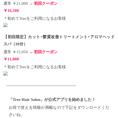
通常 ￥21,000 →
初回クーポン
【初回限定】カット＋縮毛矯正 通常 ￥21,000 → 初回
クーポン
￥16,500 ＊初めてTreeをご利用になるお客様
￥16,500
【初回限定】カット+髪質改善トリートメント+アロ
＊初めてTreeをご利用になるお客様
マヘッドスパ（30分） 通常 ￥15,950 → 初回クーポン
￥11,000 ＊初めてTreeをご利用になるお客様
------------
----------------------------------------- 「Tree Hair Salon」が
公式アプリを始めました！ お得で使える情報が満
【初回限定】カット+髪質改善トリートメント+アロマヘッド
載なので下記をダウンロードくださいね。 アプリ限
定特典もあります！ http://admin.uplink-
スパ（30分）
app.com/app/download/sid/3780 学芸大学駅 徒歩２分
通常 ￥15,950 →
初回クーポン
の完全予約制マンツーマン接客美容院 Tree Hair Salon
東京都目黒区鷹番２－２０－１９ W.学芸大学３B
￥11,000
TEL：０３－６４１２－７８８１ 月/水/金/土日祝１０
時～２０時 木１１時～２２時 定休日：火曜日
＊初めてTreeをご利用になるお客様
http://www.tree-hairsalon.com/
-----------------------------------------------------
「Tree Hair Salon」が公式アプリを始めました！
お得で使える情報が満載なので下記をダウンロードくだ
さいね。