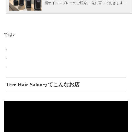
能オイルスプレーのご紹介。
先に言っておきます
が、
『コレ、めちゃくちゃ良いですよ！！』
この数
年、スタイルングオイルやバームがすごく流行っ
て、ヘアスタイル作りにおいて新しいセミウェット
な質感を提案できるようになり、一般のお客様にも
認知していだだけるくらいにまでになってきまし
では♪
た。
オッジィオットからもボタニカルリッチバーム
が発売されサロンのお客様からも人気の商品になっ
ています。
そんなオッジィオットから今回、今まで
・
になかったスプレータイプのオイルが発売となりま
した！！
それが
ボタニカル リッチオイルスプレー
・
ボタニカルリッチオイルスプレーの特徴
このボタニ
カルリッチオイルスプレーは名前の通り、スプレー
・
タイプになっているので、なんと言っても手を汚さ
ず使用できるという点が大きな特徴になっていま
す。 そして、このボタニカルリッチオイルスプレー
Tree Hair Salonってこんなお店
は髪はもちろん肌にも使えるマルチタイプのオイル
スプレーになっており、ヘアスタイリングの他にも
身体の保湿やボディマッサージにも使っていただく
ことができます。
ボタニカルリッチオイルスプレー
の成分
ボタニカルリッチオイルスプレーの成分です
が、１００％植物由来成分になっており、シリコ
ン、合成香料、動物由来原料、鉱物油、防腐剤フリ
ーになっています。（＊噴射剤を除く）
全１６種類
のオイルを使用していて、マンダリンオレンジ果皮