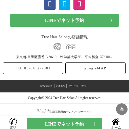
ショート (11記事)
メンズカット (7記事)
前髪カット (1記事)
Tree Hair Salonの店舗情報
子供カット (4記事)
東京都
目黒区鷹番
2-20-19 W.学芸大学3B
平均料金: ¥7,900～
ヘアドネーション (1記事)
TEL:03-6412-7881
googleMAP
ヘアカラー (40記事)
お問い合わせ
利用規約
プライバシーポリシー
アッシュ (12記事)
Copyright© 2024 Tree Hair Salon All rights reserved.
モノトーン (4記事)
▲
top
美容院専用ホームページサービス
スモーク (1記事)
電話
ホーム