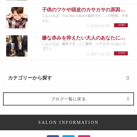
子供のフケや頭皮のカサカサの原因と対策
こんにちは、Tree Hair Salonの藤田です。この時期、子供
さん...
2020/01/09
102897
嫌な赤みを抑えたい大人のあなたにオススメしたいヘアカラー【アッシュ】
こんにちは、藤田です。ここ数年、ヘアカラーにおいて
【アッ...
2017/11/29
101919
カテゴリーから探す
髪型 (54記事)
ブログ一覧に戻る
ミディアム (3記事)
SALON INFORMATION
ボブ (23記事)