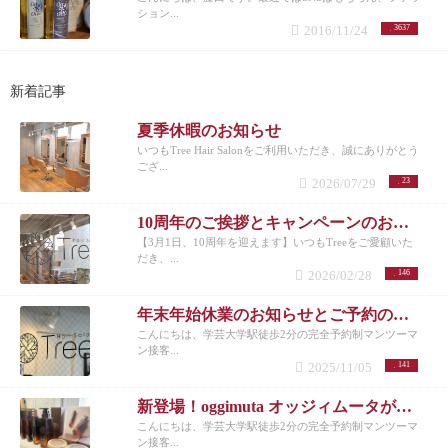
ション...
2016/11/24
3637
新着記事
夏季休暇のお知らせ
いつもTree Hair Salonをご利用いただき、誠にありがとう
ござ...
2026/07/29
23
10周年のご挨拶とキャンペーンのお知らせ
【3月1日、10周年を迎えます】いつもTreeをご愛顧いた
だき、...
2026/02/28
146
年末年始休業のお知らせとご予約のお願い
こんにちは、学芸大学駅徒歩2分の完全予約制マンツーマ
ン接客...
2025/11/05
141
新登場！oggimuta オッジィムータが導くラグジュアリーな髪の未来
こんにちは、学芸大学駅徒歩2分の完全予約制マンツーマ
ン接客...