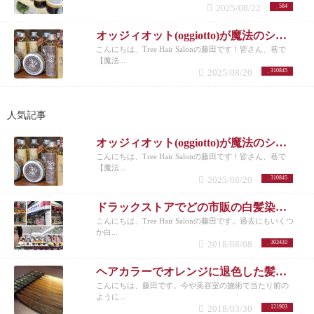
2025/08/22
584
オッジィオット(oggiotto)が魔法のシャンプーと呼ばれる理由！取扱店だからこそ分かる髪質改善力
こんにちは、Tree Hair Salonの藤田です！皆さん、巷で
【魔法...
2025/08/20
310845
人気記事
オッジィオット(oggiotto)が魔法のシャンプーと呼ばれる理由！取扱店だからこそ分かる髪質改善力
こんにちは、Tree Hair Salonの藤田です！皆さん、巷で
【魔法...
2025/08/20
310845
ドラックストアでどの市販の白髪染めが人気なのか美容師がリサーチしてランキングにした。
こんにちは、Tree Hair Salonの藤田です。過去にもいくつ
か白...
2018/08/08
303410
ヘアカラーでオレンジに退色した髪にアッシュのすすめ
こんにちは、藤田です。今や美容室の施術で当たり前の
ように...
2018/03/30
121903