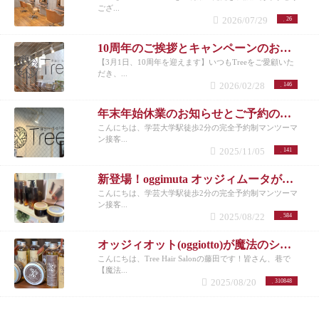
ござ...
2026/07/29
26
10周年のご挨拶とキャンペーンのお知らせ
【3月1日、10周年を迎えます】いつもTreeをご愛顧いた
だき、...
2026/02/28
146
年末年始休業のお知らせとご予約のお願い
こんにちは、学芸大学駅徒歩2分の完全予約制マンツーマ
ン接客...
2025/11/05
141
新登場！oggimuta オッジィムータが導くラグジュアリーな髪の未来
こんにちは、学芸大学駅徒歩2分の完全予約制マンツーマ
ン接客...
2025/08/22
584
オッジィオット(oggiotto)が魔法のシャンプーと呼ばれる理由！取扱店だからこそ分かる髪質改善力
こんにちは、Tree Hair Salonの藤田です！皆さん、巷で
【魔法...
2025/08/20
310848