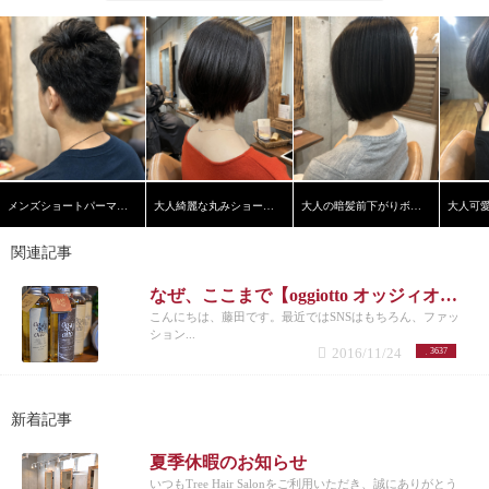
メンズショートパーマスタイル
大人綺麗な丸みショートヘア
大人の暗髪前下がりボブ【学芸大学】【髪質改善】
関連記事
なぜ、ここまで【oggiotto オッジィオット】の商品は売れるのか？
こんにちは、藤田です。最近ではSNSはもちろん、ファッ
ション...
2016/11/24
3637
新着記事
夏季休暇のお知らせ
いつもTree Hair Salonをご利用いただき、誠にありがとう