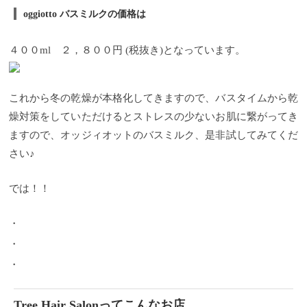
す。 人口香料を含む場合、有害な添加物などが含ま
oggiotto バスミルクの価格は
れたものを使うと、トラブルの原因となるので芳香
目的以外での使用はエッセンシャルオイルのような
使い方は出来ないんです。 このような違いから Tree
４００ml ２，８００円 (税抜き)となっています。
ではoggiotto オッジィオットの高品質なエッセンシャ
ルオイルを使用しようと天然１００％の精油をブレ
ンドした８種類のオイルを採用しています。 お客様
のお悩みや目的に合わせたブレンドオイルを１つず
これから冬の乾燥が本格化してきますので、バスタイムから乾
つご紹介していきます。 忙しく時間に追われたスト
燥対策をしていただけるとストレスの少ないお肌に繋がってき
レス社会。 毎日のストレスの蓄積が体調不良に繋が
ったりもします。 Treeではお客様のその時の状態や
ますので、オッジィオットのバスミルク、是非試してみてくだ
気分に合わせエッセンシャルオイルをお選び頂き、
さい♪
アロマとスパによって頭皮のケアだけでなく脳と心
も癒していきます。 お客様の頭皮、心身状態に合わ
せてカスタマイズしていくTreeのoggiotto オッジィオ
では！！
ットを使用した【アロマヘッドスパエステ】 脳をほ
ぐし、心身を癒す・・・ 最高のお時間をお過ごしく
ださい。
・
・
・
Tree Hair Salonってこんなお店