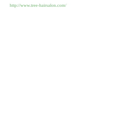
http://www.tree-hairsalon.com/