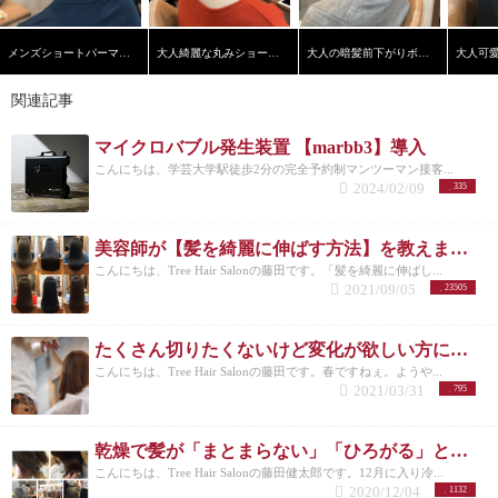
メンズショートパーマスタイル
大人綺麗な丸みショートヘア
大人の暗髪前下がりボブ【学芸大学】【髪質改善】
関連記事
マイクロバブル発生装置 【marbb3】導入
こんにちは、学芸大学駅徒歩2分の完全予約制マンツーマン接客...
2024/02/09
335
美容師が【髪を綺麗に伸ばす方法】を教えます！
こんにちは、Tree Hair Salonの藤田です。「髪を綺麗に伸ばし...
2021/09/05
23505
たくさん切りたくないけど変化が欲しい方にオススメのコレ
こんにちは、Tree Hair Salonの藤田です。春ですねぇ。ようや...
2021/03/31
795
乾燥で髪が「まとまらない」「ひろがる」という方にオススメの対策
こんにちは、Tree Hair Salonの藤田健太郎です。12月に入り冷...
2020/12/04
1132