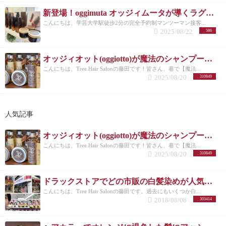
新登場！oggimuta オッジィムータが導くラグジュアリーな髪の未来
こんにちは、学芸大学駅徒歩2分の完全予約制マンツーマン接客...
2025/08/22
586
オッジィオット(oggiotto)が魔法のシャンプーと呼ばれる理由！取扱店だからこそ分かる髪質改善力
こんにちは、Tree Hair Salonの藤田です！皆さん、巷で【魔法...
2025/08/20
310849
人気記事
オッジィオット(oggiotto)が魔法のシャンプーと呼ばれる理由！取扱店だからこそ分かる髪質改善力
こんにちは、Tree Hair Salonの藤田です！皆さん、巷で【魔法...
2025/08/20
310849
ドラックストアでどの市販の白髪染めが人気なのか美容師がリサーチしてランキングにした。
こんにちは、Tree Hair Salonの藤田です。過去にもいくつか白...
2018/08/08
303414