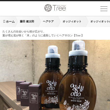
ホーム
藤田 健太郎
ヘアケア
オッジィオット
オッジィオット
たくさんの出会いから枝が広がり、
葉が増え花が咲く「木」のように成長していくヘアサロン【Tree 】