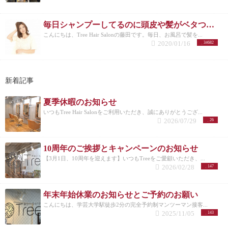
毎日シャンプーしてるのに頭皮や髪がベタついたり油っぽいのはなぜ？
こんにちは、Tree Hair Salonの藤田です。毎日、お風呂で髪を...
2020/01/16
34682
新着記事
夏季休暇のお知らせ
いつもTree Hair Salonをご利用いただき、誠にありがとうござ...
2026/07/29
26
10周年のご挨拶とキャンペーンのお知らせ
【3月1日、10周年を迎えます】いつもTreeをご愛顧いただき、...
2026/02/28
147
年末年始休業のお知らせとご予約のお願い
こんにちは、学芸大学駅徒歩2分の完全予約制マンツーマン接客...
2025/11/05
143