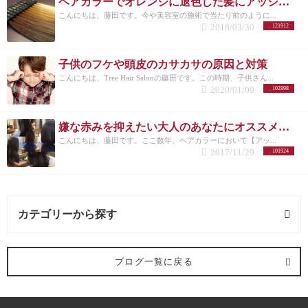
ヘアカラーでオレンジに退色した髪にアッシュのすすめ
こんにちは、藤田です。今や美容室の施術で当たり前のように...
2018/03/30
121912
子供のフケや頭皮のカサカサの原因と対策
こんにちは、Tree Hair Salonの藤田です。この時期、子供さん...
2020/01/09
102898
嫌な赤みを抑えたい大人のあなたにオススメしたいヘアカラー【アッシュ】
こんにちは、藤田です。ここ数年、ヘアカラーにおいて【アッ...
2017/11/29
101924
カテゴリーから探す
髪型 (54記事)
ブログ一覧に戻る
ミディアム (3記事)