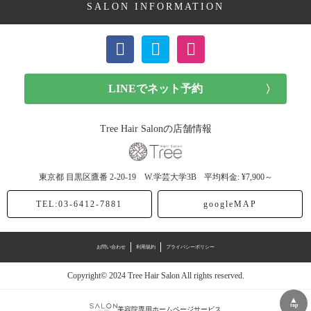
SALON INFORMATION
ボブ (23記事)
ショート (11記事)
メンズカット (7記事)
前髪カット (1記事)
Tree Hair Salonの店舗情報
子供カット (4記事)
東京都
目黒区鷹番
2-20-19 W.学芸大学3B
平均料金: ¥7,900～
ヘアドネーション (1記事)
TEL:03-6412-7881
googleMAP
ヘアカラー (40記事)
お問い合わせ
利用規約
プライバシーポリシー
アッシュ (12記事)
Copyright© 2024 Tree Hair Salon All rights reserved.
モノトーン (4記事)
▲
top
美容院専用ホームページサービス