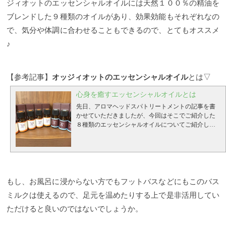
ジィオットのエッセンシャルオイルには天然１００％の精油を
ブレンドした９種類のオイルがあり、効果効能もそれぞれなの
で、気分や体調に合わせることもできるので、とてもオススメ
♪
【参考記事】
オッジィオットのエッセンシャルオイル
とは▽
心身を癒すエッセンシャルオイルとは
先日、アロマヘッドスパトリートメントの記事を書
かせていただきましたが、今回はそこでご紹介した
８種類のエッセンシャルオイルについてご紹介した
いと思うのですが、その前に エッセンシャルオイル
とアロマオイルの違いってご存知ですか？ エッセン
シャルオイルは 植物の花や果実の皮、樹皮、葉、種
子などから抽出した１００％天然素材で有効成分を
高濃度に含有した揮発性の芳香物質です。 成分によ
って、その作用や効能が期待でき、マッサージなど
もし、お風呂に浸からない方でもフットバスなどにもこのバス
に使用し炎症反応の抑制、自律神経の調整、ホルモ
ミルクは使えるので、足元を温めたりする上で是非活用してい
ンバランスの安定などの効果があり、自然な香りで
安全性も高いものです。 アロマオイルは 合成香料を
ただけると良いのではないでしょうか。
使っていたり、精油を使っているとしてもアルコー
ルや他の溶剤で希釈しているので人工香料となりま