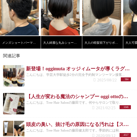
メンズショートパーマスタイル
大人綺麗な丸みショートヘア
大人の暗髪前下がりボブ【学芸大学】【髪質改善】
関連記事
新登場！oggimuta オッジィムータが導くラグジュアリーな髪の未来
こんにちは、学芸大学駅徒歩2分の完全予約制マンツーマン接客...
2025/08/22
584
【人生が変わる魔法のシャンプー oggi ottoの秘密】発売だってさ！！
こんにちは、Tree Hair Salonの藤田です。何やらサロンで取り...
2021/02/25
1046
頭皮の臭い、抜け毛の原因になる汚れは【スキャルプケアジェル】でリセット！
こんにちは、Tree Hair Salonの藤田健太郎です。季節的には秋...
2020/09/12
4517