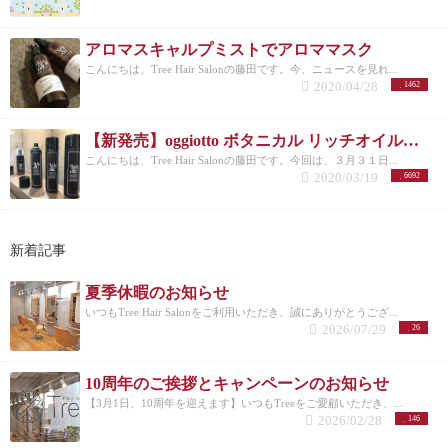
アロマスキャルプミストでアロママスク
こんにちは、Tree Hair Salonの藤田です。今、ニュースを見れ...
2020/04/28
1462
【新発売】oggiotto ボタニカル リッチオイルスプレーは髪や肌に使える最強アイテム
こんにちは、Tree Hair Salonの藤田です。今回は、３月３１日...
2020/03/19
6692
新着記事
夏季休暇のお知らせ
いつもTree Hair Salonをご利用いただき、誠にありがとうござ...
2026/07/29
26
10周年のご挨拶とキャンペーンのお知らせ
【3月1日、10周年を迎えます】いつもTreeをご愛顧いただき、...
2026/02/28
146