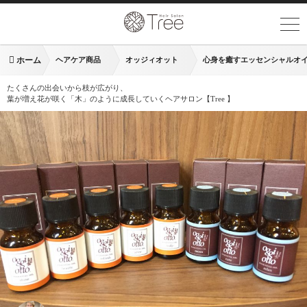
ホーム
ヘアケア商品
オッジィオット
心身を癒すエッセンシャルオ
たくさんの出会いから枝が広がり、
葉が増え花が咲く「木」のように成長していくヘアサロン【Tree 】