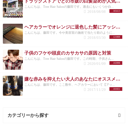
ドラックストアでどの市販の白髪染めが人気なのか美容師がリサーチしてランキングにした。
こんにちは、Tree Hair Salonの藤田です。過去にもいくつか白...
2018/08/08
303413
ヘアカラーでオレンジに退色した髪にアッシュのすすめ
こんにちは、藤田です。今や美容室の施術で当たり前のように...
2018/03/30
121909
子供のフケや頭皮のカサカサの原因と対策
こんにちは、Tree Hair Salonの藤田です。この時期、子供さん...
2020/01/09
102898
嫌な赤みを抑えたい大人のあなたにオススメしたいヘアカラー【アッシュ】
こんにちは、藤田です。ここ数年、ヘアカラーにおいて【アッ...
2017/11/29
101921
カテゴリーから探す