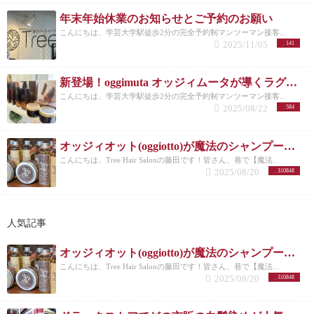
年末年始休業のお知らせとご予約のお願い
こんにちは、学芸大学駅徒歩2分の完全予約制マンツーマン接客...
2025/11/05
141
新登場！oggimuta オッジィムータが導くラグジュアリーな髪の未来
こんにちは、学芸大学駅徒歩2分の完全予約制マンツーマン接客...
2025/08/22
584
オッジィオット(oggiotto)が魔法のシャンプーと呼ばれる理由！取扱店だからこそ分かる髪質改善力
こんにちは、Tree Hair Salonの藤田です！皆さん、巷で【魔法...
2025/08/20
310848
人気記事
オッジィオット(oggiotto)が魔法のシャンプーと呼ばれる理由！取扱店だからこそ分かる髪質改善力
こんにちは、Tree Hair Salonの藤田です！皆さん、巷で【魔法...
2025/08/20
310848