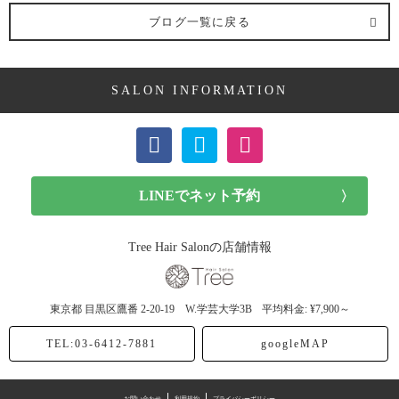
髪型 (54記事)
ブログ一覧に戻る
ミディアム (3記事)
SALON INFORMATION
ボブ (23記事)
ショート (11記事)
メンズカット (7記事)
前髪カット (1記事)
Tree Hair Salonの店舗情報
子供カット (4記事)
東京都
目黒区鷹番
2-20-19 W.学芸大学3B
平均料金: ¥7,900～
ヘアドネーション (1記事)
TEL:03-6412-7881
googleMAP
ヘアカラー (40記事)