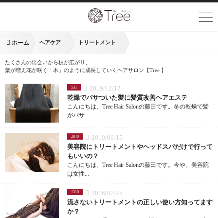
ホーム
ヘアケア
トリートメント
たくさんの出会いから枝が広がり、
葉が増え花が咲く「木」のように成長していくヘアサロン【Tree 】
2019/12/17
531
乾燥でパサついた髪に髪質改善ヘアエステ
こんにちは、Tree Hair Salonの藤田です。冬の乾燥で髪
がパサ...
2019/06/15
2840
美容院にトリートメントやヘッドスパだけで行って
もいいの？
こんにちは、Tree Hair Salonの藤田です。今や、美容院
は女性...
2016/07/25
1310
流さないトリートメントの正しい使い方知ってます
か？