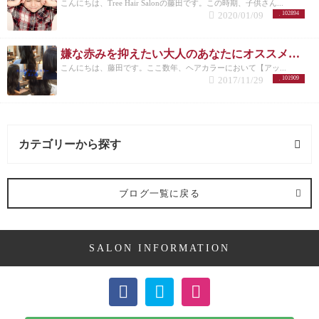
こんにちは、Tree Hair Salonの藤田です。この時期、子供さん...
2020/01/09
102894
嫌な赤みを抑えたい大人のあなたにオススメしたいヘアカラー【アッシュ】
こんにちは、藤田です。ここ数年、ヘアカラーにおいて【アッ...
2017/11/29
101909
カテゴリーから探す
髪型 (54記事)
ブログ一覧に戻る
ミディアム (3記事)
SALON INFORMATION
ボブ (23記事)
ショート (11記事)