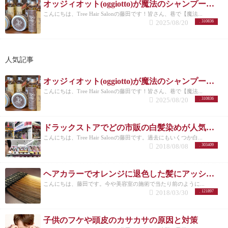
オッジィオット(oggiotto)が魔法のシャンプーと呼ばれる理由！取扱店だからこそ分かる髪質改善力
こんにちは、Tree Hair Salonの藤田です！皆さん、巷で【魔法...
2025/08/20
310836
人気記事
オッジィオット(oggiotto)が魔法のシャンプーと呼ばれる理由！取扱店だからこそ分かる髪質改善力
こんにちは、Tree Hair Salonの藤田です！皆さん、巷で【魔法...
2025/08/20
310836
ドラックストアでどの市販の白髪染めが人気なのか美容師がリサーチしてランキングにした。
こんにちは、Tree Hair Salonの藤田です。過去にもいくつか白...
2018/08/08
303409
ヘアカラーでオレンジに退色した髪にアッシュのすすめ
こんにちは、藤田です。今や美容室の施術で当たり前のように...
2018/03/30
121897
子供のフケや頭皮のカサカサの原因と対策