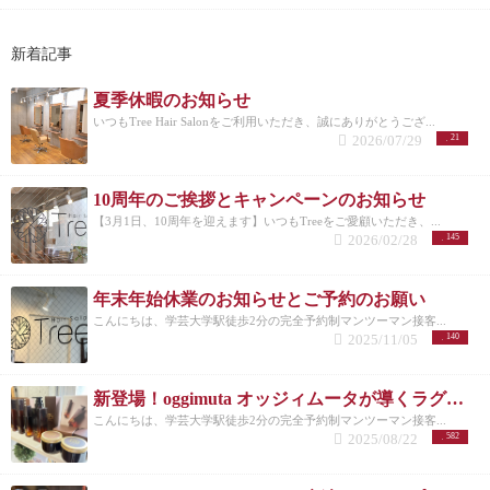
新着記事
夏季休暇のお知らせ
いつもTree Hair Salonをご利用いただき、誠にありがとうござ...
2026/07/29
21
10周年のご挨拶とキャンペーンのお知らせ
【3月1日、10周年を迎えます】いつもTreeをご愛顧いただき、...
2026/02/28
145
年末年始休業のお知らせとご予約のお願い
こんにちは、学芸大学駅徒歩2分の完全予約制マンツーマン接客...
2025/11/05
140
新登場！oggimuta オッジィムータが導くラグジュアリーな髪の未来
こんにちは、学芸大学駅徒歩2分の完全予約制マンツーマン接客...
2025/08/22
582