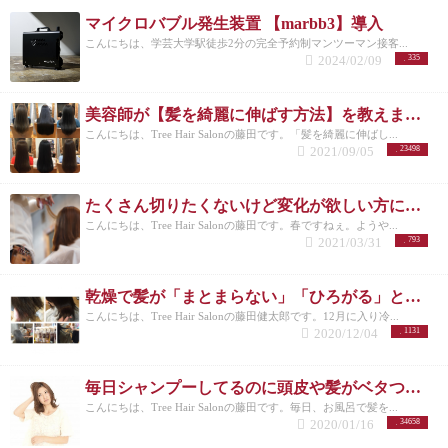
マイクロバブル発生装置 【marbb3】導入
こんにちは、学芸大学駅徒歩2分の完全予約制マンツーマン接客...
2024/02/09
335
美容師が【髪を綺麗に伸ばす方法】を教えます！
こんにちは、Tree Hair Salonの藤田です。「髪を綺麗に伸ばし...
2021/09/05
23498
たくさん切りたくないけど変化が欲しい方にオススメのコレ
こんにちは、Tree Hair Salonの藤田です。春ですねぇ。ようや...
2021/03/31
793
乾燥で髪が「まとまらない」「ひろがる」という方にオススメの対策
こんにちは、Tree Hair Salonの藤田健太郎です。12月に入り冷...
2020/12/04
1131
毎日シャンプーしてるのに頭皮や髪がベタついたり油っぽいのはなぜ？
こんにちは、Tree Hair Salonの藤田です。毎日、お風呂で髪を...
2020/01/16
34658