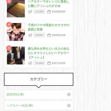
3
ヘアカラーでオレンジに退色し
た髪にアッシュのすすめ
121903
2018/03/30
4
子供のフケや頭皮のカサカサの
原因と対策
102897
2020/01/09
5
嫌な赤みを抑えたい大人のあな
たにオススメしたいヘアカラー
【アッシュ】
101919
2017/11/29
カテゴリー
髪型(65記事)
ヘアカラー(42記事)