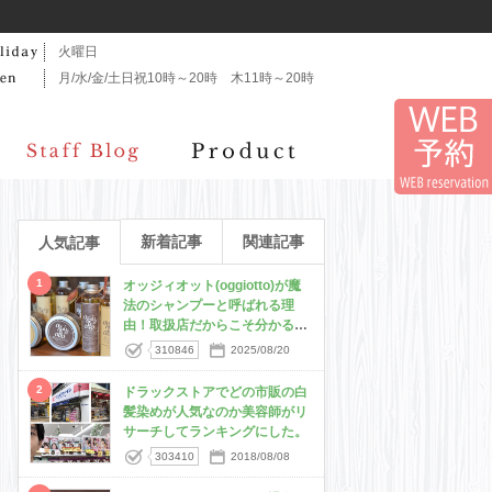
火曜日
月/水/金/土日祝10時～20時 木11時～20時
新着記事
関連記事
人気記事
1
オッジィオット(oggiotto)が魔
法のシャンプーと呼ばれる理
由！取扱店だからこそ分かる髪
質改善力
310846
2025/08/20
2
ドラックストアでどの市販の白
髪染めが人気なのか美容師がリ
サーチしてランキングにした。
303410
2018/08/08