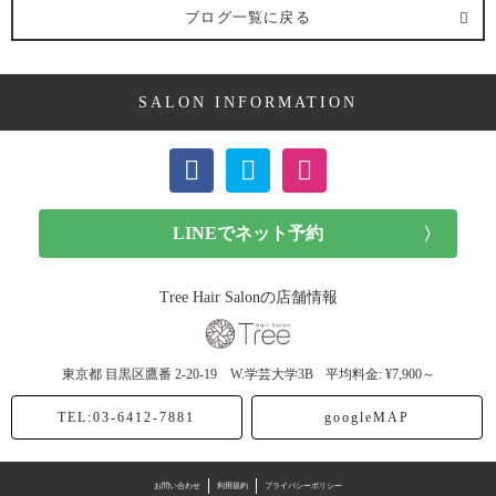
ブログ一覧に戻る
ミディアム (3記事)
SALON INFORMATION
ボブ (23記事)
ショート (11記事)
メンズカット (7記事)
前髪カット (1記事)
Tree Hair Salonの店舗情報
子供カット (4記事)
東京都
目黒区鷹番
2-20-19 W.学芸大学3B
平均料金: ¥7,900～
ヘアドネーション (1記事)
TEL:03-6412-7881
googleMAP
ヘアカラー (40記事)
お問い合わせ
利用規約
プライバシーポリシー
アッシュ (12記事)