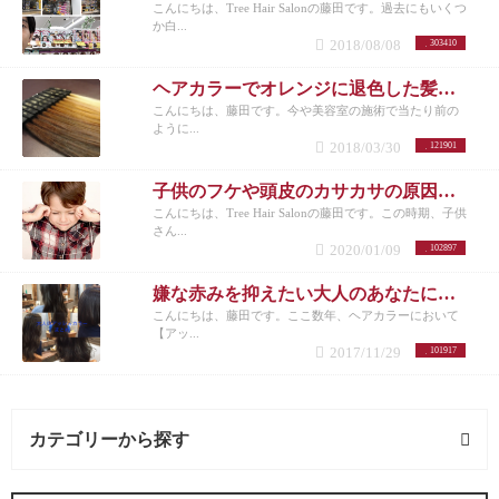
こんにちは、Tree Hair Salonの藤田です。過去にもいくつ
か白...
2018/08/08
303410
ヘアカラーでオレンジに退色した髪にアッシュのすすめ
こんにちは、藤田です。今や美容室の施術で当たり前の
ように...
2018/03/30
121901
子供のフケや頭皮のカサカサの原因と対策
こんにちは、Tree Hair Salonの藤田です。この時期、子供
さん...
2020/01/09
102897
嫌な赤みを抑えたい大人のあなたにオススメしたいヘアカラー【アッシュ】
こんにちは、藤田です。ここ数年、ヘアカラーにおいて
【アッ...
2017/11/29
101917
カテゴリーから探す
髪型 (54記事)