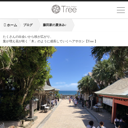
ホーム
ブログ
藤田家の夏休み♪
たくさんの出会いから枝が広がり、
葉が増え花が咲く「木」のように成長していくヘアサロン【Tree 】