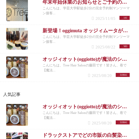
年末年始休業のお知らせとご予約のお願い
こんにちは、学芸大学駅徒歩2分の完全予約制マンツーマ
ン接客...
2025/11/05
141
新登場！oggimuta オッジィムータが導くラグジュアリーな髪の未来
こんにちは、学芸大学駅徒歩2分の完全予約制マンツーマ
ン接客...
2025/08/22
583
オッジィオット(oggiotto)が魔法のシャンプーと呼ばれる理由！取扱店だからこそ分かる髪質改善力
こんにちは、Tree Hair Salonの藤田です！皆さん、巷で
【魔法...
2025/08/20
310841
人気記事
オッジィオット(oggiotto)が魔法のシャンプーと呼ばれる理由！取扱店だからこそ分かる髪質改善力
こんにちは、Tree Hair Salonの藤田です！皆さん、巷で
【魔法...
2025/08/20
310841
ドラックストアでどの市販の白髪染めが人気なのか美容師がリサーチしてランキングにした。