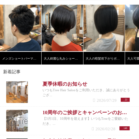
メンズショートパーマスタイル
大人綺麗な丸みショートヘア
大人の暗髪前下がりボブ【学芸大学】【髪質改善】
新着記事
夏季休暇のお知らせ
いつもTree Hair Salonをご利用いただき、誠にありがとう
ござ...
2026/07/29
23
10周年のご挨拶とキャンペーンのお知らせ
【3月1日、10周年を迎えます】いつもTreeをご愛顧いた
だき、...
2026/02/28
146