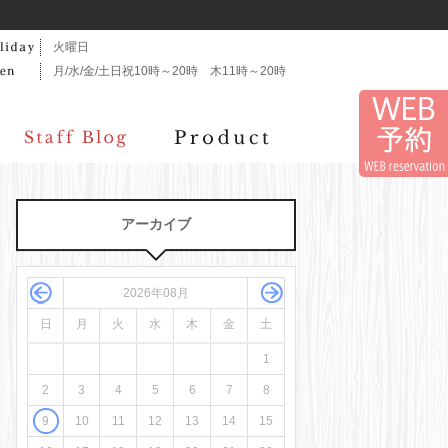
火曜日
月/水/金/土日祝10時～20時 木11時～20時
アーカイブ
2026年08月
日
月
火
水
木
金
土
1
2
3
4
5
6
7
8
9
10
11
12
13
14
15