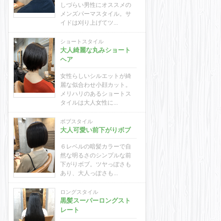
しづらい男性にオススメの
メンズパーマスタイル。サ
イドは刈り上げてツ...
ショートスタイル
大人綺麗な丸みショート
ヘア
女性らしいシルエットが綺
麗な似合わせ小顔カット。
メリハリのあるショートス
タイルは大人女性に...
ボブスタイル
大人可愛い前下がりボブ
６レベルの暗髪カラーで自
然な明るさのシンプルな前
下がりボブ。ツヤっぽさも
あり、大人っぽさも...
ロングスタイル
黒髪スーパーロングスト
レート