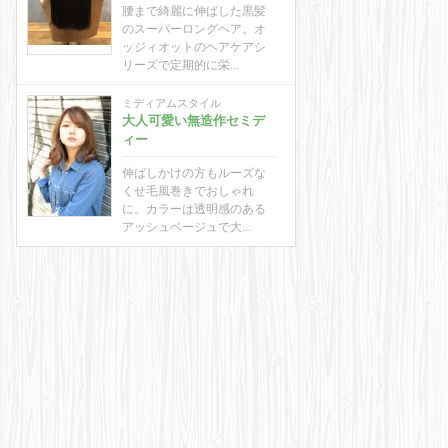
腰まで綺麗に伸ばした黒髪
のスーパーロングヘア。オ
ッジィオットのヘアケアシ
リーズで定期的に栄...
ミディアムスタイル
大人可愛い無造作セミデ
ィー
伸ばしかけの方もルーズな
くせ毛風巻きでおしゃれ
に。カラーは透明感のある
アッシュベージュで大...