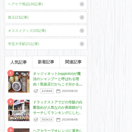
ヘアケア商品(30記事)
復元(23記事)
オススメグッズ(26記事)
学芸大学駅(21記事)
新着記事
関連記事
人気記事
1
オッジィオット(oggiotto)が魔
法のシャンプーと呼ばれる理
由！取扱店だからこそ分かる髪
質改善力
310849
2025/08/20
2
ドラックストアでどの市販の白
髪染めが人気なのか美容師がリ
サーチしてランキングにした。
303414
2018/08/08
3
ヘアカラーでオレンジに退色し