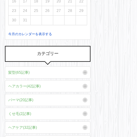
16
17
18
19
20
21
22
23
24
25
26
27
28
29
30
31
今月のカレンダーを表示する
カテゴリー
髪型(65記事)
ヘアカラー(42記事)
パーマ(20記事)
くせ毛(2記事)
ヘアケア(32記事)