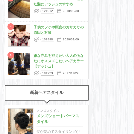
た髪にアッシュのすすめ
121912
2018/03/30
4
子供のフケや頭皮のカサカサの
原因と対策
102898
2020/01/09
5
嫌な赤みを抑えたい大人のあな
たにオススメしたいヘアカラー
【アッシュ】
101923
2017/11/29
新着ヘアスタイル
メンズスタイル
メンズショートパーマス
タイル
髪が硬めでスタイリングが