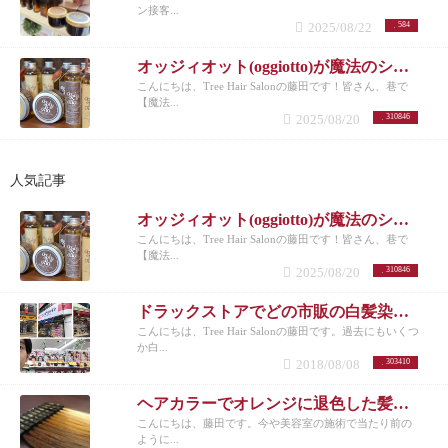
ン接客...
2025/08/22
584
オッジィオット(oggiotto)が魔法のシャンプーと呼ばれる理由！取扱店だからこそ分かる髪質改善力
こんにちは、Tree Hair Salonの藤田です！皆さん、巷で
【魔法...
2025/08/20
310846
人気記事
オッジィオット(oggiotto)が魔法のシャンプーと呼ばれる理由！取扱店だからこそ分かる髪質改善力
こんにちは、Tree Hair Salonの藤田です！皆さん、巷で
【魔法...
2025/08/20
310846
ドラックストアでどの市販の白髪染めが人気なのか美容師がリサーチしてランキングにした。
こんにちは、Tree Hair Salonの藤田です。過去にもいくつ
か白...
2018/08/08
303410
ヘアカラーでオレンジに退色した髪にアッシュのすすめ
こんにちは、藤田です。今や美容室の施術で当たり前の
ように...