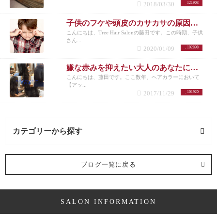
2018/03/30
121903
子供のフケや頭皮のカサカサの原因と対策
こんにちは、Tree Hair Salonの藤田です。この時期、子供
さん...
2020/01/09
102898
嫌な赤みを抑えたい大人のあなたにオススメしたいヘアカラー【アッシュ】
こんにちは、藤田です。ここ数年、ヘアカラーにおいて
【アッ...
2017/11/29
101920
カテゴリーから探す
髪型 (54記事)
ブログ一覧に戻る
ミディアム (3記事)
SALON INFORMATION
ボブ (23記事)