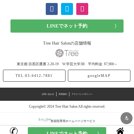
ショート (11記事)
メンズカット (7記事)
前髪カット (1記事)
Tree Hair Salonの店舗情報
子供カット (4記事)
東京都
目黒区鷹番
2-20-19 W.学芸大学3B
平均料金: ¥7,900～
ヘアドネーション (1記事)
TEL:03-6412-7881
googleMAP
ヘアカラー (40記事)
お問い合わせ
利用規約
プライバシーポリシー
アッシュ (12記事)
Copyright© 2024 Tree Hair Salon All rights reserved.
モノトーン (4記事)
▲
top
美容院専用ホームページサービス
スモーク (1記事)