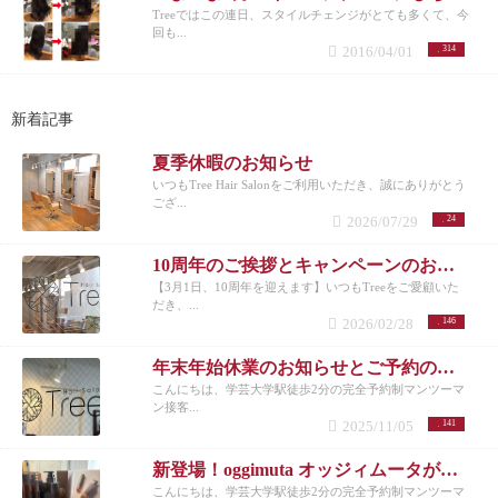
Treeではこの連日、スタイルチェンジがとても多くて、今
回も...
2016/04/01
314
新着記事
夏季休暇のお知らせ
いつもTree Hair Salonをご利用いただき、誠にありがとう
ござ...
2026/07/29
24
10周年のご挨拶とキャンペーンのお知らせ
【3月1日、10周年を迎えます】いつもTreeをご愛顧いた
だき、...
2026/02/28
146
年末年始休業のお知らせとご予約のお願い
こんにちは、学芸大学駅徒歩2分の完全予約制マンツーマ
ン接客...
2025/11/05
141
新登場！oggimuta オッジィムータが導くラグジュアリーな髪の未来
こんにちは、学芸大学駅徒歩2分の完全予約制マンツーマ