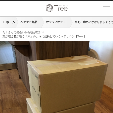
ホーム
ヘアケア商品
オッジィオット
さあ、締めにかかりましょう
たくさんの出会いから枝が広がり、
葉が増え花が咲く「木」のように成長していくヘアサロン【Tree 】