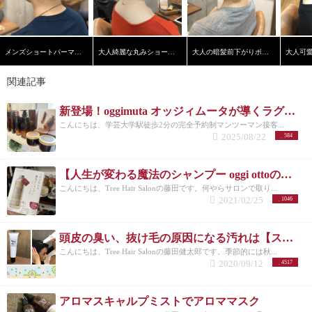
メンズショートパーマスタイル
大人綺麗な丸みショートヘア
大人の暗髪前下がりボブ【学芸大学】【髪質改善】
関連記事
新登場！oggimuta オッジィムータが導くラグジュアリーな髪の未来
こんにちは、学芸大学駅徒歩2分の完全予約制マンツーマン接客...
2025/08/22
584
【人生が変わる魔法のシャンプー oggi ottoの秘密】発売だってさ！！
こんにちは、Tree Hair Salonの藤田です。何やらサロンで取り...
2021/02/25
1046
頭皮の臭い、抜け毛の原因になる汚れは【スキャルプケアジェル】でリセット！
こんにちは、Tree Hair Salonの藤田健太郎です。季節的には秋...
2020/09/12
4517
アロマスキャルプミストでアロママスク