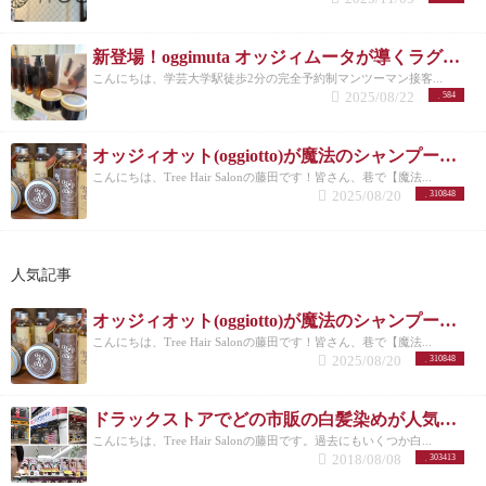
新登場！oggimuta オッジィムータが導くラグジュアリーな髪の未来
こんにちは、学芸大学駅徒歩2分の完全予約制マンツーマン接客...
2025/08/22
584
オッジィオット(oggiotto)が魔法のシャンプーと呼ばれる理由！取扱店だからこそ分かる髪質改善力
こんにちは、Tree Hair Salonの藤田です！皆さん、巷で【魔法...
2025/08/20
310848
人気記事
オッジィオット(oggiotto)が魔法のシャンプーと呼ばれる理由！取扱店だからこそ分かる髪質改善力
こんにちは、Tree Hair Salonの藤田です！皆さん、巷で【魔法...
2025/08/20
310848
ドラックストアでどの市販の白髪染めが人気なのか美容師がリサーチしてランキングにした。
こんにちは、Tree Hair Salonの藤田です。過去にもいくつか白...
2018/08/08
303413