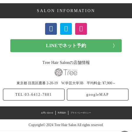
SALON INFORMATION
ボブ (23記事)
ショート (11記事)
メンズカット (7記事)
前髪カット (1記事)
Tree Hair Salonの店舗情報
子供カット (4記事)
東京都
目黒区鷹番
2-20-19 W.学芸大学3B
平均料金: ¥7,900～
ヘアドネーション (1記事)
TEL:03-6412-7881
googleMAP
ヘアカラー (40記事)
お問い合わせ
利用規約
プライバシーポリシー
アッシュ (12記事)
Copyright© 2024 Tree Hair Salon All rights reserved.
モノトーン (4記事)