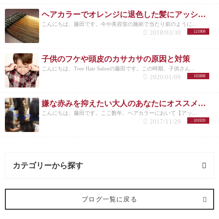
ヘアカラーでオレンジに退色した髪にアッシュのすすめ
こんにちは、藤田です。今や美容室の施術で当たり前のように...
2018/03/30
121909
子供のフケや頭皮のカサカサの原因と対策
こんにちは、Tree Hair Salonの藤田です。この時期、子供さん...
2020/01/09
102898
嫌な赤みを抑えたい大人のあなたにオススメしたいヘアカラー【アッシュ】
こんにちは、藤田です。ここ数年、ヘアカラーにおいて【アッ...
2017/11/29
101920
カテゴリーから探す
髪型 (54記事)
ブログ一覧に戻る
ミディアム (3記事)