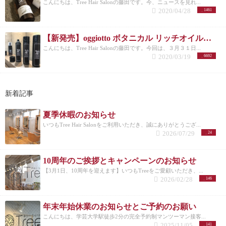
こんにちは、Tree Hair Salonの藤田です。今、ニュースを見れ...
2020/04/28
1461
【新発売】oggiotto ボタニカル リッチオイルスプレーは髪や肌に使える最強アイテム
こんにちは、Tree Hair Salonの藤田です。今回は、３月３１日...
2020/03/19
6692
新着記事
夏季休暇のお知らせ
いつもTree Hair Salonをご利用いただき、誠にありがとうござ...
2026/07/29
24
10周年のご挨拶とキャンペーンのお知らせ
【3月1日、10周年を迎えます】いつもTreeをご愛顧いただき、...
2026/02/28
146
年末年始休業のお知らせとご予約のお願い
こんにちは、学芸大学駅徒歩2分の完全予約制マンツーマン接客...
2025/11/05
141