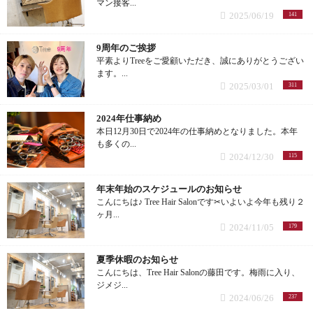
マン接客...
フレンチ (2記事)
2025/06/19
141
バイオレット (3記事)
焼き鳥 (1記事)
9周年のご挨拶
平素よりTreeをご愛顧いただき、誠にありがとうござい
ピンク (2記事)
ます。...
タイ料理 (2記事)
2025/03/01
311
グレージュ (1記事)
ラーメン (2記事)
2024年仕事納め
本日12月30日で2024年の仕事納めとなりました。本年
ショコラ (2記事)
も多くの...
カフェ (1記事)
2024/12/30
115
インナーカラー (1記事)
パン屋 (2記事)
年末年始のスケジュールのお知らせ
こんにちは♪ Tree Hair Salonです✂︎いよいよ今年も残り２
白髪染め (9記事)
ケーキ屋 (1記事)
ヶ月...
2024/11/05
179
黒染め (1記事)
芋菓子屋 (1記事)
夏季休暇のお知らせ
こんにちは、Tree Hair Salonの藤田です。梅雨に入り、
地毛風カラー (1記事)
バー (3記事)
ジメジ...
2024/06/26
237
パーマ (20記事)