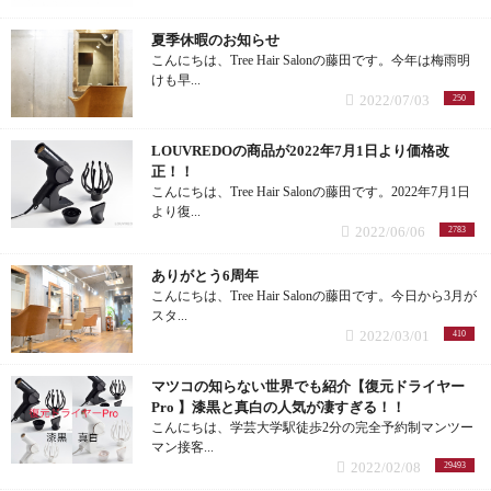
夏季休暇のお知らせ
こんにちは、Tree Hair Salonの藤田です。今年は梅雨明
けも早...
2022/07/03
250
LOUVREDOの商品が2022年7月1日より価格改
正！！
こんにちは、Tree Hair Salonの藤田です。2022年7月1日
より復...
2022/06/06
2783
ありがとう6周年
こんにちは、Tree Hair Salonの藤田です。今日から3月が
スタ...
2022/03/01
410
マツコの知らない世界でも紹介【復元ドライヤー
Pro 】漆黒と真白の人気が凄すぎる！！
こんにちは、学芸大学駅徒歩2分の完全予約制マンツー
マン接客...
2022/02/08
29493