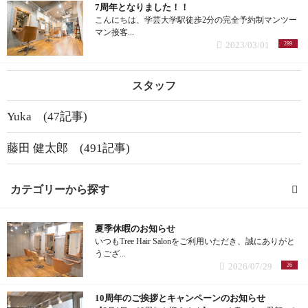
リファ ヘアドライタオル (1記事)
7周年となりました！！
こんにちは、学芸大学駅徒歩2分の完全予約制マンツー
マン接客...
リファ イオンケアブラシ (1記事)
2023/03/01
289
MDNA SKIN (1記事)
スタッフ
V3エキサイティングファンデーション (1記事)
Yuka (47記事)
VMエキサイティングファンデーション (1記事)
藤田 健太郎 (491記事)
シルクウェットパウダー (4記事)
カテゴリーから探す
ハーブクリアジェル (1記事)
夏季休暇のお知らせ
髪型 (65記事)
いつもTree Hair Salonをご利用いただき、誠にありがと
N.(エヌドット)ポリッシュオイル (1記事)
うござ...
ミディアム (3記事)
2026/07/29
26
N.(エヌドット)スタイリングセラム (1記事)
10周年のご挨拶とキャンペーンのお知らせ
ボブ (25記事)