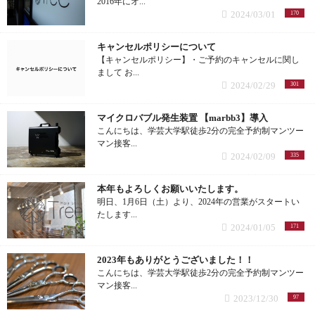
2016年にオ...
2024/03/01
170
トリートメント (3記事)
キャンセルポリシーについて
【キャンセルポリシー】・ご予約のキャンセルに関し
オッジィオット (6記事)
まして お...
2024/02/29
301
ヘアケア商品 (30記事)
マイクロバブル発生装置 【marbb3】導入
こんにちは、学芸大学駅徒歩2分の完全予約制マンツー
オッジィオット (25記事)
マン接客...
2024/02/09
335
オッジィムータ (1記事)
本年もよろしくお願いいたします。
明日、1月6日（土）より、2024年の営業がスタートい
UVスプレー (1記事)
たします...
2024/01/05
171
炭酸シャンプー (1記事)
2023年もありがとうございました！！
こんにちは、学芸大学駅徒歩2分の完全予約制マンツー
復元 (23記事)
マン接客...
2023/12/30
97