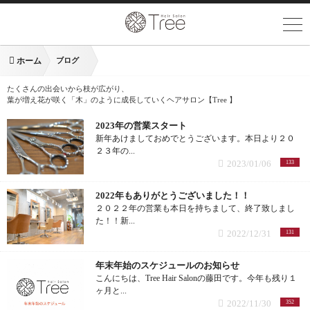
ホーム
ブログ
たくさんの出会いから枝が広がり、
葉が増え花が咲く「木」のように成長していくヘアサロン【Tree 】
2023年の営業スタート
新年あけましておめでとうございます。本日より２０
２３年の...
2023/01/06
133
2022年もありがとうございました！！
２０２２年の営業も本日を持ちまして、終了致しまし
た！！新...
2022/12/31
131
年末年始のスケジュールのお知らせ
こんにちは、Tree Hair Salonの藤田です。今年も残り１
ヶ月と...
2022/11/30
352