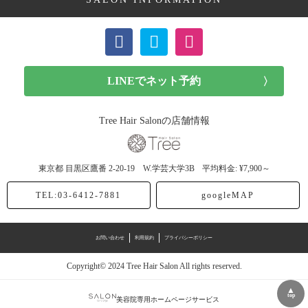
ボブ (25記事)
リファ ヘアドライタオル (1記事)
ショート (16記事)
リファ イオンケアブラシ (1記事)
メンズカット (10記事)
MDNA SKIN (1記事)
Tree Hair Salonの店舗情報
前髪カット (1記事)
V3エキサイティングファンデーション (1記事)
東京都
目黒区鷹番
2-20-19 W.学芸大学3B
平均料金: ¥7,900～
子供カット (5記事)
VMエキサイティングファンデーション (1記事)
TEL:03-6412-7881
googleMAP
ヘアドネーション (1記事)
シルクウェットパウダー (4記事)
ヘアカラー (42記事)
ハーブクリアジェル (1記事)
お問い合わせ
利用規約
プライバシーポリシー
Copyright© 2024 Tree Hair Salon All rights reserved.
アッシュ (12記事)
N.(エヌドット)ポリッシュオイル (1記事)
▲
top
美容院専用ホームページサービス