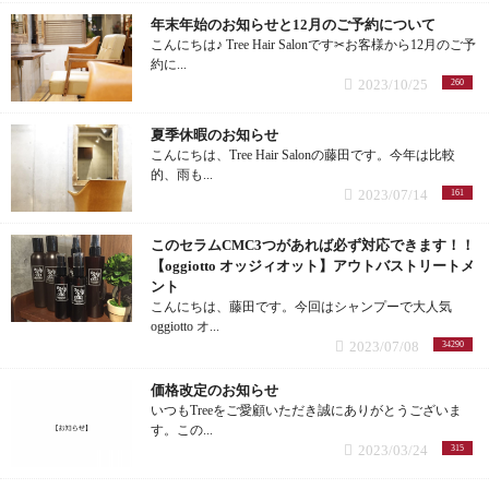
復元ドライヤー (8記事)
年末年始のお知らせと12月のご予約について
こんにちは♪ Tree Hair Salonです✂︎お客様から12月のご予
復元ドライヤーPro (6記事)
約に...
2023/10/25
260
復元カールドライヤー (4記事)
夏季休暇のお知らせ
こんにちは、Tree Hair Salonの藤田です。今年は比較
パドルブラシ (2記事)
的、雨も...
2023/07/14
161
復元コーム (1記事)
このセラムCMC3つがあれば必ず対応できます！！
【oggiotto オッジィオット】アウトバストリートメ
オススメグッズ (26記事)
ント
こんにちは、藤田です。今回はシャンプーで大人気
oggiotto オ...
リファ ファインバブル (1記事)
2023/07/08
34290
リファ ビューテックカールアイロン (1記事)
価格改定のお知らせ
いつもTreeをご愛顧いただき誠にありがとうございま
す。この...
リファ ビューテックフィンガーアイロン (1記事)
2023/03/24
315