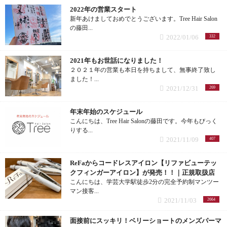
2022年の営業スタート
新年あけましておめでとうございます。Tree Hair Salon
の藤田...
2022/01/06
332
2021年もお世話になりました！
２０２１年の営業も本日を持ちまして、無事終了致し
ました！...
2021/12/31
269
年末年始のスケジュール
こんにちは、Tree Hair Salonの藤田です。今年もびっく
りする...
2021/11/09
407
ReFaからコードレスアイロン【リファビューテッ
クフィンガーアイロン】が発売！！｜正規取扱店
こんにちは、学芸大学駅徒歩2分の完全予約制マンツー
マン接客...
2021/11/03
2664
面接前にスッキリ！ベリーショートのメンズパーマ