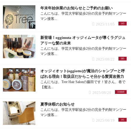
年末年始休業のお知らせとご予約のお願い
ピンク (2記事)
こんにちは、学芸大学駅徒歩2分の完全予約制マンツー
マン接客...
2025/11/05
143
グレージュ (1記事)
新登場！oggimuta オッジィムータが導くラグジュ
ショコラ (2記事)
アリーな髪の未来
こんにちは、学芸大学駅徒歩2分の完全予約制マンツー
マン接客...
インナーカラー (1記事)
2025/08/22
585
オッジィオット(oggiotto)が魔法のシャンプーと呼
白髪染め (9記事)
ばれる理由！取扱店だからこそ分かる髪質改善力
こんにちは、Tree Hair Salonの藤田です！皆さん、巷で
黒染め (1記事)
【魔法...
2025/08/20
310849
地毛風カラー (1記事)
夏季休暇のお知らせ
こんにちは、学芸大学駅徒歩2分の完全予約制マンツー
マン接客...
パーマ (20記事)
2025/06/19
141
パーマスタイル (3記事)