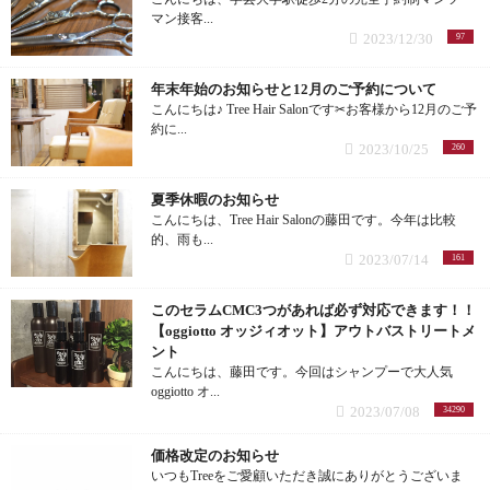
マン接客...
2023/12/30
97
髪質改善チューニング (1記事)
年末年始のお知らせと12月のご予約について
トリートメント (3記事)
こんにちは♪ Tree Hair Salonです✂︎お客様から12月のご予
約に...
2023/10/25
260
オッジィオット (6記事)
夏季休暇のお知らせ
ヘアケア商品 (30記事)
こんにちは、Tree Hair Salonの藤田です。今年は比較
的、雨も...
2023/07/14
161
オッジィオット (25記事)
このセラムCMC3つがあれば必ず対応できます！！
オッジィムータ (1記事)
【oggiotto オッジィオット】アウトバストリートメ
ント
こんにちは、藤田です。今回はシャンプーで大人気
UVスプレー (1記事)
oggiotto オ...
2023/07/08
34290
炭酸シャンプー (1記事)
価格改定のお知らせ
いつもTreeをご愛顧いただき誠にありがとうございま
復元 (23記事)