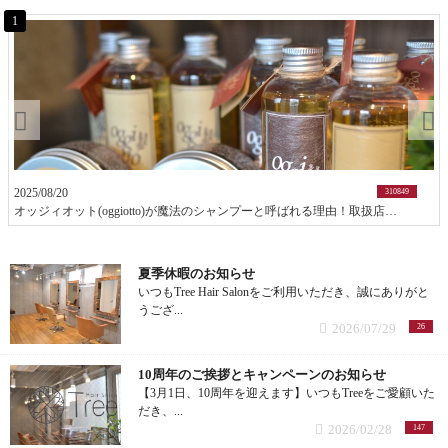
1
メンズカット (10記事)
前髪カット (1記事)
子供カット (5記事)
2025/08/20
ヘアドネーション (1記事)
310849
オッジィオット(oggiotto)が魔法のシャンプーと呼ばれる理由！取扱店だからこそ分かる髪質改善力
ヘアカラー (42記事)
夏季休暇のお知らせ
いつもTree Hair Salonをご利用いただき、誠にありがと
アッシュ (12記事)
うござ...
2026/07/29
26
モノトーン (4記事)
10周年のご挨拶とキャンペーンのお知らせ
スモーク (1記事)
【3月1日、10周年を迎えます】いつもTreeをご愛顧いた
だき、...
2026/02/28
147
バイオレット (3記事)