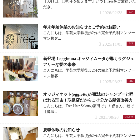
【3月1日、10周年を迎えます】いつもTreeをご愛顧いた
N.ポリッシュソープ (1記事)
だき、...
ショート (16記事)
2026/02/28
147
スロウ ヘアカラーコンシーラー (2記事)
年末年始休業のお知らせとご予約のお願い
メンズカット (10記事)
バルクオム (2記事)
こんにちは、学芸大学駅徒歩2分の完全予約制マンツー
マン接客...
前髪カット (1記事)
2025/11/05
143
ロハスハーブミントプラス (1記事)
新登場！oggimuta オッジィムータが導くラグジュ
子供カット (5記事)
ファブリック&エアミスト (1記事)
アリーな髪の未来
こんにちは、学芸大学駅徒歩2分の完全予約制マンツー
ヘアドネーション (1記事)
マン接客...
ヘアドライ手袋 (1記事)
2025/08/22
585
ヘアカラー (42記事)
オッジィオット(oggiotto)が魔法のシャンプーと呼
さんざし (1記事)
ばれる理由！取扱店だからこそ分かる髪質改善力
アッシュ (12記事)
こんにちは、Tree Hair Salonの藤田です！皆さん、巷で
学芸大学駅 (21記事)
【魔法...
2025/08/20
310849
モノトーン (4記事)
イタリアン (3記事)
夏季休暇のお知らせ
こんにちは、学芸大学駅徒歩2分の完全予約制マンツー
スモーク (1記事)