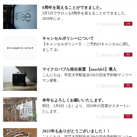
X BODY Lab (1記事)
8周年を迎えることができました。
パーマスタイル (3記事)
3月1日でサロンも8周年を迎えることができました。
イベント (2記事)
2016年にオ...
2024/03/01
170
デジタルパーマ (3記事)
キャンセルポリシーについて
前髪パーマ (1記事)
【キャンセルポリシー】・ご予約のキャンセルに関し
まして お...
2024/02/29
301
メンズパーマ (4記事)
マイクロバブル発生装置 【marbb3】導入
縮毛矯正 (9記事)
こんにちは、学芸大学駅徒歩2分の完全予約制マンツー
マン接客...
2024/02/09
335
くせ毛 (2記事)
本年もよろしくお願いいたします。
ヘアケア (32記事)
明日、1月6日（土）より、2024年の営業がスタートい
たします...
2024/01/05
171
お悩み (21記事)
2023年もありがとうございました！！
マーブ (1記事)
こんにちは、学芸大学駅徒歩2分の完全予約制マンツー