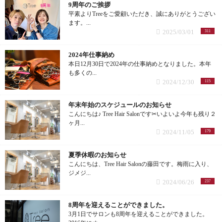
9周年のご挨拶
平素よりTreeをご愛顧いただき、誠にありがとうござい
ます。...
デジタルパーマ (3記事)
2025/03/01
311
前髪パーマ (1記事)
2024年仕事納め
本日12月30日で2024年の仕事納めとなりました。本年
メンズパーマ (4記事)
も多くの...
2024/12/30
115
縮毛矯正 (9記事)
年末年始のスケジュールのお知らせ
こんにちは♪ Tree Hair Salonです✂︎いよいよ今年も残り２
くせ毛 (2記事)
ヶ月...
2024/11/05
179
ヘアケア (32記事)
夏季休暇のお知らせ
こんにちは、Tree Hair Salonの藤田です。梅雨に入り、
お悩み (21記事)
ジメジ...
2024/06/26
237
マーブ (1記事)
8周年を迎えることができました。
3月1日でサロンも8周年を迎えることができました。
髪質改善チューニング (1記事)