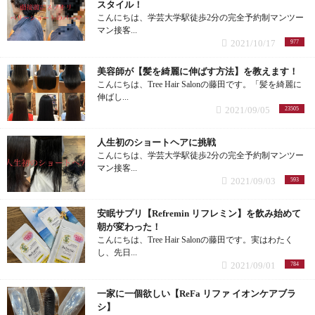
スタイル！
こんにちは、学芸大学駅徒歩2分の完全予約制マンツー
マン接客...
2021/10/17
977
美容師が【髪を綺麗に伸ばす方法】を教えます！
こんにちは、Tree Hair Salonの藤田です。「髪を綺麗に
伸ばし...
2021/09/05
23505
人生初のショートヘアに挑戦
こんにちは、学芸大学駅徒歩2分の完全予約制マンツー
マン接客...
2021/09/03
593
安眠サプリ【Refremin リフレミン】を飲み始めて
朝が変わった！
こんにちは、Tree Hair Salonの藤田です。実はわたく
し、先日...
2021/09/01
784
一家に一個欲しい【ReFa リファ イオンケアブラ
シ】