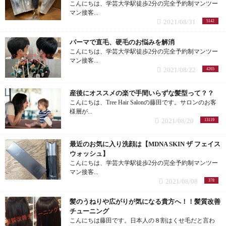
こんにちは、学芸大学駅徒歩2分の完全予約制マンツー
マン接客...
2021/08/31
5142
パーマで直毛、硬毛のお悩みを解消
こんにちは、学芸大学駅徒歩2分の完全予約制マンツー
マン接客...
2021/08/22
4265
産後にオススメの楽で手間いらずな髪型って？？
こんにちは、Tree Hair Salonの藤田です。サロンのお客
様層が...
2021/08/20
13119
最近のお気に入り洗顔は【MDNA SKIN ザ フェイス
ウォッシュ】
こんにちは、学芸大学駅徒歩2分の完全予約制マンツー
マン接客...
2021/08/08
378
髪のうねりや広がりが気になる貴方へ！！髪質改善
チューニング
こんにちは藤田です。日本人の８割はくせ毛だと言わ