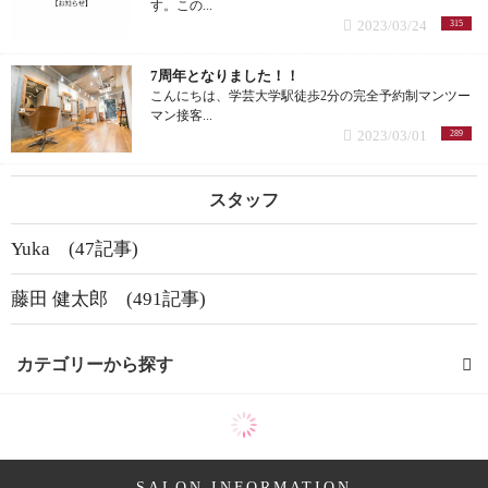
す。この...
2023/03/24
315
復元ドライヤー (8記事)
7周年となりました！！
こんにちは、学芸大学駅徒歩2分の完全予約制マンツー
復元ドライヤーPro (6記事)
マン接客...
2023/03/01
289
復元カールドライヤー (4記事)
スタッフ
パドルブラシ (2記事)
Yuka (47記事)
復元コーム (1記事)
藤田 健太郎 (491記事)
オススメグッズ (26記事)
カテゴリーから探す
リファ ファインバブル (1記事)
髪型 (65記事)
リファ ビューテックカールアイロン (1記事)
ミディアム (3記事)
リファ ビューテックフィンガーアイロン (1記事)
SALON INFORMATION