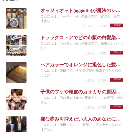
オッジィオット(oggiotto)が魔法のシャンプーと呼ばれる理由！取扱店だからこそ分かる髪質改善力
こんにちは、Tree Hair Salonの藤田です！皆さん、巷で
【魔法...
2025/08/20
310837
ドラックストアでどの市販の白髪染めが人気なのか美容師がリサーチしてランキングにした。
こんにちは、Tree Hair Salonの藤田です。過去にもいくつ
か白...
2018/08/08
303410
ヘアカラーでオレンジに退色した髪にアッシュのすすめ
こんにちは、藤田です。今や美容室の施術で当たり前の
ように...
2018/03/30
121897
子供のフケや頭皮のカサカサの原因と対策
こんにちは、Tree Hair Salonの藤田です。この時期、子供
さん...
2020/01/09
102895
嫌な赤みを抑えたい大人のあなたにオススメしたいヘアカラー【アッシュ】
こんにちは、藤田です。ここ数年、ヘアカラーにおいて
【アッ...