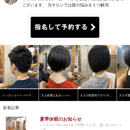
ございます。 当サロンでは髪の悩みを１つ解消...
メンズショートパーマスタイル
大人綺麗な丸みショートヘア
大人の暗髪前下がりボブ【学芸大学】【髪質改善】
新着記事
夏季休暇のお知らせ
いつもTree Hair Salonをご利用いただき、誠にありがとう
ござ...