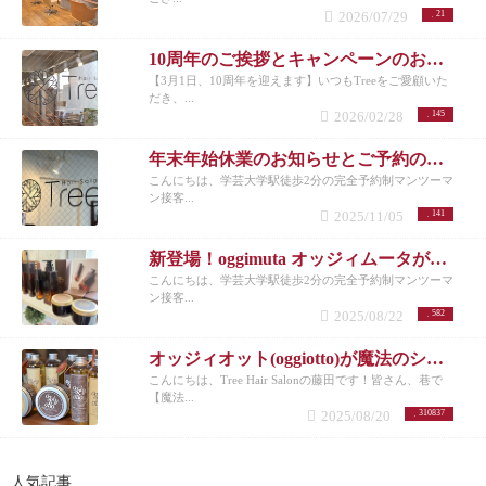
2026/07/29
21
10周年のご挨拶とキャンペーンのお知らせ
【3月1日、10周年を迎えます】いつもTreeをご愛顧いた
だき、...
2026/02/28
145
年末年始休業のお知らせとご予約のお願い
こんにちは、学芸大学駅徒歩2分の完全予約制マンツーマ
ン接客...
2025/11/05
141
新登場！oggimuta オッジィムータが導くラグジュアリーな髪の未来
こんにちは、学芸大学駅徒歩2分の完全予約制マンツーマ
ン接客...
2025/08/22
582
オッジィオット(oggiotto)が魔法のシャンプーと呼ばれる理由！取扱店だからこそ分かる髪質改善力
こんにちは、Tree Hair Salonの藤田です！皆さん、巷で
【魔法...
2025/08/20
310837
人気記事