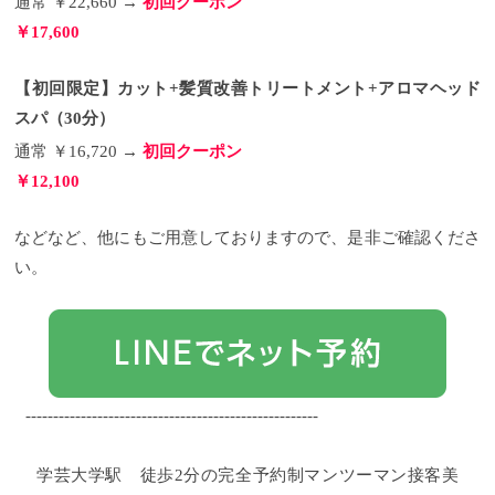
通常 ￥22,660 →
初回クーポン
らブローしたり、アイロンをしても湿気や汗で、元
￥17,600
に戻ってしまうということも。 そうなるとせっかく
の朝の時間が台無しです。 だったら必要な部分だけ
くせやうねりを抑えられる縮毛矯正をしてあげた方
【初回限定】カット+髪質改善トリートメント+アロマヘッド
が良いじゃないかというご提案も普段からさせてい
ただいています。
本当に必要にお応じてという感じ
スパ（30分）
で、４０代以降の女性に多いお悩みなので一つ参考
通常 ￥16,720 →
初回クーポン
にしていただければと。
お客様のくせに合わせた施
術を
今回、「くせ毛を活かした髪型」から「くせ毛
￥12,100
対策の縮毛矯正」までご紹介していきましたが、く
せ毛に関してはお客様によって全然違ってきます あ
くまでも、今回ご紹介した例は一部でどういった施
などなど、他にもご用意しておりますので、是非ご確認くださ
術がそのお客様に合うかは担当美容師と相談しなが
い。
ら決めていくのがべすとです。
なにより、そのお客
様が普段のお手入れがしやすく、なおかつ気に入っ
て過ごしていただく事が重要だと思っているので、
そんなライフスタイルの参考にしていただけると嬉
しいなと思います。
それでは♪
・ ・ ・
Tree Hair
Salonってこんなお店
初めてサロンをご利用になる方
へ Treeでは、初めてサロンをご利用になるお客様
に、よりお試しいただきやすいよう、初回限定のク
-----------------------------------------------------
ーポンをご用意しております。
【初回限定】大人の
Tree似合わせカット 通常 ￥6,600 → 初回クーポン
￥5,500 ＊初めてTreeをご利用になるお客様
【初回限
学芸大学駅 徒歩2分の完全予約制マンツーマン接客美
定】カット＋カラー 通常 ￥14,300 → 初回クーポン