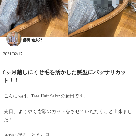
藤田 健太郎
2021/02/17
8ヶ月越しにくせ毛を活かした髪型にバッサリカッ
ト！！
こんにちは、Tree Hair Salonの藤田です。
先日、ようやく念願のカットをさせていただくこと出来まし
た！
さかのぼること８ヶ月。