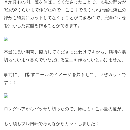
８が月もの間、髪を伸ばしてくださったことで、地毛の部分が
そんなやっかいそうなクセも活かすことはできま
3分の2くらいまで伸びたので、ここまで長くなれば縮毛矯正の
す！くせ毛でも似合う髪型はあるので、安心してく
ださい。
「くせ毛」を活かした髪型ってどんな感
部分も綺麗にカットしてなくすことができるので、完全のくせ
じ？？
「くせ毛」を活かした髪型といっても、髪の
を活かした髪型を作ることができます。
くせや度合いによっても違ってきますが、ある程度
髪が長いロングやセミロングの方は縮毛矯正をかけ
ることが多いですが、ショートヘアやボブといった
レングス（長さ）の方は上手く癖っぽさを出してパ
ーマっぽいショートヘアやカールを活かした丸さの
本当に長い期間、協力してくださったわけですから、期待を裏
あるボブにしたり、くせ毛特有のスタイリングにし
たりすることが多いです。
ここで「くせ毛」を活か
切らないよう喜んでいただける髪型を作らないといけません。
したショートヘアやボブいくつかご紹介したいと思
います。
「くせ毛」を活かしたショートヘア①
Before 全体的に髪のうねりが気になるのと、ハイラ
事前に、目指すゴールのイメージを共有して、いぜカットで
イトを以前から定期的に入れているせいで毛先がダ
す！！
メージしていまい、縮毛矯正をするにはリスクも多
いので、くせ毛をあえて活かしたショートヘアにし
ていきます。
After 襟足をタイトにして広がらない様
にし、トップをワックスでスタイリングすればニュ
アンスパーマをかけたようなショートヘアにばっさ
ロングヘアからバッサリ切ったので、床にもすごい量の髪が。
りカット。 ご自身でスタイリングもすごくしやすく
なったとのことで、この後はショートヘアが定番化
しました（笑）
「くせ毛」を活かしたショートヘア
もう頭もフル回転で考えながらカットしました！
②
①同様に襟足をタイトにすることで髪のくせがあ