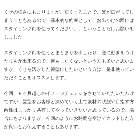
イリング剤は必須ですね♪
くせ毛を活かした髪型にオ
ススメのスタイリング剤
先ほどから「くせを活かし
くせの強さにもよりますが、短くすることで、髪が広がってし
た髪型にはスタイリング剤が必要ですよ」と書きま
したが、やはり髪が長い時は髪の重みで収まりが良
まうこともあるので、基本的な約束として「お出かけの際には
かった髪も短るすることでより動きがでやすくな
スタイリング剤を使ってください。」ということだけお願いを
り、広がってしまう事も懸念されます。
その時に、
やはり髪の接着剤という感覚で油分のあるスタイリ
しました。
ング剤をつける事で、髪の自由をこちらでコントロ
ールするんです。 一般的には固すぎない「ソフトワ
ックス」あたりでも十分対応できますが、個人的に
スタイリング剤を使うとまとまりを出したり、逆に動きをつけ
オススメなのが、
「バームタイプのスタイリング
たりもが出来るので、何もしたくないという方も多いと思いま
剤」 ヘアオイルを固形にした様な質感でつけてもガ
チガチにならず、髪に十分な油分が補われるのでま
すが、くせを活かした髪型にしたいという方は、是非使ってい
とまりが良くなります。 最近、流行りのセミウェッ
ただくことをオススメします。
ト系なスタイリングもこういったバームを使用して
います。
【ボタニカルリッチバーム】オッジィオッ
トから発売されたバームがすごく使いやすい
くせを
今回、８ヶ月越しのイメージチェンジをさせていだだいたわけ
活かした髪型にはスタイリング剤は必須なので良か
ったら参考にしてください。
では、次に髪のくせが
ですが、髪型をお客様と決めていく上で素材の状態や目指す方
強すぎて上手く活かす事が難しいと感じる方も当然
向性はしっかり共有してやっていきたいと思っているので、場
たくさんいらっしゃいます。 そういう方にはやはり
縮毛矯正は必要になるんじゃないかと思いますの
合にもよりますが、今回のようにお時間を空けてカットした方
で、縮毛矯正についてもご紹介していきたいと思い
が良いとお伝えすることもあります。
ます。
くせ毛対策に縮毛矯正、ロングやミディアム
の方でも扱いやすい髪型にするには？
以前は「縮毛