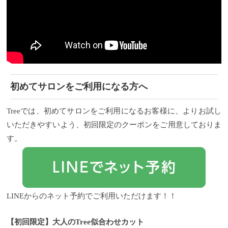
かけするときも髪を結ばなくても下ろして出かける
事ができますね♪ そしてもう１名同様に縮毛矯正の事
例を。
Before②
ミディアムヘアのお客様で 先ほどの
お客様と同様に全体的にうねりがあり広がってしま
いやすくなっています。
特に内側に髪のくせが強い
ので今回、しっかりストレートにしていきたいと思
います。
After②
ご本人も大満足なストレートヘア
に！！ ハンドドライのみなのでご自宅でのお手入れ
も本当に楽だと思います。
気になる内側のくせも綺
初めてサロンをご利用になる方へ
麗に伸ばす事が出来ました♪
一度、縮毛矯正をすれ
ば、やったところは基本的にストレートがキープさ
れるので、次回からは伸びた地毛の部分だけで矯正
Treeでは、初めてサロンをご利用になるお客様に、よりお試し
をすれば良いと僕は考えています。
その方がダメー
ジが圧倒的に違ってくると思うので。
今回、この様
いただきやすいよう、初回限定のクーポンをご用意しておりま
に全体的に縮毛矯正が必要な方もいらっしゃいます
す。
が、中には『前髪』や『顔まわり』だけくせ毛で気
になるという方もいらっしゃいます。
そういう方に
はオススメなのが
気になる部分だけ行うポイント矯
正
実はこういった部分だけ行うポイント矯正はサロ
ンワークでもたくさんいらっしゃいます。 特に「前
髪」だけ「フェイスライン」だけくせが目立ってと
LINEからのネット予約でご利用いただけます！！
いう方が非常に多いんです。
そうなると必要なとこ
ろに必要なことだけすればいいので、部分的にポイ
ント矯正で髪のダメージも最小限に抑えられるし、
【初回限定】大人のTree似合わせカット
時間も短いのでお客様にとっても嬉しいですよね。