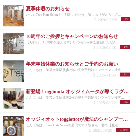
夏季休暇のお知らせ
いつもTree Hair Salonをご利用いただき、誠にありがとうござ...
2026/07/29
25
10周年のご挨拶とキャンペーンのお知らせ
【3月1日、10周年を迎えます】いつもTreeをご愛顧いただき、...
2026/02/28
146
年末年始休業のお知らせとご予約のお願い
こんにちは、学芸大学駅徒歩2分の完全予約制マンツーマン接客...
2025/11/05
141
新登場！oggimuta オッジィムータが導くラグジュアリーな髪の未来
こんにちは、学芸大学駅徒歩2分の完全予約制マンツーマン接客...
2025/08/22
584
オッジィオット(oggiotto)が魔法のシャンプーと呼ばれる理由！取扱店だからこそ分かる髪質改善力
こんにちは、Tree Hair Salonの藤田です！皆さん、巷で【魔法...
2025/08/20
310848