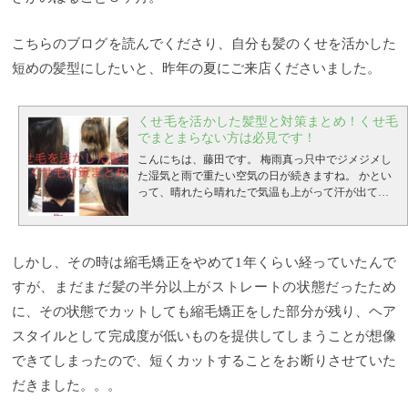
こちらのブログを読んでくださり、自分も髪のくせを活かした
短めの髪型にしたいと、昨年の夏にご来店くださいました。
くせ毛を活かした髪型と対策まとめ！くせ毛
でまとまらない方は必見です！
こんにちは、藤田です。
梅雨真っ只中でジメジメし
た湿気と雨で重たい空気の日が続きますね。
かとい
って、晴れたら晴れたで気温も上がって汗が出て、
くせ毛の方にとってはこの季節はホントに憂鬱だと
思います。
僕自身も広がりやすい髪してるので、そ
の気持ちは美容師としてだけでなく、一個人として
思います。
今回はそんな『くせ毛』に悩んでいらっ
しかし、その時は縮毛矯正をやめて1年くらい経っていたんで
しゃる方に『くせ毛を活かした髪型』や『くせ毛の
すが、まだまだ髪の半分以上がストレートの状態だったため
対策』についてご紹介していきたいとおもいます。
くせ毛の原因は？どうしてくせ毛になるの？ 先天性
に、その状態でカットしても縮毛矯正をした部分が残り、ヘア
くせ毛とは 後天性くせ毛 「くせ毛」を活かした髪型
スタイルとして完成度が低いものを提供してしまうことが想像
ってどんな感じ？？ 「くせ毛」を活かしたショート
ヘア① 「くせ毛」を活かしたショートヘア② 「くせ
できてしまったので、短くカットすることをお断りさせていた
毛」を活かしたボブスタイル① 「くせ毛」を活かし
だきました。。。
たボブスタイル② くせ毛を活かした髪型にオススメ
のスタイリング剤 くせ毛対策に縮毛矯正、ロングや