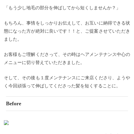
ミディアムの方でも扱いやすい髪型にするには？
「もう少し地毛の部分を伸ばしてから短くしませんか？」
Before① After① Before② After② 気になる部分だけ行
うポイント矯正 縮毛矯正の価格 ４０代あたりから気
になるくせ毛、うねり広がりについて 「ポイントパ
もちろん、事情をしっかりお伝えして、お互いに納得できる状
ーマ」でくせを扱いやすくして解決 必要な部分だけ
態になった方が絶対に良いです！！と、ご提案させていただき
軽めな縮毛矯正を お客様のくせに合わせた施術を
く
せ毛の原因は？どうしてくせ毛になるの？ 日本人は
ました。
一般的に直毛の人が多いと言われています。しかし
日本人の約70％の人は何かしらのくせを持っていま
す。直毛に見えても、部分的にくせ毛が混ざってい
お客様もご理解くださって、その時はヘアメンテナンス中心の
たり、複数のくせが混ざっている混合タイプが多い
メニューに切り替えていただきました。
です。そもそもくせ毛は「先天性くせ毛」と「後天
性くせ毛」があります。 先天性くせ毛とは くせ毛の
原因は、遺伝の影響が大きいと言われています。両
そして、その後も１度メンテナンスにご来店くださり、ようや
親のどちらかがくせ毛であれば70％以上の確率でく
せ毛になります。両親が直毛でも、先祖がくせ毛で
く今回頑張って伸ばしてくださった髪を短くすることに。
ある場合もくせ毛になる可能性はあります。 後天性
くせ毛 くせ毛は先天性の遺伝によることも多いです
が、後天的にくせ毛になる方も多くなってきていま
Before
す。もともと直毛でも、年を重ねて、ホルモンバラ
ンスの影響でくせ毛になる人もいます。女性の場合
は整理が始まる頃から、ホルモンバランスが変わっ
てくせ毛になることもあります。しかし、一番の原
因はストレスや不規則な生活、喫煙、アルコールな
ど生活習慣や環境によるものが多いです。 ですが、