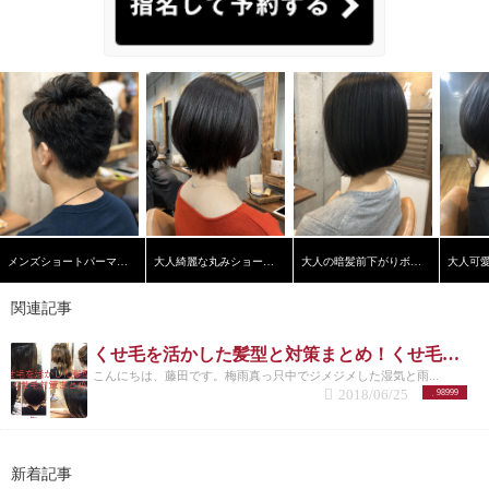
メンズショートパーマスタイル
大人綺麗な丸みショートヘア
大人の暗髪前下がりボブ【学芸大学】【髪質改善】
関連記事
くせ毛を活かした髪型と対策まとめ！くせ毛でまとまらない方は必見です！
こんにちは、藤田です。梅雨真っ只中でジメジメした湿気と雨...
2018/06/25
98999
新着記事