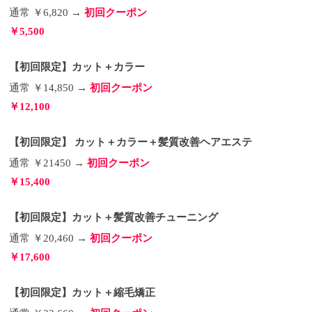
それで扱いやすくなれば言うことなしです！
縮毛矯
通常 ￥6,820 →
初回クーポン
正の価格
縮毛矯正は繊細な施術で時間もかかること
￥5,500
から料金もカラーやパーマよりも高くなってしまい
ます。 Treeでは縮毛矯正の料金を長さにもよります
が、￥１４０００（税別）〜 ￥１８０００（税別）
【初回限定】カット＋カラー
に設定しています。
部分的なポイント矯正に関して
は
￥５０００（税別）〜 に設定しています。 範囲に
通常 ￥14,850 →
初回クーポン
よって若干プラスになりますが、お客様と相談しな
￥12,100
がら必要な施術をしていきます。
４０代あたりから
気になるくせ毛、うねり広がりについて
一番初めの
ご紹介しましたが、後天性のくせ毛として４０代あ
【初回限定】 カット＋カラー＋髪質改善ヘアエステ
たりから、ストレートヘアだった方でも髪がうねっ
たりツヤがなくなったりし、ヘアスタイルが思い通
通常 ￥21450 →
初回クーポン
りに決まらない。なんてご相談もすごく多いです。
￥15,400
そこで、そんな４０代からのエイジング毛にオスス
メの対処方をいくつかご紹介。
「ポイントパーマ」
でくせを扱いやすくして解決
湿気で汗で髪がふくら
【初回限定】カット＋髪質改善チューニング
んでしまうだけでなく、髪がペタンとダレてしまう
人も多くいらっしゃいます。 そうするとバランスが
通常 ￥20,460 →
初回クーポン
取りづらくなってしまったりするので、トップにボ
￥17,600
リュームを出し、毛先に必要な分だけのカールをプ
ラス。
そうする事で程よく、くせを活かした髪型を
作ることが出来ます。
そしてもう一点。
必要な部分
【初回限定】カット＋縮毛矯正
だけ軽めな縮毛矯正を
髪型によっては、そのうねり
や広がりは抑えた方がいい場合も出てきます。 いく