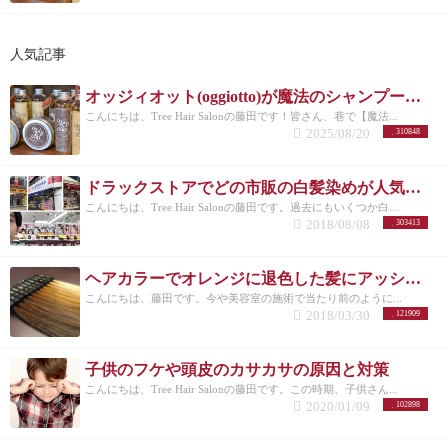
人気記事
オッジィオット(oggiotto)が魔法のシャンプーと呼ばれる理由！取扱店だからこそ分かる髪質改善力
こんにちは、Tree Hair Salonの藤田です！皆さん、巷で【魔法...
2025/08/20
310848
ドラックストアでどの市販の白髪染めが人気なのか美容師がリサーチしてランキングにした。
こんにちは、Tree Hair Salonの藤田です。過去にもいくつか白...
2018/08/08
303413
ヘアカラーでオレンジに退色した髪にアッシュのすすめ
こんにちは、藤田です。今や美容室の施術で当たり前のように...
2018/03/30
121909
子供のフケや頭皮のカサカサの原因と対策
こんにちは、Tree Hair Salonの藤田です。この時期、子供さん...
2020/01/09
102898