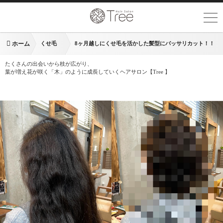
ホーム
くせ毛
8ヶ月越しにくせ毛を活かした髪型にバッサリカット！！
たくさんの出会いから枝が広がり、
葉が増え花が咲く「木」のように成長していくヘアサロン【Tree 】