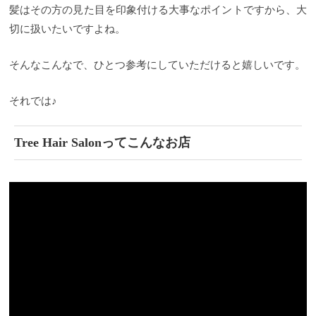
矯正をすると半日がかりになっちゃう」なんてお客
髪はその方の見た目を印象付ける大事なポイントですから、大
様からも言われてしまう様なサロンメニューでは一
切に扱いたいですよね。
番時間がかかってしまうようなロングメニューであ
ることは間違いありません。
２度の薬剤、薬剤のお
流し、ヘアドライ、ストレートアイロンで髪を整え
そんなこんなで、ひとつ参考にしていただけると嬉しいです。
る作業。 確かに時間はかかってしまいます。
4時間
とかかかる大がかりな施術でしたが、美容師の技術
や薬剤の品質向上があり、最近では髪質や毛量など
それでは♪
個人差はありますが、２時間半〜３時間くらいに、
早いと２時間くらいへと短くなりました。
ただ、髪
の毛にダメージを出さない様に縮毛矯正をするな
Tree Hair Salonってこんなお店
ら、ある程度の時間が必要になります。
では実際に
くせ毛で悩んでらっしゃるお客様の髪を縮毛矯正を
することでどう変わるのかご紹介していきます。
Before①
根元から毛先まで地毛で今まで縮毛矯正を
した経験がないお客様。 ほぼ毎日髪を結んでいるそ
うなんですが、やはり下ろして過ごしたい事もある
けど広がってしまう、、、
梅雨に入り夏を迎える前
になんとかしたいとのこと。
全体的に根元から毛先
にかけ、うねりがあるので一度縮毛矯正でストレー
トへアにしていきます。
After①
全工程が終わった状
態です。 綺麗なストレートになりました！！
ビフォ
ーアフターで比べると表面のツヤ感や全体の収まり
具合の違いがハッキリしますよね。 これならお風呂
上がりも乾かすだけでサラサラのストレートでお出