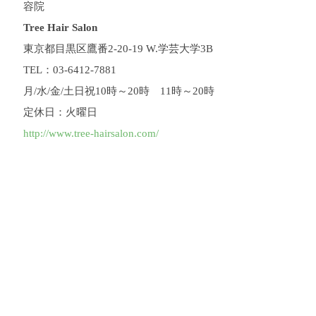
容院
￥9,900 ＊初めてTreeをご利用になるお客様
【初回限
定】 カット＋カラー＋髪質改善ヘアエステ 通常
Tree Hair Salon
￥20,900 → 初回クーポン
￥14,300 ＊初めてTreeをご
利用になるお客様
【初回限定】カット＋縮毛矯正 通
東京都目黒区鷹番2-20-19 W.学芸大学3B
常 ￥21,000 → 初回クーポン
￥16,500 ＊初めてTreeを
TEL：03-6412-7881
ご利用になるお客様
【初回限定】カット+髪質改善ト
リートメント+アロマヘッドスパ（30分） 通常
月/水/金/土日祝10時～20時 11時～20時
￥15,950 → 初回クーポン
￥11,000 ＊初めてTreeをご
利用になるお客様
-----------------------------------------------
定休日：火曜日
------ 「Tree Hair Salon」が公式アプリを始めまし
http://www.tree-hairsalon.com/
た！ お得で使える情報が満載なので下記をダウン
ロードくださいね。 アプリ限定特典もあります！
http://admin.uplink-app.com/app/download/sid/3780 学芸大
学駅 徒歩２分の完全予約制マンツーマン接客美容
院 Tree Hair Salon 東京都目黒区鷹番２－２０－１９
W.学芸大学３B TEL：０３－６４１２－７８８１ 月/
水/金/土日祝１０時～２０時 木１１時～２２時 定休
日：火曜日 http://www.tree-hairsalon.com/