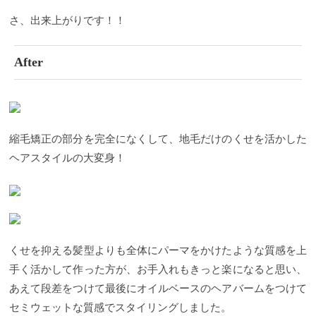
っても広がりすぎずメリハリもあって動きを出すこ
とができます。 ショートスタイルはやはりスタイリ
さ、出来上がりです！！
ング剤をつけたほうがいいと思いますので、後ほど
オススメのスタイリング剤もご紹介しますね。
そし
て次はくせを活かしたボブスタイルを紹介していき
After
ます。
「くせ毛」を活かしたボブスタイル①
Before
もともとロングでパーマ風にスタイリングしていた
んですが、同じ髪型をずっとしているのもやはり飽
きがきてしまいます。 思い切ってバッサリボブくら
い切りたいというご要望なので髪が収まりやすい長
さのボブにしていこうと思います。
カットにあたっ
縮毛矯正の部分を完全になくして、地毛だけのくせを活かした
て気にしたいポイントは毛量を減らしすぎない事と
表面の髪のくせを把握してトップを短くしすぎない
ヘアスタイルの大変身！
事。
くせの度合いにもよりますが、すその長さは短
くても表面に乗る髪を重ためにしてあげれはそんな
に広がらないボブに作ることは可能です。
After すそ
はくびれるようにし、表面の髪を長めに設定して全
体的にひし形のシルエットになるように。
横から見
ると後頭部に丸さができているのが分かると思いま
す。 くせを活かす髪型なので、あえてブラシやアイ
くせを抑える髪型よりも全体にパーマをかけたような質感を上
ロンを使わず、ハンドドライのみでスタイリングし
ています。
「くせ毛」を活かしたボブスタイル②
毛
手く活かして作った方が、お手入れもきっと楽になると思い、
先のカーリーさをあえて殺さずパーマ風にワックス
あえて段差をつけて最後にオイルベースのヘアバームをつけて
やヘアクリームをつけて動きのあるパーマ風ボブ
に。 前項のショートスタイルでも述べましたがスタ
セミウェットな質感でスタイリングしました。