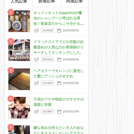
新着記事
関連記事
人気記事
1
オッジィオット(oggiotto)が魔
法のシャンプーと呼ばれる理
由！取扱店だからこそ分かる髪
質改善力
310846
2025/08/20
2
ドラックストアでどの市販の白
髪染めが人気なのか美容師がリ
サーチしてランキングにした。
303410
2018/08/08
3
ヘアカラーでオレンジに退色し
た髪にアッシュのすすめ
121903
2018/03/30
4
子供のフケや頭皮のカサカサの
原因と対策
102897
2020/01/09
5
嫌な赤みを抑えたい大人のあな
たにオススメしたいヘアカラー