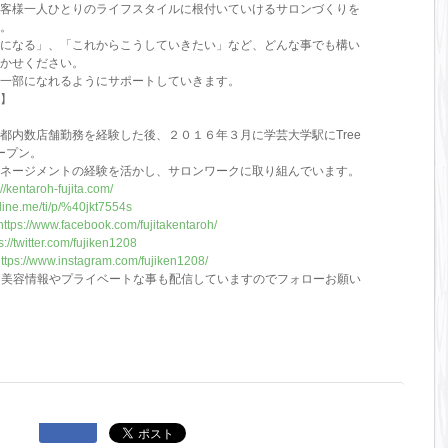
客様一人ひとりのライフスタイルに根付いていけるサロンづくりを
。
になる」、「これからこうしていきたい」など、どんな事でも構い
かせください。
一部になれるようにサポートしていきます。
】
都内数店舗勤務を経験した後、２０１６年３月に学芸大学駅にTree
をオープン。
ネージメントの経験を活かし、サロンワークに取り組んでいます。
://kentaroh-fujita.com/
//line.me/ti/p/%40jkt7554s
https://www.facebook.com/fujitakentaroh/
s://twitter.com/fujiken1208
ttps://www.instagram.com/fujiken1208/
も美容情報やプライベートな事も配信していますのでフォローお願い