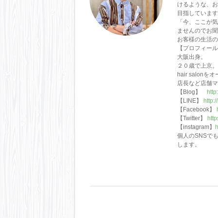
けるような、お
目指しています
「今、ここが気
ませんのでお聞
お客様の生活の
【プロフィール
大阪出身。
２０歳で上京。
hair salon
店長など店舗マ
【Blog】
http
【LINE
】
http:
【Facebook】
【Twitter】
http
【instagram】
h
個人のSNSで
します。