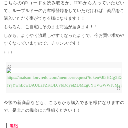
うなのか？
ドがねじられた状態で保管は故障の原因になります
気になるところですよね。
先ほどセラミ
こちらのQRコードを読み取るか、URLから入っていただい
ックのお話しをしましたが、復元ドライヤーは熱に
のでしないでください。（コードに負担がかかり断
て、ルーブルドーのお客様登録をしていただければ、商品をご
頼らない振動気化方式で低温、そして『育成光線』
線し、火災・発煙・やけど・感電・ショートの恐れ
と『マイナス電子』で髪の水分を保ちながらキュー
があります。） ・復元ドライヤーを正しく使用して
購入いただく事ができる様になります！！
ティクルを引き締め、しっとり、まとまりのある髪
いただくため、取扱説明書をよくお読みください。
に仕上げてくれる効果があります。
復元ドライヤーProの価格
復元ドライヤーProの漆黒
そこに関しては
もちろん、ご自宅にそのまま商品が届きます！！
新しい復元ドライヤーProにも引き継がれているんで
、真白 ともに27,500円（税込）です。 付属品とし
しかも、ようやく流通しやすくなったようで、今お買い求めや
すが、今回セラミックフィルターを再設計すること
て、ブロー用アタッチメント 、全身用アタッチメン
で、風の質をコントロールできる様になり、髪や肌
ト、そしてZAWAWA HEAD、ドライヤースタンド、
すくなっていますので、チャンスです！
表面の水分量の調節できるようになりました。
交換用ダストフィルター（2枚）が同封されていま
髪の
↓ ↓ ↓
水分量は５０%がベストと言われていているんです
す。
しかし、ここで耳寄りなお知らせが！！ ↓ ↓ ↓
が、乾かす際に髪の水分量が５０％以下だとマイナ
にあります公式のWEBサイトから購入いただくと
以
ス電子で潤わせ、水分量が５０％以上だと育成光線
前の料金のままの 26,180円（税込）でご購入いただ
で乾かすといったかなり緻密な風の使い分けをして
けます。 しかもご自宅に直送できるので、とっても
くれることにより、髪の毛の水分バランスをしっか
楽です♪
復元ドライヤーProが故障したらどうしたら
https://maison.louvredo.com/member/request?token=Jl3HGg3
り整えてくれるドライヤーになりました。
良いの？
ルーブルドーではルーブルメゾンというお
従来のド
ライヤーでも十分髪の潤いやツヤは表現出来ました
客様とのコミュニケーション・サポートのサービス
fYjYwnEcwDAUEaFZKODJvbDdyelZDMEg0YTVGWWFJM2p3Z0
が、風の質や風量のUPにより、より使いやすくなっ
として行っていて、一括して行う製品保証登録やweb
たと思います。
修理依頼、修理状況なども確認していただけます。
復元ドライヤーProを使って乾かすと
流さないトリートメントなしてブラシの使用もなし
宅配業者を挟み、ご自宅への修理品引取り、修理完
今後の新商品なども、こちらから購入できる様になりますの
のハンドドライのみの状態。 もはや流さないトリー
了後のお届けにも対応していますので、ドライヤー
トメント不要のツヤ感ですよね。 ドライヤーだけで
の調子が悪くなったらすぐに対応できるようになっ
で、是非この機会にご登録ください！！
これなら最高ですね！！
ています。
＊追記
ついに！！WEBから商品を購入い
専用のアタッチメントも充
実 今までの復元ドライヤーにもブロー用のアタッチ
ただけるようになりました！
お客様がWEBより簡単
メントもついていたんですが、口が大きかったりと
にルーブルドーの商品を購入いただける様な新サー
追記