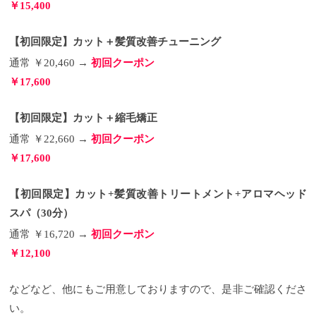
￥15,400
ているのでヒーリング効果を得ることができます。
うか？？
Before ➡︎After
髪のまとまりとツヤが圧倒的
WFJM2p3Z080MzkxaFZ2R3ZtYTFsYjBWTXBF
今後の
オッジィオットの使い方は？？ 従来のシャンプー、
に良くなりましたよね！！ トータル１６ものトリー
新商品なども、こちらから購入できる様になります
トリートメントと至って変わりません！！ いつもと
トメントを今回は使用して施術しました。 そりゃ、
ので、是非この機会にご登録ください！！
というよ
【初回限定】カット＋髪質改善チューニング
同じようにシャンプー、トリートメントをして頂い
良くなりますよね（笑） 冒頭にも書いた通り、お客
うな流れになっていて、完全にお一人に１台のみで
ても十分に効果を実感できますが、以下に挙げるこ
様によって髪の状態が全然違いますので使用するト
販売になり、プレゼントにもう１台といった理由で
通常 ￥20,460 →
初回クーポン
とを意識して使うことでより理想的な髪の毛に近づ
リートメントや希釈倍率も異なってきますし、行程
も２台目は購入できません。
実際、サロンにも２台
￥17,600
くことができるでしょう。
を重複したりもします。 まさにオーダーメイドトリ
セラムとセラムマスクに
までしかサロンワーク用に置くことが出来ない決ま
ついて
ートメント！！ Treeで最上級のoggiotto オッジィオッ
まず、オッジィオットのセラムを使っている
りになっています。
徹底された管理になっていて、
お客様から聞く、"オッジィオットって泡立ち悪いよ
トのサロントリートメントですが、今回、覚えてい
お客様にとっては初めは少し手間と言いますか、面
【初回限定】カット＋縮毛矯正
ね？"というご意見。
ただきたいことが！
oggiotto(オッジィオット)の施術
1つ目の原因としては髪がダメ
倒になってしまうかもしれませんが 、LOUVRE
ージしてしまっていることにより、髪の中の栄養分
例
ではこれからビフォーアフターの写真を載せてい
Maison（ルーヴルメゾン）に登録することで、保証
通常 ￥22,660 →
初回クーポン
が抜けてスカスカのような状態になってしまってお
きます。 カットやカラーで長さや色は違っています
やアフターサービスも圧倒的に充実して良いことし
￥17,600
り、そこに栄養分の多いセラムを使用するとどんど
が、あえてアイロンで巻いたりしないストレートド
ないですし、復元ドライヤーProを購入頂くにはこの
ん髪の内部に栄養分が入っていき、結果、泡を立て
ライにしていますので、ツヤ感やまとまりを見てい
方法しかないので、ご協力いただければと思いま
られる量のセラムがなくなってしまい、泡立ちが悪
ただければと。
このようにビフォーアフターで比べ
す。
サロンで読み取ったQRコードをその場で登録
【初回限定】カット+髪質改善トリートメント+アロマヘッド
くなってしまうことが考えられます。 繰り返しセラ
ると根元から毛先までツヤがある感じを分かってい
し、予約、そしてお支払い頂くのが一番スムーズな
ムを使用することで、髪の内部に栄養分が入ってい
ただけますよね♪
ただ１つ知っておいていただきたい
のでお急ぎの方はこの方法をオススメします。
予約
スパ（30分）
くので、次第に少量のセラムでも泡立つようになり
事が！！
それは、
決して髪は治るものではありませ
は２０１８年１２月１日よりスタート お客様に購入
通常 ￥16,720 →
初回クーポン
ます。 2つ目の原因としては、皮脂やアウトバストリ
ん 毛髪は再生するものではなく、人口的に栄養を補
していただくためのご予約が２０１８年１２月１日
ートメントの油分が残ってしまっており、その油分
給するしかないということ。 そしてコンディション
からとなります。 お支払い頂き、手続きが終了次第
￥12,100
が泡立ちを邪魔してしまっていることが考えられま
が良くなったからといってずっと良いわけではない
発送の準備に入るのですが、予約開始時は大変混雑
す。その場合は、シャンプー前の湯洗いをしっかり
ということです。 なので、どんなに良いサロントリ
が予想されるので、到着まで半月ほどかかってしま
行っていただくことで改善できます。
ートメントをしてもホームケアに力を入れていない
そしてセラム
う可能性がありますので、ご了承ください。
追記(22
などなど、他にもご用意しておりますので、是非ご確認くださ
マスクですが、セラムマスクは伸びが良いので、少
と効果は全然持続しません。 サロントリートメント
年6月1日)
そしてLOUVREDOの商品が2022年7月1日
い。
量でも十分お使い頂けます。 目安量としては、ショ
というのはあくまでも補助であって大事なのはホー
より価格改正します！！ 大幅に変わる商品もありま