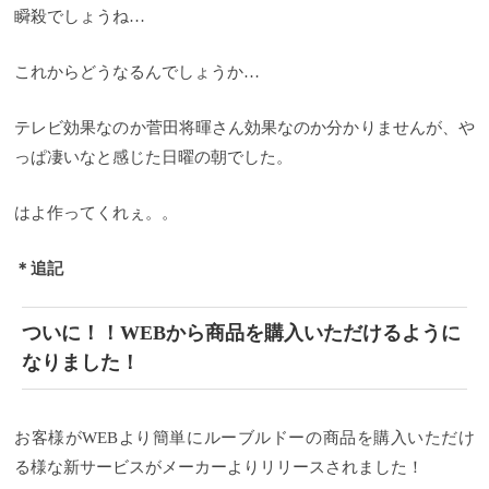
瞬殺でしょうね…
疲れますからね。 軽くなって扱いやすくなったのは
ックですよね。
復元ドライヤーProの効果はどうなっ
すごく助かります。
たの？？
復元ドライヤーProの代名詞でもある「育成
風量 復元ドライヤーProは今ま
でと違い、まったく新しいオリジナルのデジタル式
光線」と「マイナス電子」、どちらもエネルギー量
これからどうなるんでしょうか…
ファンモーターを採用したことで風量も大幅に
が増量して美髪効果も今まで以上の効果を発揮して
UP！！ モーターを見直すことで、従来の７倍の耐久
くれるようになりました！！
「育成光線」とは髪と
性も実現。（まあ、そんじょそこらじゃ壊れないで
地肌に岩盤浴のような温熱効果があり、「マイナス
テレビ効果なのか菅田将暉さん効果なのか分かりませんが、や
しょう。）
電子」はキューティクルを引き締め潤いを与える効
音 ６８デシベルの静音化に成功。 従来の
っぱ凄いなと感じた日曜の朝でした。
復元ドライヤーは正直少し音が大きかったなと思っ
果があります。
復元ドライヤーProの使い方
“近づけ”
ていました。 サロンワークでもお店にかかってきた
“振らずに” “ゆっくりあてる”
初期の復元ドライヤー
電話の音が聞こえなかったり、お客様の声が聞き取
から使用方法については、特に変わっていないので
はよ作ってくれぇ。。
りにくいみたいなこともありましたし（笑） そうい
すが、とにかく「近づける」「振らない」「ゆっく
った面で静音化は美容師的にすごーく助かります。
りあてる」がとても大事なんです。
従来の一般的な
消費電力 ７５０wから６５０wになりました。 もと
ドライヤーと違い復元ドライヤーは低温であるこ
＊追記
もと復元ドライヤーは省エネドライヤーで一般的な
と、そして「育成光線」と「マイナス電子」の効果
業務ドライヤーだと1200w〜1500wのドライヤーがほ
を高めるために 「近づける」「振らない」「ゆっく
とんどなんですが、今回はより省エネになりまし
りあてる」という、今までの常識とは違った使い方
ついに！！WEBから商品を購入いただけるように
た。
をしていただきます。
セラミックフィルターを再設計 風が出る部分の
モードは３つ
HIGHモード：温
内側に【育成光線】と【マイナス電子】を放出して
風80℃、LOWモード：温風65℃、冷風機能ボタンの
なりました！
いる天然鉱石を刷り込んだセラミックフィルター２
３つになっていて、女性でも簡単に操作できます。
枚を再設計することでを風の質をコントロールでき
ボディケアに使用する際は、全身用アタッチメント
る様になり、髪や肌表面の水分量の調節できる様に
を付けて、LOWモードでご使用ください！
復元ドラ
なりました。
イヤーProの使用上の注意
復元ドライヤーProの効果
・日本国内専用なので海外
今回、デザ
お客様がWEBより簡単にルーブルドーの商品を購入いただけ
インからスペックまで向上してより使いやすい仕様
での使用はご遠慮ください。 ・電源コードを本体や
る様な新サービスがメーカーよりリリースされました！
になってきましたが、髪に与える効果は果たしてど
ハンドルにきつく巻きつけて保管したり、電源コー