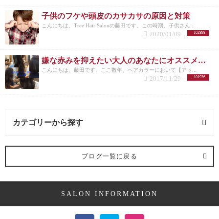
ない方の為に書きました。 東京のoggiotto オッジィオ
ット取扱店はTree！！
オッジィオットのヘッドスパ
子供のフケや頭皮のカサカサの原因と対策
メニューについて
Tree 癒しのアロマヘッドスパエス
こんにちは、Tree Hair Salonの藤田です。この時期、子供さん...
テ【oggiotto オッジィオット】
オッジィオットから心
2020/01/09
102898
身に働きかけるエッセンシャルオイルも 心身を癒す
エッセンシャルオイルとは
Tree Hair Salonってこん
なお店
初めてサロンをご利用になる方へ Treeでは、
嫌な赤みを抑えたい大人のあなたにオススメしたいヘアカラー【アッシュ】
初めてサロンをご利用になるお客様に、よりお試し
こんにちは、藤田です。ここ数年、ヘアカラーにおいて【アッ...
いただきやすいよう、初回限定のクーポンをご用意
2017/11/29
101926
しております。 LINEからのネット予約でご利用いた
だけます！！
【初回限定】大人のTree似合わせカット
通常 ￥6,600 → 初回クーポン
￥5,500
【初回限定】カ
ット＋カラー 通常 ￥14,300 → 初回クーポン
￥9,900
【初回限定】 カット＋カラー＋髪質改善ヘアエステ
カテゴリーから探す
通常 ￥20,900 → 初回クーポン
￥14,300
【初回限定】
カット＋縮毛矯正 通常 ￥21,000 → 初回クーポン
￥16,500
【初回限定】カット+髪質改善トリートメン
髪型 (54記事)
ト+アロマヘッドスパ（30分） 通常 ￥15,950 → 初回
ブログ一覧に戻る
クーポン
￥11,000
などなど、他にもご用意しており
ますので、是非ご確認ください。
-------------------------
ミディアム (3記事)
---------------------------- 学芸大学駅 徒歩２分の完全予
約制マンツーマン接客美容院 Tree Hair Salon 東京都目
SALON INFORMATION
黒区鷹番２－２０－１９ W.学芸大学３B TEL：０３
ボブ (23記事)
－６４１２－７８８１ 月/水/金/土日祝１０時～２０
時 木１１時～２２時 定休日：火曜日