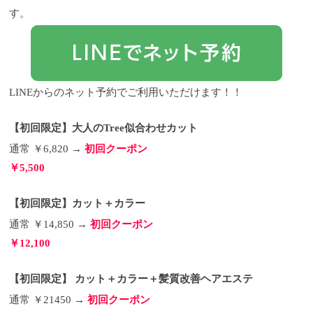
京都大学と大阪市大学の共同企業が開発したエイジ
の残留物を取り除いていき、その後オッジィオット
ることをオススメします。）
２：QRコードを読み込
す。
ングケア成分【ナールスゲン】を配合。ナールスゲ
のシャンプーでトリートメントをするベースを作っ
んでURLをクリックすると、会員情報登録の画面が
ンは皮膚の細胞でコラーゲン産生を促進する効果が
ていきます。
【参考記事】魔法のシャンプーoggiotto
表示されるので、お客様のメールアドレスをご入力
あり、エイジング効果があるとして今、大注目され
とは▽ オッジィオット(oggiotto)が魔法のシャンプー
頂き、送信ボタンを押すとお客様の登録されたメー
ている成分です。 さらには、シルク由来のアミノ酸
と呼ばれる理由！取扱店だからこそ分かる髪質改善
ルアドレス宛に、会員情報登録用のURLが届きま
による保湿力がすごいので、洗い上がりが従来のシ
力 こんにちは、藤田です！ 皆さん、巷で【魔法のシ
す。
３：登録メールのURLをクリックすると、会員
ャンプーとは全く違い、ベタつくことなくしっとり
ャンプー】と呼ばれているシャンプーをご存知です
情報登録画面が表示されます。内容にしたがって会
LINEからのネット予約でご利用いただけます！！
するわけです！！
か？ &...
内部補給 ヘアカラーやパーマ、コテといっ
お客様からも好評！オッジィオッ
員登録をすすめてください。
４：登録できれば
トの効果 では、どれだけオッジィオットがすごいの
た日々のダメージによって毛髪から抜け出してしま
LOUVRE Maison（ルーヴルメゾン）にアクセスで
か？
った栄養分を補給。ケラチンやコラーゲン、CMCと
実際にオッジィオットを使ったお客様の感想と
き、復元ドライヤーProを予約することができます。
【初回限定】大人のTree似合わせカット
お写真を紹介します。
いった毛髪内部に必要な成分を約６種類、順に補給
オッジィオットを使ったお客
５：予約すると契約店舗に予約通知が来ますので、
様からは、 「髪がサラサラになった」 「使った日か
していきます。
ナノミストで浸透率をUP ナノサイズ
その後契約店舗にて代金をお支払いください。
６：
通常 ￥6,820 →
初回クーポン
らくせ毛がまとまるようになりました」 「髪が変わ
まで圧縮された純水を髪全体に当てることでトリー
後日、ご自宅にLOUVREDO(ルーブルドー)から直
￥5,500
った」 「髪の１本がしっかりするようになった」
トメントの浸透率を上げ、足りない水分補給や熱エ
接、復元ドライヤーProが届きます。
＊R3.10/10追記
「今まで試したシャンプーで一番良いかも」 「これ
ネルギーで薬剤の活性を促していきます。
その後、
ついに！！WEBから商品を購入いただけるようにな
は人にプレゼントしたいシャンプー」 と言った嬉し
一度お流しをします。
さらに内部補給と外部補給を
りました！
お客様がWEBより簡単にルーブルドーの
【初回限定】カット＋カラー
い声をいただいています。
繰り返す 毛髪は構造が複雑で人体のように機能が違
実際にオッジィオットで
商品を購入いただける様な新サービスがメーカーよ
洗って乾かすと…
う役割のもった部分がそれぞれあるので、内部補給
とにかくツヤが根元から毛先まで
りリリースされました！ こちらのQRコードを読み取
通常 ￥14,850 →
初回クーポン
出て髪がまとまるんです！！（これ全てブラシも使
をしながらキトサンと呼ばれる人口キューティクル
るか、URLから入っていただいて、ルーブルドーの
￥12,100
わずドライヤーだけの仕上がりです。）
で表面を整えながら、栄養の層を作っていきます。
長いお付き
お客様登録をしていただければ、商品をご購入いた
合いのお客様だと、特に変化が分かりやすく使うこ
７〜１０種類の成分を重ねていきます。 シャンプー
だく事ができる様になります！！ もちろん、ご自宅
ちらもビックリするレベルのすごさです！
台で揉みこむように仕上げていきます。 仕上げに毛
香りはオ
にそのまま商品が届きます！！
↓ ↓
【初回限定】 カット＋カラー＋髪質改善ヘアエステ
ーガニックオイルを使用していて、アルガンオイル
髪表面に必要な接着成分のトリートメントつけてド
↓
https://maison.louvredo.com/member/request?
やベルガモット果実油、グレープフルーツ果実油、
ライ。 乾かしていく段階でツヤはもちろん、手触り
token=Jl3HGg3E2QUMJPiXQg8GrzGDHK-
通常 ￥21450 →
初回クーポン
ラベンダー花油、バニラ果実エキスなどの処方され
も抜群な仕上がりになっていきます。いかがでしょ
fYjYwnEcwDAUEaFZKODJvbDdyelZDMEg0YTVGW