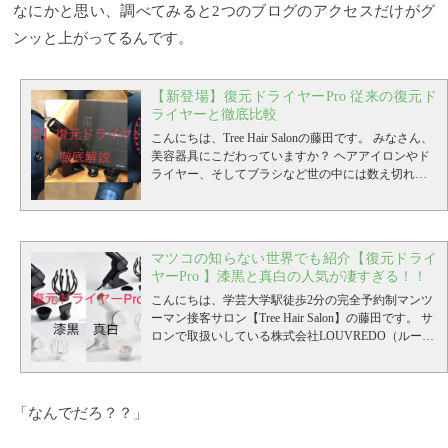
なにかと思い、調べてみると2つのブログのアクセスだけがグ
ンッと上がってるんです。
【新登場】復元ドライヤーPro 従来の復元ド
ライヤーと徹底比較
こんにちは、Tree Hair Salonの藤田です。
みなさん、
美容器具にこだわっていますか？
ヘアアイロンやド
ライヤー、そしてブラシなど世の中には数え切れな
いほどたくさんの商品がありますが、価格はもちろ
ん効果もモノによって効果や使い勝手も違うので、
『どれも同じでしょ？』なんて思っていたら、かな
り損をしてしまうかも。
その中でも特に【ドライヤ
マツコの知らない世界でも紹介【復元ドライ
ー】は毎日使用する美容器具としてとても重要！！
ヤーPro 】漆黒と真白の人気が凄すぎる！！
そんなドライヤーですが、今まさに戦国状態で年々
クォリティーが高い商品が発売されています。
こんにちは、学芸大学駅徒歩2分の完全予約制マンツ
Tree
でもこの２年、【復元ドライヤー】というボディケ
ーマン接客サロン【Tree Hair Salon】の藤田です。
サ
アなどのエスティック効果のある純国産の低温ドラ
ロンで取扱いしている株式会社LOUVREDO（ルーブ
イヤーを使用していてお客様にも大好評をいただい
ルドー）の【復元ドライヤーPro】が２０２０年にリ
ています。
ニューアルされたんですが、正直大反響でして！！
【参考記事】復元ドライヤーとは▽ 【復
元ドライヤー】世界初の技術が髪を変える こんにち
理由としては、テレビで紹介されることも多く、
は藤田です。
「王様のブランチ」や「1億3000万人のSHOWチャン
ここ１年くらい前から、ドライヤーが
「なんでだろ？？」
美容アイテムとして雑誌などの...
ネル」、「マツコの知らない世界」などの人気番組
そんな【復元ドラ
イヤー】が今回！！なんと！！
でも取り上げられています。
今回は、そんなリニュ
プロ仕様としてリニ