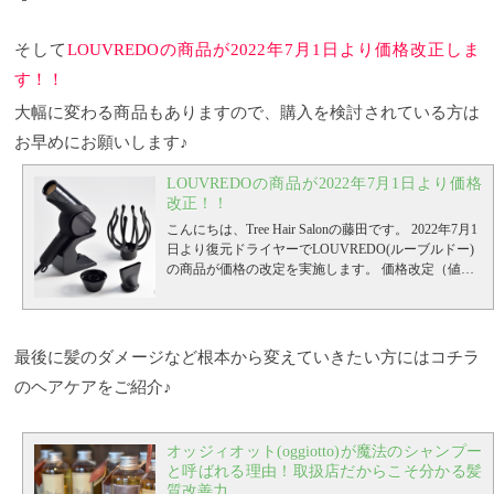
いうこともあってサロンワークでも全く使用せ
ビスがメーカーよりリリースされました！ こちらの
ず、、、な残念な感じだったんですが、今回かなり
QRコードを読み取るか、URLから入っていただい
考えられてアタッチメントが一緒に付いてくること
て、ルーブルドーのお客様登録をしていただけれ
そして
LOUVREDOの商品が2022年7月1日より価格改正しま
に！！ 拡散できるボディ用アタッチメントと集中で
ば、商品をご購入いただく事ができる様になりま
す！！
きるブロー用アタッチメント
す！！ もちろん、ご自宅にそのまま商品が届きま
ブラシでブローしたり
する際に風にまとまりが欲しいこともサロンワーク
す！！
（メーカーオンラインより、正規取扱いサロ
大幅に変わる商品もありますので、購入を検討されている方は
には多々あり、美容師の要望に応えてくれたような
ンで購入頂きたいた方が実はお得なのは、ここだけ
お早めにお願いします♪
アタッチメントに。
の話です♪）
↓ ↓
そしてコレはお客様にとっても
朗報と言うかオススメなんですが、ボディケアに使
↓
https://maison.louvredo.com/member/request?
用する際に風を分散させ、広範囲に風を当てるとの
token=Jl3HGg3E2QUMJPiXQg8GrzGDHK-
LOUVREDOの商品が2022年7月1日より価格
できるボディ用のアタッチメントです。 風がより滑
fYjYwnEcwDAUEaFZKODJvbDdyelZDMEg0YTVGW
改正！！
らかになってすごく使いやすくなりました。
WFJM2p3Z080MzkxaFZ2R3ZtYTFsYjBWTXBF
ここま
今後の
こんにちは、Tree Hair Salonの藤田です。
2022年7月1
で２つが通常のキットに付属されるアタッチメント
新商品なども、こちらから購入できる様になります
日より復元ドライヤーでLOUVREDO(ルーブルドー)
なんですが、もう１つ今回面白いものが発売されま
ので、是非この機会にご登録ください！！
追記(22年
の商品が価格の改定を実施します。
価格改定（値上
す。 それがこれ、
6月1日)
そしてLOUVREDOの商品が2022年7月1日よ
ZAWAWA HEAD
ザワワヘッドと
げ）の理由としては、原油価格が急激な上昇をして
言います（笑） なかなかのユーモラスさでいろんな
り価格改正します！！ 大幅に変わる商品もあります
おり、それによるあらゆる資材の高騰と輸送料など
意味でザワつきますよねww さて、このZAWAWA
ので、購入を検討されている方はお早めにお願いし
も値上がり、原材料の値上げ分を吸収するのが大変
HEADですが、頭皮を温めながらマッサージすること
ます♪
さいごに
今回、新しくリニューアルされた復
厳しい状況だとのこと。
まあ、コレばかりは世界的
最後に髪のダメージなど根本から変えていきたい方にはコチラ
ができる特別アタッチメント。
元ドライヤーProについてご紹介してきました。
こんな風に装着し
テレ
に見てもそうですし、どこの業界でも起こっている
て、先が広がるしくみになっているのでこの様に頭
ビ番組でも正月される事が多く、本当にハイスペッ
のヘアケアをご紹介♪
ことなので仕方ないですよね…
サロンでも取り扱い
にスポッとハマるようになるので、頭皮に滑らせる
クなドライヤーなので、これからドライヤーを考え
している復元ドライヤーシリーズは、正直思ってい
様にマッサージできるというものになっています。
ている方は是非参考にしてみてください。
そして、
たよりも値上がりします…
復元ドライヤーPro LJ-
残念ながら、このZAWAWA HEADは別売りになって
髪のダメージなど根本から変えていきたい方にはコ
365DRZ-漆黒／真白
現行定価 25,000円（税別） ↓ ↓ ↓
オッジィオット(oggiotto)が魔法のシャンプー
いるので、通常には含まれておりません。 価格は１
チラのヘアケアをご紹介♪
・ ・
Tree Hair Salonってこ
↓ ↓ ↓ 新定価 29,000円（税別）
Maison価格価格
と呼ばれる理由！取扱店だからこそ分かる髪
８００円（税抜）になっています。
んなお店
初めてサロンをご利用になる方へ Treeで
ですが！！ 発売
28,000円（税別）
復元スタイラー LJS-365R-漆黒
質改善力