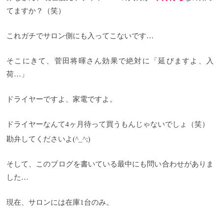
リッシュになったな』と。
イズです（笑）
で、何がこんなに大きくさせたのか
正直、今までずんぐりむ
てますか？（笑）
っくりしてましたからねww
というと、箱を開けると分かるんですが、左上のこ
風の出る口径サイズ 従
来の復元ドライヤーと比べて口径サイズが復元ドラ
れです。
ZAWAWA HEADが付属になりました！
イヤーProの方が約１cm小さくなっていて、より風を
ZAWAWA HEAD(ザワワヘッド)とは、頭皮マッサー
これガチでサロン側にも入ってこないです…
集中的に当てやすいなっています。
ジ用のアタッチメントで『育成光線』の効果をプラ
持ち手部分 ドラ
イヤーの持ち手ですが、従来の物と違い細く長く、
スした器具が今回から付属となりました。 ZAWAWA
そこにきて、菅田将暉さん効果で絶対に「延びますよ、入
よりシンプルになっているので、手のサイズに左右
HEAD(ザワワヘッド)の詳しいことはコチラをご覧く
されることのない設計に。
ださい。
以前まではZAWAWA HEADが別売りになっ
ファンモーターの位置 風
荷…」
を吸い込むファンモーターの位置も今回ガラッと変
ていたのですが、今回からセットになったので、こ
わりました。 従来の物は後ろに付いていたんです
れだけ箱のボリュームが大きくなったわけです。
が、復元ドライヤーProはサイドにそれぞれデジタル
（もう１００％配送にするべきですね（笑））
クー
ドライヤーですよ、家電ですよ。
式ファンモーターが備わっています。
ルボタンを改良
以前の復元ドライヤーはCOOLボタ
電源ボタンと
風の強弱、温冷切り替えボタン ココも個人的に気に
ンが凸ボタンでしたが、今回から凹ボタンに変更に
入っている部分なんですが、かなりオシャレかつ便
なり、少し凹みました。
これ、美容師にとってはめ
ドライヤーなんて4ヶ月待って買うもんじゃないでしょ（笑）
利になりました。 今までの復元ドライヤーはカチカ
ちゃくちゃ改善してもらって良かったポイントで、
勘弁してくださいよ(^_^;)
チとスライド式のスイッチ電源で、風の強弱も一緒
以前までは膨らんでるせいで、少し触れるだけで冷
に操作していましたが、それがボタン式に変わり、
風に切り替わってしまって、なんともストレスに
冷風の切替ボタンも押しっぱなしにしないといけな
（笑）
ほんの少しの変更でもかなり、助かるポイン
そして、このブログを書いている最中にも問い合わせがありま
ったのがボタンひとつで切替可能に！ かなり操作性
トだなと（美容師的に）
集中ノズルを改良
ブラシブ
が上がって使いやすくなりました。 実際の動画でど
ロー時に使用するノズルなんですが、再設計され、
した…
うぞ
風効率と熱効率、双方で向上したようです。 まあ、
復元ドライヤーProのスペックは？
今回、見た
目はもちろん復元ドライヤーProはスペック面でもか
お客様が自宅で使用する場合はあまり必要ないかな
現在、サロンには在庫1台のみ。
なり変化があります。
ぁなんて思ってます。
重量 ７１５gから４５gの軽量
少し毒吐き気味かもしれませ
化によって本体バランスが良くなりました。 毎日使
んが、このあたりは美容師向けの改善かもしれませ
うものですし、ずっとドライヤーを持っているのも
んね。
そして気になるのは復元ドライヤーProのスペ