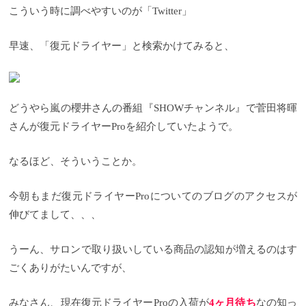
ューアルして発売されます！！
ーアルした復元ドライヤーProについて前回のものと
今回は新しくなった
こういう時に調べやすいのが「Twitter」
復元ドライヤーについて徹底解説していきます！！
何が違うのかなど、しっかりご紹介したいと思いま
約３年で累計３８万台販売されている純国産の復元
す。
新しくリニューアルされた復元ドライヤーProで
早速、「復元ドライヤー」と検索かけてみると、
ドライヤー。
すが、 前回のタイプとは何が違うのかということを
美容室だけでなく、エステティックサ
ロンや整体医院でも販売させていて幅広い方に利用
紹介していきたいのですが、まず何よりカラーバリ
いただいています。
エーションが２色になりました。
そんな復元ドライヤーが今回、
復元ドライヤー
満を持してリニューアルします！！
Pro 漆黒と真白
以前の復元ドライヤーProはカラー
待望の新型ドラ
イヤー！！その名は 【復元ドライヤーPro】
展開はなく、黒ベースに部分的に赤が入っていまし
「徹底
どうやら嵐の櫻井さんの番組『SHOWチャンネル』で菅田将暉
的に傷ませない」というコンセプトのもと作られた
た。
こんな感じで。
ですが、今回は真っ黒の【漆黒
復元ドライヤー。 今回、復元ドライヤーにPro(プロ)
しっこく】と真っ白の【真白 ましろ】 の２色展開
さんが復元ドライヤーProを紹介していたようで。
という言葉がついているようにサロンワークをより
に。
同じ黒でも今までの黒と漆黒では違いはこんな
充実させてくれるのが何よりの目的で作られてお
感じです。
左の漆黒の方が赤い部分もなくなり、マ
り、僕らプロの美容師がより高いパフォーマンスで
ットは感じがします。
漆黒と真白はドライヤーのス
なるほど、そういうことか。
お客様に喜んで頂ける様な作りになっています。
ペックに差はないので完全に色の好みで選んで頂け
（あ、もちろんお客様にもお使い頂けるのでご安心
るようになりました。
新しい復元ドライヤーProの違
を。）
いとは
それでは新しい復元ドライヤーProのデザイン
先ほど、ざっくりとカラーバリエーションが
今朝もまだ復元ドライヤーProについてのブログのアクセスが
からスペックまで従来の復元ドライヤーと比べてど
出来ましたとご紹介しましたが、ここからは細かい
伸びてまして、、、
うなのか徹底的にご紹介していきます。
見た目やスペック、付属品の増加なども紹介してい
復元ドライ
ヤーProのデザイン
きます。
付属品の増加により箱が大幅に大きく！
箱のサイズもかなり大きくなりま
本
したが、復元ドライヤーProのデザインはどんな風に
来、はじめは復元ドライヤーProの機能についてお話
うーん、サロンで取り扱いしている商品の認知が増えるのはす
変わったのか。 まずは従来の復元ドライヤーからご
しをしたいところなんですが、箱がかなり大きくな
ごくありがたいんですが、
覧ください。 そして新しい復元ドライヤーProのデザ
ったことで、そこ触れないとなんだか気持ち悪いの
インです！！ いかがでしょう、随分スタイリッシュ
で付属品から紹介していきたいと思います（笑）
ど
になってませんか？
れくらい違うのかなんですが、前回がこんな感じだ
普段から復元ドライヤーをサロ
みなさん、現在復元ドライヤーProの入荷が
4ヶ月待ち
なの知っ
ンワークでも使っている僕としては『かなりスタイ
ったんです。
それが、今回。
もうね、立派な家電サ