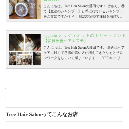
記念として初回に限り数量限定でなんと１０００円
は、初めてサロンをご利用になるお客様に、よりお
／真白
現行定価 19,500円（税別） ↓ ↓ ↓ ↓ ↓ ↓ 新定
こんにちは、Tree Hair Salonの藤田です！ 皆さん、巷
（税抜）に！！
試しいただきやすいよう、初回限定のクーポンをご
*追記【参考記事】ZAWAWA HEAD
価 21,000円（税別）
Maison価格価格 20,300円（税
で【魔法のシャンプー】と呼ばれているシャンプー
を使うと頭が小さくなると聞いたので検証してみ
用意しております。 LINEからのネット予約でご利用
別）
ドライヤーに至っても4,000円の値上がりとい
をご存知ですか？
今、雑誌やSNSで注目を浴びサロ
た。 ZAWAWA HEADを使うと頭が小さくなると聞い
いただけます！！
【初回限定】大人のTree似合わせカ
うことで、これから購入を検討している方や再購入
ンでもお客様から絶賛される高濃度美容液シャンプ
たので検証してみた。 こんにちは、Tree Hair Salonの
ット 通常 ￥6,820 → 初回クーポン
￥5,500
【初回限
しようと思っている方にとっては、なかなかの痛手
ーとも呼ばれている、あるシャンプーを紹介したい
藤田です。
定】カット＋カラー 通常 ￥14,850 → 初回クーポン
昨年末に発売になった復元ドライヤー
になるのかなぁなんて思います。
その他にもほとん
と思います。
そのシャンプーとは、テクノエイトの
Pro。
￥12,100
【...
【初回限定】 カット＋カラー＋髪質改善ヘ
復元ドライヤーProの値段は？ これまでご
どの商品が価格改正する予定になっていますので、
oggiotto オッジィオットのトリートメント
オッジィオット(oggiotto)です。
「魔法のシャンプ
紹介してきた復元ドライヤーProですが、気になるの
アエステ 通常 ￥21450 → 初回クーポン
￥15,400
【初
もし他の商品で価格について確認したい方は一度サ
【髪質改善ヘアエステ】
ー」と呼ばれるoggiotto(オッジィオット） 髪の美容
はお値段ですよね。
回限定】カット＋髪質改善チューニング 通常
色んな面で進化してきたので従
ロンにお問い合わせください。
2022年7月1日までに
液“オッジィオット”で髪を洗う オッジィオットの成
こんにちは、Tree Hair Salonの藤田です。
最近はヘア
来の復元ドライヤーと同じ！という訳にはやはり行
￥20,460 → 初回クーポン
￥17,600
【初回限定】カッ
購入できれば現在の価格ですので、購入を検討して
分は？？ お客様からも好評！オッジィオットの効果
ケアに対して意識の高い方が増えてきたなぁとサロ
きません（笑）
ト＋縮毛矯正 通常 ￥22,660 → 初回クーポン
今回、新しくなった復元ドライヤー
￥17,600
いる方はお早めにご購入ください。
宜しくお願いい
オッジィオットの使い方は？？ セラムとセラムマス
ンワークをしていて感じています。 『〇〇のトリー
Proの価格は
【初回限定】カット+髪質改善トリートメント+アロ
２２，０００円（税別）になります。
たします。
Tree Hair Salonってこんなお店
初めてサロ
クについて 前洗いをして汚れを落とす オーナー藤田
トメントをしていました。』 『毎回サロンではトリ
従来の復元ドライヤーが１５，７００円（税別）な
マヘッドスパ（30分） 通常 ￥16,720 → 初回クーポン
ンをご利用になる方へ Treeでは、初めてサロンをご
がよくおすすめする使い方 オッジィオットの値段
ートメントをしています。』 『このヘアケアを探し
ので６３００円高くなったということですね。
￥12,100
などなど、他にもご用意しておりますの
ま
利用になるお客様に、よりお試しいただきやすいよ
oggiotto(オッジィオット) シャンプー（３タイプ）の
てきました。』 といったお話しをご新規のお客様か
ぁ、このスペックならこの価格は当然ですし、むし
で、是非ご確認ください。
----------------------------------
う、初回限定のクーポンをご用意しております。
値段 oggiotto(オッジィオット)トリートメント（２タ
らも聞く事が大変多く、美容師としてすごく良い事
ろ安いくらいかと。 従来の復元ドライヤーが安すぎ
------------------- 学芸大学駅 徒歩2分の完全予約制マ
・
LINEからのネット予約でご利用いただけます！！
イプ）の値段 東京でもオッジィオット取扱店が少な
だなと。
Treeでもヘアケアには力を入れていて、
今
たんですよ（笑）
ンツーマン接客美容院 Tree Hair Salon 東京都目黒区鷹
そしてもう一つ気になるのがコ
【初回限定】大人のTree似合わせカット 通常 ￥6,820
・
い オッジィオットは楽天やアマゾンなど通信販売は
日はTreeが誇るトリートメントシステムをご紹介して
レ、
番2-20-19 W.学芸大学3B TEL：03-6412-7881 月/水/金/
復元ドライヤーProの購入方法
これが今回、若
→ 初回クーポン
￥5,500
【初回限定】カット＋カラー
禁止 SNSでも好評価の口コミが多いオッジィオット
いこうと思います！！
oggiotto(オッジィオット)とは
干ややこしいんです。。。
土日祝10時～20時 11時～20時 定休日：火曜日
今までだと契約店舗に行
通常 ￥14,850 → 初回クーポン
￥12,100
【初回限定】
・
お客様から頂くよくあるご質問 oggiotto オッジィオッ
オッジィオットはオーダーメイドトリートメン
けばその場で購入しお持ち帰りいただけたのです
http://www.tree-hairsalon.com/
カット＋カラー＋髪質改善ヘアエステ 通常 ￥21450
ト公式動画
ト！！ 素髪にリセット 内部補給 ナノミストで浸透率
「魔法のシャンプー」と呼ばれる
が、今回の復元ドライヤーProはその場でお持ち帰り
→ 初回クーポン
￥15,400
【初回限定】カット＋髪質
oggiotto(オッジィオット）
をUP さらに内部補給と外部補給を繰り返す Before
オッジィオットは日本中の
いただくことが出来ません。
これにはメーカーの
改善チューニング 通常 ￥20,460 → 初回クーポン
Tree Hair Salonってこんなお店
美容室の中で、たった『1％』のみのヘアサロンだけ
➡︎After oggiotto(オッジィオット)の施術例 決して髪は
（株）LOUVREDOさんの特別な思いがありまして。
￥17,600
【初回限定】カット＋縮毛矯正 通常
で取り扱いを許可されている、希少価値の高いシャ
治るものではありません
サロンでは【oggiotto オッジ
元々、復元ドライヤーは契約店舗のみの販売になっ
￥22,660 → 初回クーポン
￥17,600
【初回限定】カッ
ンプーです。1%というと、全国で25万店舗あると言
ィオット】の１１種類ものトリートメントを採用し
ていて、店頭販売のみと契約上決まっているのです
ト+髪質改善トリートメント+アロマヘッドスパ（30