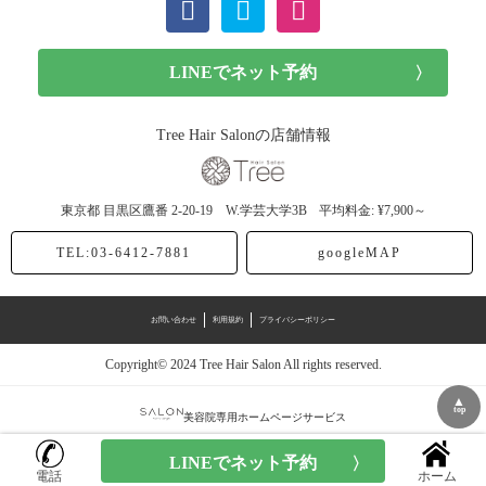
ショート (11記事)
http://www.tree-hairsalon.com/
http://www.tree-
hairsalon.com/
メンズカット (7記事)
前髪カット (1記事)
Tree Hair Salonの店舗情報
子供カット (4記事)
東京都
目黒区鷹番
2-20-19 W.学芸大学3B
平均料金: ¥7,900～
ヘアドネーション (1記事)
TEL:03-6412-7881
googleMAP
ヘアカラー (40記事)
お問い合わせ
利用規約
プライバシーポリシー
アッシュ (12記事)
Copyright© 2024 Tree Hair Salon All rights reserved.
モノトーン (4記事)
▲
top
美容院専用ホームページサービス
スモーク (1記事)
電話
ホーム