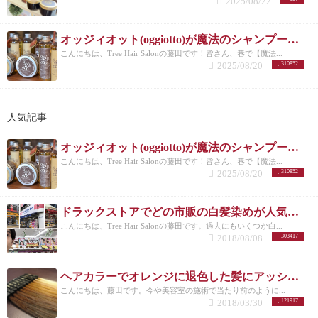
2025/08/22
心してご相談ください。
oggiotto オッジィオット公式
動画
一部の地域でオッジィオットのCMが流れていた
りと紹介動画をアップしますので是非ご覧くださ
オッジィオット(oggiotto)が魔法のシャンプーと呼ばれる理由！取扱店だからこそ分かる髪質改善力
い。
＊追記 頭皮と毛髪のWケアができるプレミアム
ラインOGGIOTTO Drs オッジィオット ディーアール
こんにちは、Tree Hair Salonの藤田です！皆さん、巷で【魔法...
2025/08/20
310852
エスが登場！！ 詳しくは下記のブログをご覧くださ
い。
一緒に読んでほしいoggiotto オッジィオットに関
連する記事はコチラ ↓ ↓ ↓ ↓ ↓ ↓ ↓ ↓ ↓
↓ muta MARINEとのコラボレーションによって誕
人気記事
生したラグジュアリーケアシリーズ 。
オッジィオッ
ト（oggiotto）のアウトバストリートメント「オイ
ル」「ミスト」「ミルク」について このセラム
オッジィオット(oggiotto)が魔法のシャンプーと呼ばれる理由！取扱店だからこそ分かる髪質改善力
CMC3つがあれば必ず対応できます！！【oggiotto オ
こんにちは、Tree Hair Salonの藤田です！皆さん、巷で【魔法...
ッジィオット】アウトバストリートメント
頭皮を守
2025/08/20
310852
るオッジィオット（oggiotto）のスキャルプシャンプ
ーについて oggiotto オッジィオットのスキャルプシャ
ンプーが秀逸すぎる
オッジィオット（oggiotto）のス
ドラックストアでどの市販の白髪染めが人気なのか美容師がリサーチしてランキングにした。
タイリング剤ついて 【ボタニカルリッチバーム】オ
こんにちは、Tree Hair Salonの藤田です。過去にもいくつか白...
ッジィオットから発売されたバームがすごく使いや
2018/08/08
303417
すい
【新発売】oggiotto ボタニカル リッチオイルス
プレーは髪や肌に使える最強アイテム
【エアーホイ
ップ】オッジィオットから髪のボリュームアップア
ヘアカラーでオレンジに退色した髪にアッシュのすすめ
イテムが発売
オッジィオット（oggiotto）のマッサー
こんにちは、藤田です。今や美容室の施術で当たり前のように...
ジオイルについて 【保湿効果抜群】oggiottoのボタニ
2018/03/30
121917
カル マッサージオイル
どこで購入していいか分から