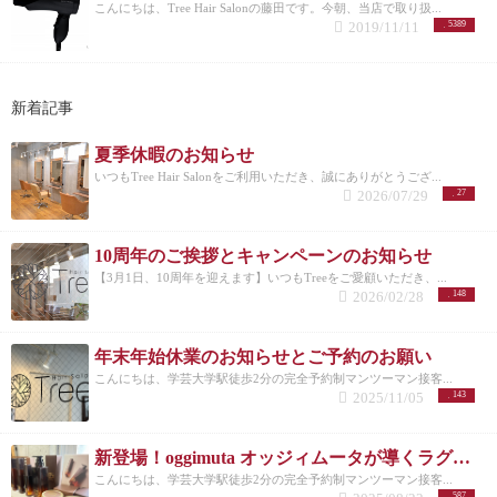
からいただいたオッジィオットに関する質問をオー
こんにちは、Tree Hair Salonの藤田です。今朝、当店で取り扱...
ナー藤田がQ＆A形式でお答えします。
Q,なぜ魔法の
2019/11/11
5389
シャンプーと呼ばれているのか？ A,もともと魔法の
シャンプーという言葉はメーカーさんがつけたわけ
ではなく、実際に使用した方がオッジィオットのシ
ャンプートリートメントの効果に感動してSNSで広
新着記事
まったと言われています。
Q,オッジィオットは他の
シャンプー、トリートメントよりも効果があります
夏季休暇のお知らせ
か？ A,全てのメーカーのものと比べたわけではない
いつもTree Hair Salonをご利用いただき、誠にありがとうござ...
ですが、成分の４０％が髪の栄養分でもあるタンパ
2026/07/29
27
ク質でできていたりと、従来のシャンプーにはない
作りになっているという点で効果もかなり得られる
と思います。 あとはサロンの実感として一度ご購入
10周年のご挨拶とキャンペーンのお知らせ
いただいたお客様のリピート率が圧倒的に高いとい
【3月1日、10周年を迎えます】いつもTreeをご愛顧いただき、...
うところでは、ユーザー様の満足度が高い証拠では
2026/02/28
148
ないかと思います。
Q,アウトバスを一緒に使うとよ
り効果を実感できますか？ A,オッジィオットのアウ
トバストリートメントは「ミスト」「オイル」「ミ
年末年始休業のお知らせとご予約のお願い
ルク」の３種類あり、お客様の髪に合わせて選べま
こんにちは、学芸大学駅徒歩2分の完全予約制マンツーマン接客...
すし、３つ全てが施術で使用するサロントリートメ
2025/11/05
143
ントのものが、そのまま入っていますので効果もよ
り得られます。
Q,どの商品が自分に合っているか分
かりません A,ご購入の際はサロンで髪の状態やお悩
新登場！oggimuta オッジィムータが導くラグジュアリーな髪の未来
みをカウンセリングさせていただきながら一緒に何
があっているのか決めさせていただきますのでご安
こんにちは、学芸大学駅徒歩2分の完全予約制マンツーマン接客...
587