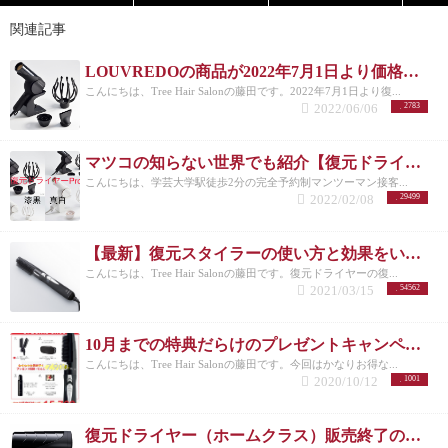
売が禁止になっておりルール違反なので、ネットで
関連記事
販売しているところはオッジィオットの取り扱いメ
ーカーであるテクノエイトさんと契約をしていない
LOUVREDOの商品が2022年7月1日より価格改正！！
ショップが契約店舗から購入して定価以上の値段で
販売している悪質なパターンです。
何かあってもメ
こんにちは、Tree Hair Salonの藤田です。2022年7月1日より復...
ーカー対応出来ないのでネットでの購入には十分に
2022/06/06
2783
ご注意ください。
SNSでも好評価の口コミが多いオ
ッジィオット
ツイッターやインスタグラムなど、
SNSでも好評価の口コミが多く、インスタグラムに
マツコの知らない世界でも紹介【復元ドライヤーPro 】漆黒と真白の人気が凄すぎる！！
関して言えばハッシュタグ数４０万や１３万と相当
こんにちは、学芸大学駅徒歩2分の完全予約制マンツーマン接客...
な投稿数になっています。
公式ページもかなりのフ
2022/02/08
29499
ォロワーになっています。
(＊2020年5月17日現在) 本
来の髪の輝きを取り戻したいという願望を叶えるこ
とができる超高濃度美容液シャンプーオッジィオッ
【最新】復元スタイラーの使い方と効果をいち早くご紹介
ト（oggiotto）。
ぜひ一度お試しください。 「ダメー
こんにちは、Tree Hair Salonの藤田です。復元ドライヤーの復...
ジでパサついてしまっている」「艶がほしい」「ま
2021/03/15
54562
とまるのある髪にしたい」 髪質改善を願う、すべて
の方に届けたいです。髪が必ず変わるはず！！
そし
て【オッジィオット（oggiotto）
】には１１種類のシ
10月までの特典だらけのプレゼントキャンペーン
ステムトリートメントがあり、それは使用した髪質
こんにちは、Tree Hair Salonの藤田です。今回はかなりお得な...
改善のサロントリートメントヘアエステメニューも
2020/10/12
1001
あります。
詳しくは ↓ ↓ ↓ ↓
ぜひスタッフにご相
談ください！！ 髪が変わる瞬間を体感できますよ！
お客様から頂くよくあるご質問 では、実際にお客様
復元ドライヤー（ホームクラス）販売終了のお知らせ