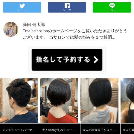
ートメントは2種類。こちらも美容師さんと相談の上
た！ お得で使える情報が満載なので下記をダウン
で選ぶのがおすすめです。
ロードくださいね。 アプリ限定特典もあります！
■インプレッシブPPTセラ
ツイート
シェア
LINE
ムマスクSM（スムースマスク） 180g：4,235円
http://admin.uplink-app.com/app/download/sid/3780 学芸大
700g：13,068円 細毛・軟毛・普通毛の方、ハリコ
学駅 徒歩２分の完全予約制マンツーマン接客美容
藤田 健太郎
シ・ツヤを出したい方、ダメージ毛の方に。艶やか
院 Tree Hair Salon 東京都目黒区鷹番２－２０－１９
Tree hair salonのホームページをご覧いただきありがとう
でうるおいのある髪を保ち続けます。
W.学芸大学３B TEL：０３－６４１２－７８８１ 月/
インプレッシ
ございます。 当サロンでは髪の悩みを１つ解消...
ブPPTセラムマスクMM（モイスチャーマスク）
水/金/土日祝１０時～２０時 木１１時～２２時 定休
180g：4,235円700g：13,068円 多毛・クセ毛・パサツ
日：火曜日 http://www.tree-hairsalon.com/
キ・ダメージ毛の方に。艶やかでしっとりまとまり
のある髪に保ち続けます。
東京でもオッジィオット
取扱店が少ない
最初に触れたように、オッジィオッ
トは全国にある1％の美容室でしか購入できません。
東京とはいえ、取扱店が少ないので購入場所に困る
方も多いようです。
当店は全ライナップご用意して
おりますので、気になる方はぜひお問い合わせの
上、ご来店ください！！ 商品だけのご購入も承りま
す。（※通販はメーカーとの契約上、どの店舗もで
きない決まりとなっています。店頭販売のみとなっ
ていますので何卒ご理解をお願いいたします…。）
オッジィオットは楽天やアマゾンなど通信販売は禁
止
オッジィオットは店頭販売のみの契約になってい
て、ネットでは販売ができません。
楽天やamazonで
も販売されているのを見かけますが、製造年月日が
古い物や中身を薄めていたりする可能性が高いで
メンズショートパーマスタイル
大人綺麗な丸みショートヘア
大人の暗髪前下がりボブ【学芸大学】【髪質改善】
す。 そもそも、オッジィオットの契約上、ネット販