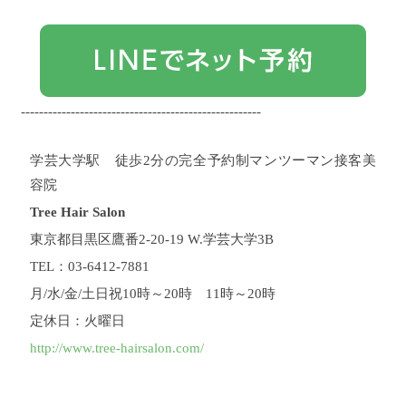
ートの方でパール2個分、ミディアムの方でパール3
ムケアです！ ここをしっかりやってもらえれば良い
すので、購入を検討されている方はお早めにお願い
個分、ロングの方で500円玉大より少し小さいくらい
状態は持続しますし、よりコンディションが上がっ
します♪
さいごに
ものすごーく長い復元ドライヤー
でご使用頂くのがおすすめです。 手のひらで伸ば
てくることもあります。 その為に僕ら美容師がいる
Proのご紹介になりましたが、髪を傷ませず、しかも
し、中間から毛先中心につけてください。
んで、サロントリートメントでコンディションが良
乾燥や紫
ボディケアまで出来る復元ドライヤーの進化系とし
外線にさらされて、"髪の毛が傷んでいるなあ"と感じ
くなったことに満足して終わるのではなく、ホーム
て登場した復元ドライヤーPro。 日々の美容ライフに
るときもセラムとセラムマスクをつけてから3分ほど
ケアの相談も是非してください。 もちろんコチラも
は最高のドライヤーだと思っているので、是非サロ
時間をおいてもらえれば、より効果を実感できると
ご提案はしますので、是非一緒に美髪を目指してい
-----------------------------------------------------
ンでも置いてありますので一度体感していただきた
思うので試してみて下さいね！
きましょう！！
一緒に読んでほしい関連記事はコチ
前洗いをして汚れを
いなと思います。
それでは♪
【2021年4月追記】復元
落とす 前述しているように皮脂やアウトバストリー
ラ ↓ ↓ ↓ ↓ ↓ ↓ ↓ ↓ ↓ ↓ オッジィオット
ドライヤーProがより新しくなりました！！
一緒に読
トメントの油分が残ってしまっていると泡立ちが悪
のヘアケアシャンプーについて オッジィオット
学芸大学駅 徒歩2分の完全予約制マンツーマン接客美
んでもらいたい記事 【参考記事】復元カールドラ
くなってしまうことがあるのでセラムとセラムマス
(oggiotto)が魔法のシャンプーと呼ばれる理由！取扱
イヤーとは▽ 【最新】復元カールドライヤーの使い
容院
クをつける前にお湯で前洗いをして髪に付着してい
店だからこそ分かる髪質改善力
オッジィオット
方と効果をいち早くご紹介 復元ドライヤーの復元を
る汚れを取るようにして下さい。 通常のシャンプー
（oggiotto）のアウトバストリートメント「オイル」
受け継いだスタイリングアイテムとして、ついに発
Tree Hair Salon
にもいえることですが、前洗いをしっかりとするこ
「ミスト」「ミルク」について このセラムCMC3つ
売されたLOUVREDOの復元カール...
【参考記事】復
東京都目黒区鷹番2-20-19 W.学芸大学3B
とで実は髪の毛に付着している汚れの8割が取れてし
があれば必ず対応できます！！【oggiotto オッジィオ
元パドルブラシとは▽ 話題の復元ブラシ
まうとも言われているほど重要です。
ット】アウトバストリートメント
オッジィオット
オーナー藤田
【FUKUGEN パドルブラシ】頭皮から髪が変わると
TEL：03-6412-7881
がよくおすすめする使い方
（oggiotto）のスキャルプシャンプーについて oggiotto
このブログを書いている
いうその実力とは？ こんにちは、藤田です。
皆さん
藤田がお客様によくおすすめする使い方は、セラム
オッジィオットのスキャルプシャンプーが秀逸すぎ
ブラシって普段使ってますか？
ブラッシング１つで
月/水/金/土日祝10時～20時 11時～20時
マスクをつけたあと、粗めのクシで全体をとかして
る
オッジィオット（oggiotto）のスタイリング剤つい
頭皮や...
【参考記事】復元コームとは▽ 新商品！！
定休日：火曜日
からシャワーで流す。というもの。 セラムマスクが
て 【ボタニカルリッチバーム】オッジィオットから
【復元コーム】でツヤのある髪に！ こんにちは、藤
髪の毛全体に均一に馴染むので、「髪の美容液」の
発売されたバームがすごく使いやすい
【エアーホイ
田です。
復元ドライヤー、復元カールドライヤーで
http://www.tree-hairsalon.com/
効果をより実感できます。
ップ】オッジィオットから髪のボリュームアップア
上2つで紹介した使い方を
おなじみLOUVREDOから新商品が...
そして、髪のダ
して頂いた方がよりオッジィオットの効果を実感す
イテムが発売
オッジィオット（oggiotto）のマッサー
メージなど根本から変えていきたい方にはコチラの
ることはできると思いますが、手間が増える分お忙
ジオイルについて 【保湿効果抜群】oggiottoのボタニ
ヘアケアをご紹介♪
・ ・ ・
Tree Hair Salonってこんな
しい方にとっては面倒ですよね。 ささっと粗めのク
カル マッサージオイル
どこで購入していいか分から
お店
初めてサロンをご利用になる方へ Treeでは、初