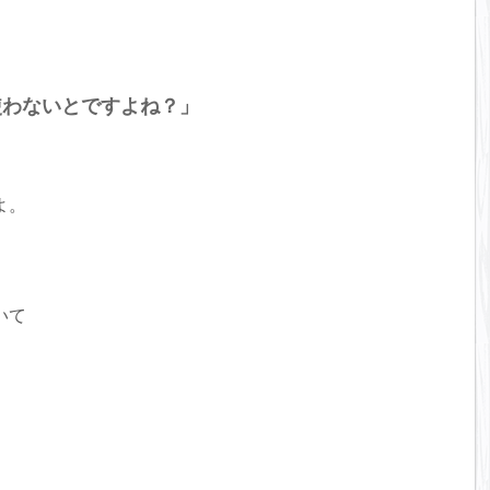
使わないとですよね？」
よ。
いて