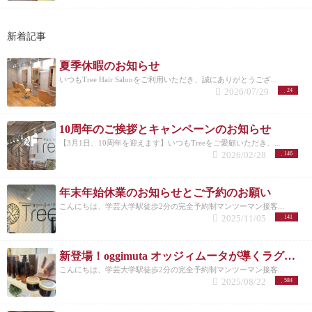
新着記事
夏季休暇のお知らせ
いつもTree Hair Salonをご利用いただき、誠にありがとうござ...
2026/07/29
24
10周年のご挨拶とキャンペーンのお知らせ
【3月1日、10周年を迎えます】いつもTreeをご愛顧いただき、...
2026/02/28
146
年末年始休業のお知らせとご予約のお願い
こんにちは、学芸大学駅徒歩2分の完全予約制マンツーマン接客...
2025/11/05
141
新登場！oggimuta オッジィムータが導くラグジュアリーな髪の未来
こんにちは、学芸大学駅徒歩2分の完全予約制マンツーマン接客...
2025/08/22
584