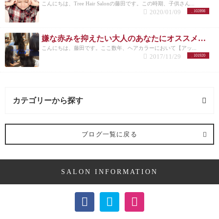
こんにちは、Tree Hair Salonの藤田です。この時期、子供さん...
2020/01/09
102898
嫌な赤みを抑えたい大人のあなたにオススメしたいヘアカラー【アッシュ】
こんにちは、藤田です。ここ数年、ヘアカラーにおいて【アッ...
2017/11/29
101920
カテゴリーから探す
髪型 (54記事)
ブログ一覧に戻る
ミディアム (3記事)
SALON INFORMATION
ボブ (23記事)
ショート (11記事)