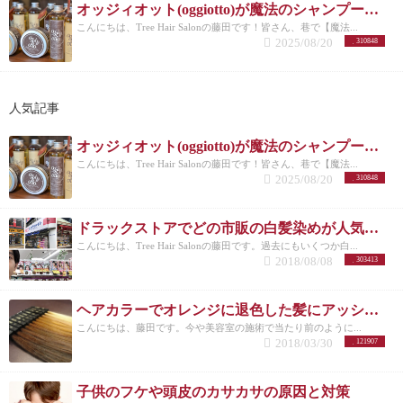
オッジィオット(oggiotto)が魔法のシャンプーと呼ばれる理由！取扱店だからこそ分かる髪質改善力
こんにちは、Tree Hair Salonの藤田です！皆さん、巷で【魔法...
2025/08/20
310848
人気記事
オッジィオット(oggiotto)が魔法のシャンプーと呼ばれる理由！取扱店だからこそ分かる髪質改善力
こんにちは、Tree Hair Salonの藤田です！皆さん、巷で【魔法...
2025/08/20
310848
ドラックストアでどの市販の白髪染めが人気なのか美容師がリサーチしてランキングにした。
こんにちは、Tree Hair Salonの藤田です。過去にもいくつか白...
2018/08/08
303413
ヘアカラーでオレンジに退色した髪にアッシュのすすめ
こんにちは、藤田です。今や美容室の施術で当たり前のように...
2018/03/30
121907
子供のフケや頭皮のカサカサの原因と対策