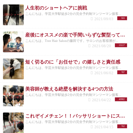
人生初のショートヘアに挑戦
こんにちは、学芸大学駅徒歩2分の完全予約制マンツーマン接客...
2021/09/03
593
産後にオススメの楽で手間いらずな髪型って？？
こんにちは、Tree Hair Salonの藤田です。サロンのお客様層が...
2021/08/20
13117
短く切るのに「お任せで」の嬉しさと責任感
こんにちは、学芸大学駅徒歩2分の完全予約制マンツーマン接客...
2021/06/02
787
美容師が教える絶壁を解決する4つの方法
こんにちは、学芸大学駅徒歩2分の完全予約制マンツーマン接客...
2021/04/22
40982
これぞイメチェン！！バッサリショートにスタイルチェンジ！
こんにちは、学芸大学駅徒歩2分の完全予約制マンツーマン接客...
2021/04/15
762