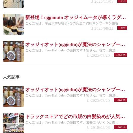
2025/11/05
143
新登場！oggimuta オッジィムータが導くラグジュアリーな髪の未来
こんにちは、学芸大学駅徒歩2分の完全予約制マンツーマン接客...
2025/08/22
586
オッジィオット(oggiotto)が魔法のシャンプーと呼ばれる理由！取扱店だからこそ分かる髪質改善力
こんにちは、Tree Hair Salonの藤田です！皆さん、巷で【魔法...
2025/08/20
310849
人気記事
オッジィオット(oggiotto)が魔法のシャンプーと呼ばれる理由！取扱店だからこそ分かる髪質改善力
こんにちは、Tree Hair Salonの藤田です！皆さん、巷で【魔法...
2025/08/20
310849
ドラックストアでどの市販の白髪染めが人気なのか美容師がリサーチしてランキングにした。
こんにちは、Tree Hair Salonの藤田です。過去にもいくつか白...
2018/08/08
303414