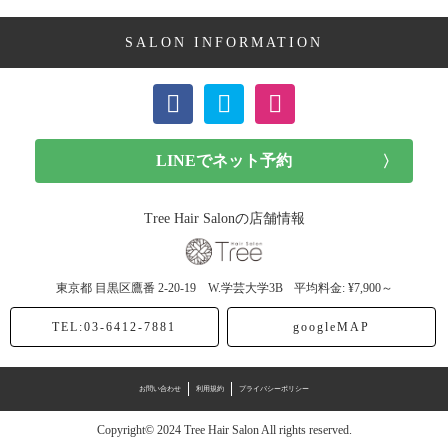
SALON INFORMATION
ボブ (23記事)
ショート (11記事)
メンズカット (7記事)
前髪カット (1記事)
Tree Hair Salonの店舗情報
子供カット (4記事)
東京都
目黒区鷹番
2-20-19 W.学芸大学3B
平均料金: ¥7,900～
ヘアドネーション (1記事)
TEL:03-6412-7881
googleMAP
ヘアカラー (40記事)
お問い合わせ
利用規約
プライバシーポリシー
アッシュ (12記事)
Copyright© 2024 Tree Hair Salon All rights reserved.
モノトーン (4記事)