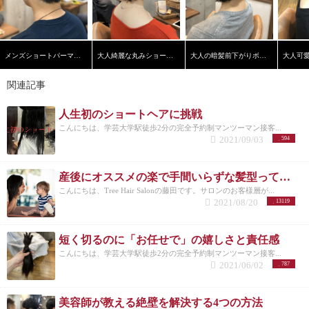
メンズショートパーマスタイル
大人綺麗な丸みショートヘア
大人の暗髪前下がりボブ【学芸大学】【髪質改善】
関連記事
人生初のショートヘアに挑戦
こんにちは、学芸大学駅徒歩2分の完全予約制マンツーマン接客...
2021/09/03
594
産後にオススメの楽で手間いらずな髪型って？？
こんにちは、Tree Hair Salonの藤田です。サロンのお客様層が...
2021/08/20
13119
短く切るのに「お任せで」の嬉しさと責任感
こんにちは、学芸大学駅徒歩2分の完全予約制マンツーマン接客...
2021/06/02
787
美容師が教える絶壁を解決する4つの方法