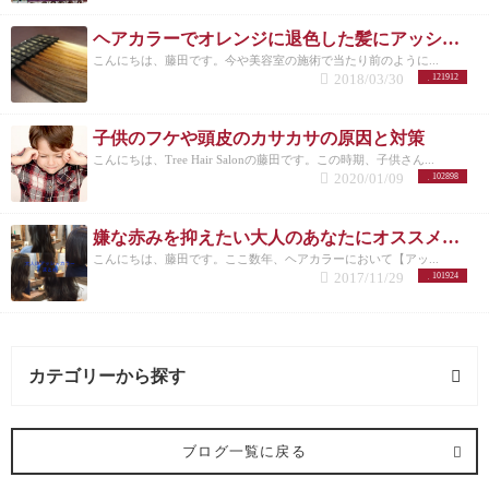
ヘアカラーでオレンジに退色した髪にアッシュのすすめ
こんにちは、藤田です。今や美容室の施術で当たり前のように...
2018/03/30
121912
子供のフケや頭皮のカサカサの原因と対策
こんにちは、Tree Hair Salonの藤田です。この時期、子供さん...
2020/01/09
102898
嫌な赤みを抑えたい大人のあなたにオススメしたいヘアカラー【アッシュ】
こんにちは、藤田です。ここ数年、ヘアカラーにおいて【アッ...
2017/11/29
101924
カテゴリーから探す
髪型 (54記事)
ブログ一覧に戻る
ミディアム (3記事)