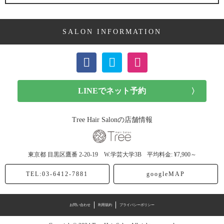
ミディアム (3記事)
SALON INFORMATION
ボブ (23記事)
ショート (11記事)
メンズカット (7記事)
前髪カット (1記事)
Tree Hair Salonの店舗情報
子供カット (4記事)
東京都
目黒区鷹番
2-20-19 W.学芸大学3B
平均料金: ¥7,900～
ヘアドネーション (1記事)
TEL:03-6412-7881
googleMAP
ヘアカラー (40記事)
お問い合わせ
利用規約
プライバシーポリシー
アッシュ (12記事)