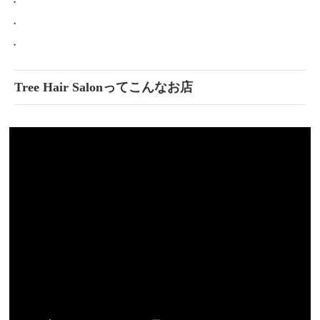
・
・
・
Tree Hair Salonってこんなお店