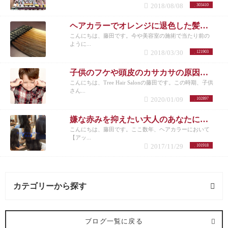
2018/08/08
303410
ヘアカラーでオレンジに退色した髪にアッシュのすすめ
こんにちは、藤田です。今や美容室の施術で当たり前の
ように...
2018/03/30
121903
子供のフケや頭皮のカサカサの原因と対策
こんにちは、Tree Hair Salonの藤田です。この時期、子供
さん...
2020/01/09
102897
嫌な赤みを抑えたい大人のあなたにオススメしたいヘアカラー【アッシュ】
こんにちは、藤田です。ここ数年、ヘアカラーにおいて
【アッ...
2017/11/29
101918
カテゴリーから探す
髪型 (54記事)
ブログ一覧に戻る