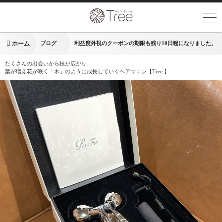
ホーム
ブログ
利益度外視のクーポンの期限も残り10日程になりました。
たくさんの出会いから枝が広がり、
葉が増え花が咲く「木」のように成長していくヘアサロン【Tree 】