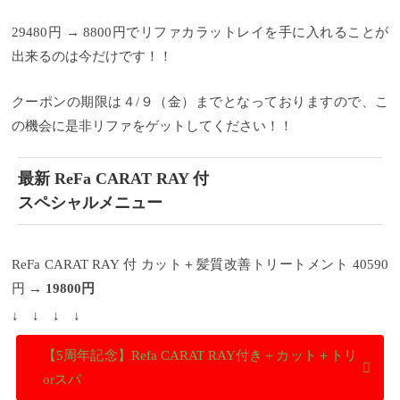
体での販売は致しませんのでご了承くださいませ。
＊すでに期間内にご予約頂いているお客様も当日ご
29480円 → 8800円でリファカラットレイを手に入れることが
相談頂ければご対応させていただきます。
そして、
税抜き5000円以上ご利用の顧客様には【福引】と
出来るのは今だけです！！
【店内商品すべて10%OFF】でご購入いただけます。
5年という節目に感謝の気持ちを込めた企画ですの
で、是非この機会にご利用下さいませ。
これからも
クーポンの期限は４/９（金）までとなっておりますので、こ
髪を通じてお客様の生活の一部となれるよう努めて
の機会に是非リファをゲットしてください！！
まいりますので、どうぞ宜しくお願い致します。
Tree代表 藤田健太郎
Tree Hair Salonってこんなお店
初
めてサロンをご利用になる方へ Treeでは、初めてサ
最新 ReFa CARAT RAY 付
ロンをご利用になるお客様に、よりお試しいただき
やすいよう、初回限定のクーポンをご用意しており
スペシャルメニュー
ます。 LINEからのネット予約でご利用いただけま
す！！
【初回限定】大人のTree似合わせカット 通常
￥6,820 → 初回クーポン
￥5,500
【初回限定】カット
＋カラー 通常 ￥14,850 → 初回クーポン
￥12,100
【初
ReFa CARAT RAY 付 カット＋髪質改善トリートメント 40590
回限定】 カット＋カラー＋髪質改善ヘアエステ 通常
円 →
19800円
￥21450 → 初回クーポン
￥15,400
【初回限定】カッ
ト＋髪質改善チューニング 通常 ￥20,460 → 初回クー
↓ ↓
↓ ↓
ポン
￥17,600
【初回限定】カット＋縮毛矯正 通常
￥22,660 → 初回クーポン
￥17,600
【初回限定】カッ
ト+髪質改善トリートメント+アロマヘッドスパ（30
【5周年記念】Refa CARAT RAY付き＋カット＋トリ
分） 通常 ￥16,720 → 初回クーポン
￥12,100
などな
orスパ
ど、他にもご用意しておりますので、是非ご確認く