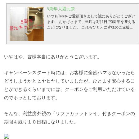
5周年大還元祭
いつもTreeをご愛顧頂きまして誠にありがとうござい
ます。
おかげさまで、当店は3月1日で5周年を迎える
ことになりました。
これもひとえに皆様のご支援、
ご愛顧の賜物と心から感謝いたしております。
そこ
で、この度お客様に5年分の感謝を込めて【5周年 大
還元祭】を行います。
2/22(月)〜4月9日(金) の期間、
ご予約いただく全てのお客様にご利用頂ける【スペ
シャルクーポン】と【福引】そして【店内商品すべ
いやはや、皆様本当にありがとうございます。
て10%OFF】を行います。
最新 ReFa CARAT RAY 付
スペシャルメニュー
ReFa CARAT RAY 付 カット＋髪
質改善トリートメント 40590円 → 19800円 ↓ ↓ ↓
キャンペーンスタート時には、お客様に全然ハマらなかったら
↓ 【5周年記念】Refa CARAT RAY付き＋カット＋ト
どうしようかとヒヤヒヤしていましたが、ひとまず安心するこ
リorスパ
ReFa CARAT RAY 付 カット＋カラー43340
円 → 22550円 ↓ ↓ ↓ ↓ 【5周年記念】Refa CARAT
とができるくらいまでには、クーポンをご利用いただけている
RAY付き＋カット＋カラー
ReFa CARAT RAY 付 カッ
のでホッとしております。
ト＋カラー＋髪質改善トリートメント 48290円 →
26400円 ↓ ↓ ↓ ↓ 【5周年記念】Refa CARAT RAY
付き＋カット＋カラー＋髪質改善トリートメント
大
そんな、利益度外視の「リファカラットレイ」付きクーポンの
人気の最新美容ローラー、リファカラットレイ（定
期限も残り１０日程になりました。
価26800円)をメーカー協賛もあり、実質8000円で手に
入れる事ができるスペシャルメニュー。
もちろん、
施術メニューもお得になっております。
＊リファ単