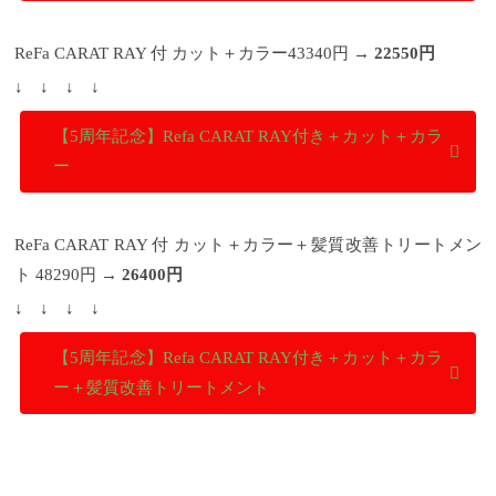
ださい。
----------------------------------------------------- 学
芸大学駅 徒歩2分の完全予約制マンツーマン接客美
容院 Tree Hair Salon 東京都目黒区鷹番2-20-19 W.学芸
ReFa CARAT RAY 付 カット＋カラー43340円 →
22550円
大学3B TEL：03-6412-7881 月/水/金/土日祝10時～20
時 11時～20時 定休日：火曜日 http://www.tree-
↓ ↓ ↓ ↓
hairsalon.com/
【5周年記念】Refa CARAT RAY付き＋カット＋カラ
ー
ReFa CARAT RAY 付 カット＋カラー＋髪質改善トリートメン
ト 48290円 →
26400円
↓ ↓ ↓ ↓
【5周年記念】Refa CARAT RAY付き＋カット＋カラ
ー＋髪質改善トリートメント