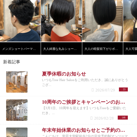
メンズショートパーマスタイル
大人綺麗な丸みショートヘア
大人の暗髪前下がりボブ【学芸大学】【髪質改善】
新着記事
夏季休暇のお知らせ
いつもTree Hair Salonをご利用いただき、誠にありがとう
ござ...
2026/07/29
23
10周年のご挨拶とキャンペーンのお知らせ
【3月1日、10周年を迎えます】いつもTreeをご愛顧いた
だき、...
2026/02/28
146
年末年始休業のお知らせとご予約のお願い
こんにちは、学芸大学駅徒歩2分の完全予約制マンツーマ