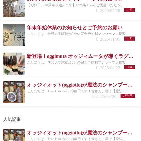
【3月1日、10周年を迎えます】いつもTreeをご愛顧いただき、...
2026/02/28
147
年末年始休業のお知らせとご予約のお願い
こんにちは、学芸大学駅徒歩2分の完全予約制マンツーマン接客...
2025/11/05
143
新登場！oggimuta オッジィムータが導くラグジュアリーな髪の未来
こんにちは、学芸大学駅徒歩2分の完全予約制マンツーマン接客...
2025/08/22
586
オッジィオット(oggiotto)が魔法のシャンプーと呼ばれる理由！取扱店だからこそ分かる髪質改善力
こんにちは、Tree Hair Salonの藤田です！皆さん、巷で【魔法...
2025/08/20
310849
人気記事
オッジィオット(oggiotto)が魔法のシャンプーと呼ばれる理由！取扱店だからこそ分かる髪質改善力
こんにちは、Tree Hair Salonの藤田です！皆さん、巷で【魔法...