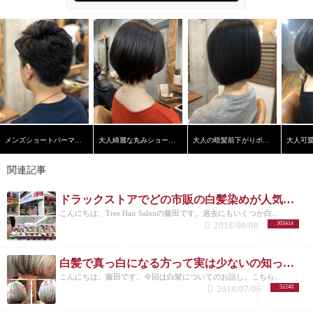
メンズショートパーマスタイル
大人綺麗な丸みショートヘア
大人の暗髪前下がりボブ【学芸大学】【髪質改善】
関連記事
ドラックストアでどの市販の白髪染めが人気なのか美容師がリサーチしてランキングにした。
こんにちは、Tree Hair Salonの藤田です。過去にもいくつか白...
2018/08/08
303414
白髪で真っ白になる方って実は少ないの知ってますか？
こんにちは。藤田です。今回は白髪についてのお話し。こちら...
2018/07/06
51240