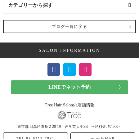
カテゴリーから探す
髪型 (54記事)
ブログ一覧に戻る
ミディアム (3記事)
SALON INFORMATION
ボブ (23記事)
ショート (11記事)
メンズカット (7記事)
前髪カット (1記事)
Tree Hair Salonの店舗情報
子供カット (4記事)
東京都
目黒区鷹番
2-20-19 W.学芸大学3B
平均料金: ¥7,900～
ヘアドネーション (1記事)
TEL:03-6412-7881
googleMAP