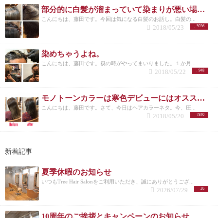
部分的に白髪が溜まっていて染まりが悪い場合どうすればいい？？
こんにちは、藤田です。今回は気になる白髪のお話し。白髪の...
2018/05/23
5936
染めちゃうよね。
こんにちは、藤田です。禊の時がやってまいりました。１か月...
2018/05/22
948
モノトーンカラーは寒色デビューにはオススメのヘアカラー
こんにちは、藤田です。さて、今日はヘアカラーネタ。今、圧...
2018/05/20
7840
新着記事
夏季休暇のお知らせ
いつもTree Hair Salonをご利用いただき、誠にありがとうござ...
2026/07/29
26
10周年のご挨拶とキャンペーンのお知らせ