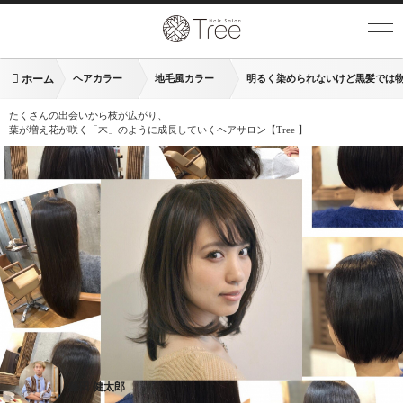
ホーム
ヘアカラー
地毛風カラー
明るく染められないけど黒髪では
たくさんの出会いから枝が広がり、
葉が増え花が咲く「木」のように成長していくヘアサロン【Tree 】
藤田 健太郎