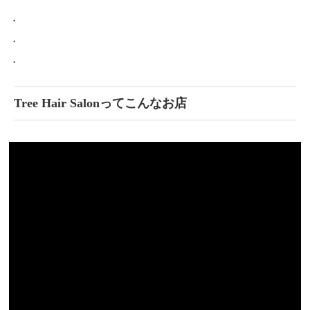
・
・
・
Tree Hair Salonってこんなお店