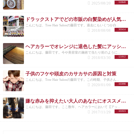
2025/08/20
310849
ドラックストアでどの市販の白髪染めが人気なのか美容師がリサーチしてランキングにした。
こんにちは、Tree Hair Salonの藤田です。過去にもいくつか白...
2018/08/08
303414
ヘアカラーでオレンジに退色した髪にアッシュのすすめ
こんにちは、藤田です。今や美容室の施術で当たり前のように...
2018/03/30
121912
子供のフケや頭皮のカサカサの原因と対策
こんにちは、Tree Hair Salonの藤田です。この時期、子供さん...
2020/01/09
102898
嫌な赤みを抑えたい大人のあなたにオススメしたいヘアカラー【アッシュ】
こんにちは、藤田です。ここ数年、ヘアカラーにおいて【アッ...
2017/11/29
101923