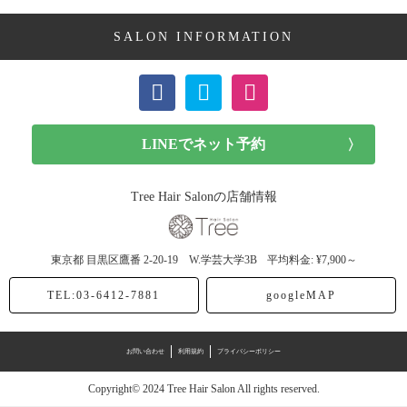
SALON INFORMATION
ボブ (23記事)
ショート (11記事)
メンズカット (7記事)
前髪カット (1記事)
Tree Hair Salonの店舗情報
子供カット (4記事)
東京都
目黒区鷹番
2-20-19 W.学芸大学3B
平均料金: ¥7,900～
ヘアドネーション (1記事)
TEL:03-6412-7881
googleMAP
ヘアカラー (40記事)
お問い合わせ
利用規約
プライバシーポリシー
アッシュ (12記事)
Copyright© 2024 Tree Hair Salon All rights reserved.
モノトーン (4記事)