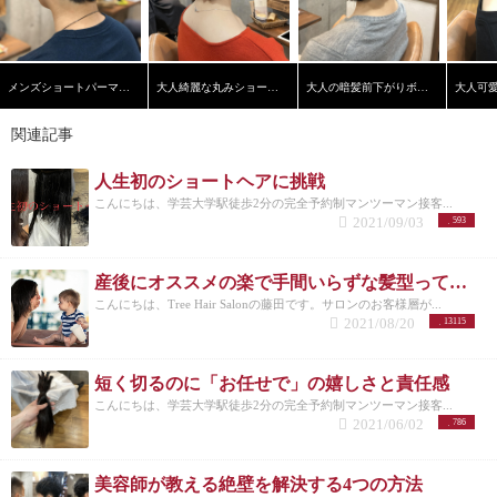
メンズショートパーマスタイル
大人綺麗な丸みショートヘア
大人の暗髪前下がりボブ【学芸大学】【髪質改善】
関連記事
人生初のショートヘアに挑戦
こんにちは、学芸大学駅徒歩2分の完全予約制マンツーマン接客...
2021/09/03
593
産後にオススメの楽で手間いらずな髪型って？？
こんにちは、Tree Hair Salonの藤田です。サロンのお客様層が...
2021/08/20
13115
短く切るのに「お任せで」の嬉しさと責任感
こんにちは、学芸大学駅徒歩2分の完全予約制マンツーマン接客...
2021/06/02
786
美容師が教える絶壁を解決する4つの方法