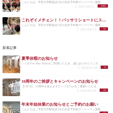
こんにちは、学芸大学駅徒歩2分の完全予約制マンツーマン接客...
2021/04/22
40963
これぞイメチェン！！バッサリショートにスタイルチェンジ！
こんにちは、学芸大学駅徒歩2分の完全予約制マンツーマン接客...
2021/04/15
762
新着記事
夏季休暇のお知らせ
いつもTree Hair Salonをご利用いただき、誠にありがとうござ...
2026/07/29
24
10周年のご挨拶とキャンペーンのお知らせ
【3月1日、10周年を迎えます】いつもTreeをご愛顧いただき、...
2026/02/28
146
年末年始休業のお知らせとご予約のお願い
こんにちは、学芸大学駅徒歩2分の完全予約制マンツーマン接客...