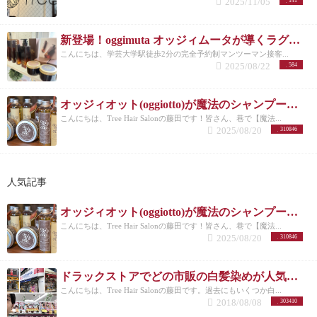
2025/11/05
141
新登場！oggimuta オッジィムータが導くラグジュアリーな髪の未来
こんにちは、学芸大学駅徒歩2分の完全予約制マンツーマン接客...
2025/08/22
584
オッジィオット(oggiotto)が魔法のシャンプーと呼ばれる理由！取扱店だからこそ分かる髪質改善力
こんにちは、Tree Hair Salonの藤田です！皆さん、巷で【魔法...
2025/08/20
310846
人気記事
オッジィオット(oggiotto)が魔法のシャンプーと呼ばれる理由！取扱店だからこそ分かる髪質改善力
こんにちは、Tree Hair Salonの藤田です！皆さん、巷で【魔法...
2025/08/20
310846
ドラックストアでどの市販の白髪染めが人気なのか美容師がリサーチしてランキングにした。
こんにちは、Tree Hair Salonの藤田です。過去にもいくつか白...
2018/08/08
303410