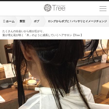
ホーム
髪型
ボブ
ロングからボブに！バッサリとイメージチェンジ
たくさんの出会いから枝が広がり、
葉が増え花が咲く「木」のように成長していくヘアサロン【Tree 】