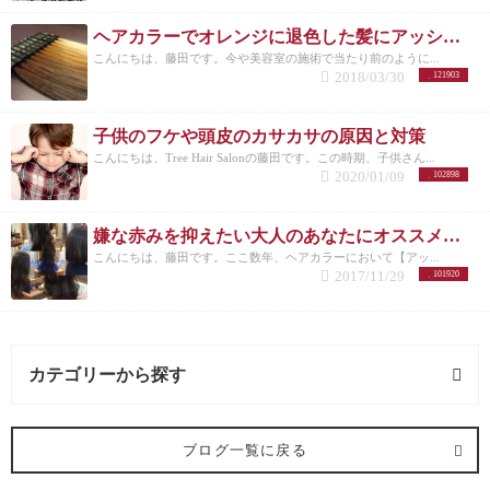
ヘアカラーでオレンジに退色した髪にアッシュのすすめ
こんにちは、藤田です。今や美容室の施術で当たり前のように...
2018/03/30
121903
子供のフケや頭皮のカサカサの原因と対策
こんにちは、Tree Hair Salonの藤田です。この時期、子供さん...
2020/01/09
102898
嫌な赤みを抑えたい大人のあなたにオススメしたいヘアカラー【アッシュ】
こんにちは、藤田です。ここ数年、ヘアカラーにおいて【アッ...
2017/11/29
101920
カテゴリーから探す
髪型 (54記事)
ブログ一覧に戻る
ミディアム (3記事)