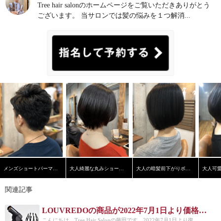
したが、復元ドライヤーProのデザインはどんな風に
Tree hair salonのホームページをご覧いただきありがとう
変わったのか。 まずは従来の復元ドライヤーからご
ございます。 当サロンでは髪の悩みを１つ解消...
覧ください。 そして新しい復元ドライヤーProのデザ
インです！！ いかがでしょう、随分スタイリッシュ
になってませんか？
普段から復元ドライヤーをサロ
ンワークでも使っている僕としては『かなりスタイ
リッシュになったな』と。
正直、今までずんぐりむ
っくりしてましたからねww
風の出る口径サイズ 従
来の復元ドライヤーと比べて口径サイズが復元ドラ
イヤーProの方が約１cm小さくなっていて、より風を
集中的に当てやすいなっています。
持ち手部分 ドラ
イヤーの持ち手ですが、従来の物と違い細く長く、
よりシンプルになっているので、手のサイズに左右
されることのない設計に。
ファンモーターの位置 風
を吸い込むファンモーターの位置も今回ガラッと変
わりました。 従来の物は後ろに付いていたんです
が、復元ドライヤーProはサイドにそれぞれデジタル
式ファンモーターが備わっています。
電源ボタンと
風の強弱、温冷切り替えボタン ココも個人的に気に
メンズショートパーマスタイル
大人綺麗な丸みショートヘア
大人の暗髪前下がりボブ【学芸大学】【髪質改善】
入っている部分なんですが、かなりオシャレかつ便
利になりました。 今までの復元ドライヤーはカチカ
関連記事
チとスライド式のスイッチ電源で、風の強弱も一緒
に操作していましたが、それがボタン式に変わり、
冷風の切替ボタンも押しっぱなしにしないといけな
LOUVREDOの商品が2022年7月1日より価格改正！！
ったのがボタンひとつで切替可能に！ かなり操作性
こんにちは、Tree Hair Salonの藤田です。2022年7月1日より復...