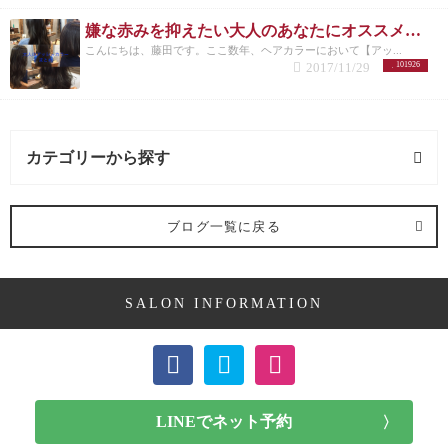
にスポッとハマるようになるので、頭皮に滑らせる
嫌な赤みを抑えたい大人のあなたにオススメしたいヘアカラー【アッシュ】
様にマッサージできるというものになっています。
こんにちは、藤田です。ここ数年、ヘアカラーにおいて【アッ...
残念ながら、このZAWAWA HEADは別売りになって
2017/11/29
101926
いるので、通常には含まれておりません。 価格は１
８００円（税抜）になっています。
ですが！！ 発売
記念として初回に限り数量限定でなんと１０００円
（税抜）に！！
*追記【参考記事】ZAWAWA HEAD
を使うと頭が小さくなると聞いたので検証してみ
カテゴリーから探す
た。 ZAWAWA HEADを使うと頭が小さくなると聞い
たので検証してみた。 こんにちは、Tree Hair Salonの
藤田です。
昨年末に発売になった復元ドライヤー
髪型 (54記事)
Pro。
【...
復元ドライヤーProの値段は？ これまでご
ブログ一覧に戻る
紹介してきた復元ドライヤーProですが、気になるの
はお値段ですよね。
色んな面で進化してきたので従
ミディアム (3記事)
来の復元ドライヤーと同じ！という訳にはやはり行
きません（笑）
今回、新しくなった復元ドライヤー
SALON INFORMATION
Proの価格は
２２，０００円（税別）になります。
ボブ (23記事)
従来の復元ドライヤーが１５，７００円（税別）な
ので６３００円高くなったということですね。
ま
ぁ、このスペックならこの価格は当然ですし、むし
ショート (11記事)
ろ安いくらいかと。 従来の復元ドライヤーが安すぎ
たんですよ（笑）
そしてもう一つ気になるのがコ
メンズカット (7記事)
レ、
復元ドライヤーProの購入方法
これが今回、若
干ややこしいんです。。。
今までだと契約店舗に行
けばその場で購入しお持ち帰りいただけたのです