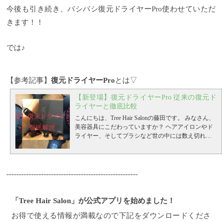
今後も引き続き、バシバシ復元ドライヤーPro使わせていただ
きます！！
では♪
【参考記事】
復元ドライヤーPro
とは▽
【新登場】復元ドライヤーPro 従来の復元ド
ライヤーと徹底比較
こんにちは、Tree Hair Salonの藤田です。
みなさん、
美容器具にこだわっていますか？
ヘアアイロンやド
ライヤー、そしてブラシなど世の中には数え切れな
いほどたくさんの商品がありますが、価格はもちろ
ん効果もモノによって効果や使い勝手も違うので、
『どれも同じでしょ？』なんて思っていたら、かな
り損をしてしまうかも。
その中でも特に【ドライヤ
-----------------------------------------------------
ー】は毎日使用する美容器具としてとても重要！！
そんなドライヤーですが、今まさに戦国状態で年々
クォリティーが高い商品が発売されています。
Tree
「Tree Hair Salon」が公式アプリを始めました！
でもこの２年、【復元ドライヤー】というボディケ
お得で使える情報が満載なので下記をダウンロードくださ
アなどのエスティック効果のある純国産の低温ドラ