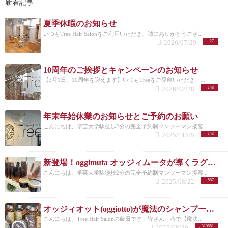
新着記事
枚を再設計することでを風の質をコントロールでき
る様になり、髪や肌表面の水分量の調節できる様に
夏季休暇のお知らせ
なりました。
復元ドライヤーProの効果
今回、デザ
インからスペックまで向上してより使いやすい仕様
いつもTree Hair Salonをご利用いただき、誠にありがとうござ...
2026/07/29
27
になってきましたが、髪に与える効果は果たしてど
うなのか？
気になるところですよね。
先ほどセラミ
ックのお話しをしましたが、復元ドライヤーは熱に
10周年のご挨拶とキャンペーンのお知らせ
頼らない振動気化方式で低温、そして『育成光線』
と『マイナス電子』で髪の水分を保ちながらキュー
【3月1日、10周年を迎えます】いつもTreeをご愛顧いただき、...
ティクルを引き締め、しっとり、まとまりのある髪
2026/02/28
148
に仕上げてくれる効果があります。
そこに関しては
新しい復元ドライヤーProにも引き継がれているんで
年末年始休業のお知らせとご予約のお願い
すが、今回セラミックフィルターを再設計すること
で、風の質をコントロールできる様になり、髪や肌
こんにちは、学芸大学駅徒歩2分の完全予約制マンツーマン接客...
表面の水分量の調節できるようになりました。
髪の
2025/11/05
143
水分量は５０%がベストと言われていているんです
が、乾かす際に髪の水分量が５０％以下だとマイナ
ス電子で潤わせ、水分量が５０％以上だと育成光線
新登場！oggimuta オッジィムータが導くラグジュアリーな髪の未来
で乾かすといったかなり緻密な風の使い分けをして
こんにちは、学芸大学駅徒歩2分の完全予約制マンツーマン接客...
くれることにより、髪の毛の水分バランスをしっか
2025/08/22
587
り整えてくれるドライヤーになりました。
従来のド
ライヤーでも十分髪の潤いやツヤは表現出来ました
が、風の質や風量のUPにより、より使いやすくなっ
オッジィオット(oggiotto)が魔法のシャンプーと呼ばれる理由！取扱店だからこそ分かる髪質改善力
たと思います。
復元ドライヤーProを使って乾かすと
こんにちは、Tree Hair Salonの藤田です！皆さん、巷で【魔法...
流さないトリートメントなしてブラシの使用もなし
2025/08/20
310851