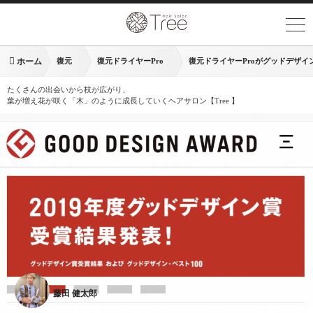
ホーム
復元
復元ドライヤーPro
復元ドライヤーProがグッドデザイ
たくさんの出会いから枝が広がり、
葉が増え花が咲く「木」のように成長していくヘアサロン【Tree 】
藤田 健太郎