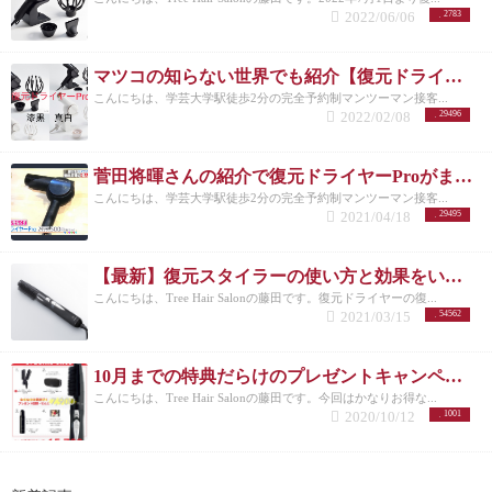
が上がって使いやすくなりました。 実際の動画でど
2022/06/06
2783
うぞ
復元ドライヤーProのスペックは？
今回、見た
目はもちろん復元ドライヤーProはスペック面でもか
なり変化があります。
重量 ７１５gから４５gの軽量
マツコの知らない世界でも紹介【復元ドライヤーPro 】漆黒と真白の人気が凄すぎる！！
化によって本体バランスが良くなりました。 毎日使
こんにちは、学芸大学駅徒歩2分の完全予約制マンツーマン接客...
うものですし、ずっとドライヤーを持っているのも
2022/02/08
29496
疲れますからね。 軽くなって扱いやすくなったのは
すごく助かります。
風量 復元ドライヤーProは今ま
でと違い、まったく新しいオリジナルのデジタル式
菅田将暉さんの紹介で復元ドライヤーProがまたより買えなくなりそう（笑）
ファンモーターを採用したことで風量も大幅に
こんにちは、学芸大学駅徒歩2分の完全予約制マンツーマン接客...
UP！！ モーターを見直すことで、従来の７倍の耐久
2021/04/18
29495
性も実現。（まあ、そんじょそこらじゃ壊れないで
しょう。）
音 ６８デシベルの静音化に成功。 従来の
復元ドライヤーは正直少し音が大きかったなと思っ
【最新】復元スタイラーの使い方と効果をいち早くご紹介
ていました。 サロンワークでもお店にかかってきた
こんにちは、Tree Hair Salonの藤田です。復元ドライヤーの復...
電話の音が聞こえなかったり、お客様の声が聞き取
2021/03/15
54562
りにくいみたいなこともありましたし（笑） そうい
った面で静音化は美容師的にすごーく助かります。
消費電力 ７５０wから６５０wになりました。 もと
10月までの特典だらけのプレゼントキャンペーン
もと復元ドライヤーは省エネドライヤーで一般的な
こんにちは、Tree Hair Salonの藤田です。今回はかなりお得な...
業務ドライヤーだと1200w〜1500wのドライヤーがほ
2020/10/12
1001
とんどなんですが、今回はより省エネになりまし
た。
セラミックフィルターを再設計 風が出る部分の
内側に【育成光線】と【マイナス電子】を放出して
いる天然鉱石を刷り込んだセラミックフィルター２