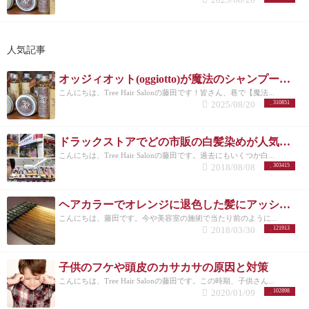
のハンドドライのみの状態。 もはや流さないトリー
トメント不要のツヤ感ですよね。 ドライヤーだけで
これなら最高ですね！！
専用のアタッチメントも充
実 今までの復元ドライヤーにもブロー用のアタッチ
人気記事
メントもついていたんですが、口が大きかったりと
いうこともあってサロンワークでも全く使用せ
オッジィオット(oggiotto)が魔法のシャンプーと呼ばれる理由！取扱店だからこそ分かる髪質改善力
ず、、、な残念な感じだったんですが、今回かなり
こんにちは、Tree Hair Salonの藤田です！皆さん、巷で【魔法...
考えられてアタッチメントが一緒に付いてくること
2025/08/20
310851
に！！ 拡散できるボディ用アタッチメントと集中で
きるブロー用アタッチメント
ブラシでブローしたり
する際に風にまとまりが欲しいこともサロンワーク
ドラックストアでどの市販の白髪染めが人気なのか美容師がリサーチしてランキングにした。
には多々あり、美容師の要望に応えてくれたような
こんにちは、Tree Hair Salonの藤田です。過去にもいくつか白...
アタッチメントに。
そしてコレはお客様にとっても
2018/08/08
303415
朗報と言うかオススメなんですが、ボディケアに使
用する際に風を分散させ、広範囲に風を当てるとの
できるボディ用のアタッチメントです。 風がより滑
ヘアカラーでオレンジに退色した髪にアッシュのすすめ
らかになってすごく使いやすくなりました。
ここま
こんにちは、藤田です。今や美容室の施術で当たり前のように...
で２つが通常のキットに付属されるアタッチメント
2018/03/30
121913
なんですが、もう１つ今回面白いものが発売されま
す。 それがこれ、
ZAWAWA HEAD
ザワワヘッドと
言います（笑） なかなかのユーモラスさでいろんな
子供のフケや頭皮のカサカサの原因と対策
意味でザワつきますよねww さて、このZAWAWA
こんにちは、Tree Hair Salonの藤田です。この時期、子供さん...
HEADですが、頭皮を温めながらマッサージすること
2020/01/09
102898
ができる特別アタッチメント。
こんな風に装着し
て、先が広がるしくみになっているのでこの様に頭