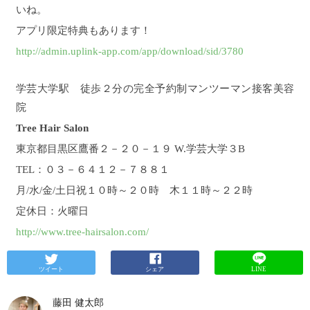
イヤーを使用していてお客様にも大好評をいただい
いね。
ています。
【参考記事】復元ドライヤーとは▽ 【復
元ドライヤー】世界初の技術が髪を変える こんにち
アプリ限定特典もあります！
は藤田です。
ここ１年くらい前から、ドライヤーが
http://admin.uplink-app.com/app/download/sid/3780
美容アイテムとして雑誌などの...
そんな【復元ドラ
イヤー】が今回！！なんと！！
プロ仕様としてリニ
ューアルして発売されます！！
今回は新しくなった
学芸大学駅 徒歩２分の完全予約制マンツーマン接客美容
復元ドライヤーについて徹底解説していきます！！
約３年で累計３８万台販売されている純国産の復元
院
ドライヤー。
美容室だけでなく、エステティックサ
Tree Hair Salon
ロンや整体医院でも販売させていて幅広い方に利用
いただいています。
そんな復元ドライヤーが今回、
東京都目黒区鷹番２－２０－１９ W.学芸大学３B
満を持してリニューアルします！！
待望の新型ドラ
イヤー！！その名は 【復元ドライヤーPro】
「徹底
TEL：０３－６４１２－７８８１
的に傷ませない」というコンセプトのもと作られた
月/水/金/土日祝１０時～２０時 木１１時～２２時
復元ドライヤー。 今回、復元ドライヤーにPro(プロ)
という言葉がついているようにサロンワークをより
定休日：火曜日
充実させてくれるのが何よりの目的で作られてお
り、僕らプロの美容師がより高いパフォーマンスで
http://www.tree-hairsalon.com/
お客様に喜んで頂ける様な作りになっています。
（あ、もちろんお客様にもお使い頂けるのでご安心
を。）
それでは新しい復元ドライヤーProのデザイン
ツイート
シェア
LINE
からスペックまで従来の復元ドライヤーと比べてど
うなのか徹底的にご紹介していきます。
復元ドライ
藤田 健太郎
ヤーProのデザイン
箱のサイズもかなり大きくなりま